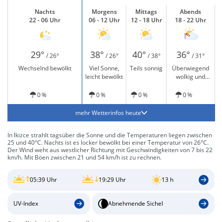
Nachts
Morgens
Mittags
Abends
22 - 06 Uhr
06 - 12 Uhr
12 - 18 Uhr
18 - 22 Uhr
29°
38°
40°
36°
/ 26°
/ 26°
/ 38°
/ 31°
Wechselnd bewölkt
Viel Sonne,
Teils sonnig
Überwiegend
leicht bewölkt
wolkig und
windig
0 %
0 %
0 %
0 %
mehr Wetterinfos heute
In İkizce strahlt tagsüber die Sonne und die Temperaturen liegen zwischen
25 und 40°C. Nachts ist es locker bewölkt bei einer Temperatur von 26°C.
Der Wind weht aus westlicher Richtung mit Geschwindigkeiten von 7 bis 22
km/h. Mit Böen zwischen 21 und 54 km/h ist zu rechnen.
05:39 Uhr
19:29 Uhr
13 h
UV-Index
Abnehmende Sichel