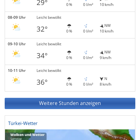
29°
0 %
0 l/m²
10 km/h
08-09 Uhr
Leicht bewölkt
NW
32°
0 %
0 l/m²
10 km/h
09-10 Uhr
Leicht bewölkt
NW
34°
0 %
0 l/m²
9 km/h
10-11 Uhr
Leicht bewölkt
N
36°
0 %
0 l/m²
8 km/h
Weitere Stunden anzeigen
Türkei-Wetter