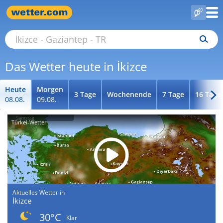
Das Wetter heute in İkizce
Heute
Morgen
3 Tage
Wochenende
7 Tage
16 Tage
08.08.
09.08.
Türkei-Wetter
Aktuelles Wetter in
İkizce
30°C
Klar