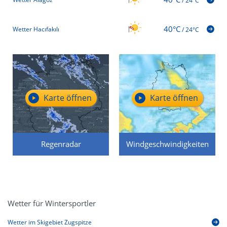
/
24°C
40°C
Wetter Hacıfakılı
/
24°C
Karte öffnen
Karte öffnen
Regenradar
Windgeschwindigkeiten
Wetter für Wintersportler
Wetter im Skigebiet Zugspitze