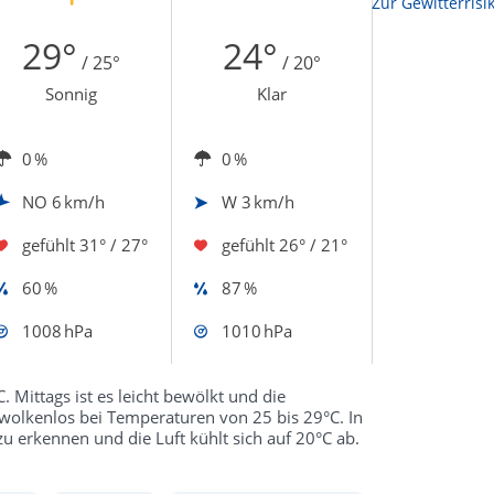
Zur Sonnenscheindauerkarte
Zur Gewitterrisi
29°
24°
/ 25°
/ 20°
Sonnig
Klar
0 %
0 %
NO
6 km/h
W
3 km/h
gefühlt
31° / 27°
gefühlt
26° / 21°
60 %
87 %
1008 hPa
1010 hPa
 Mittags ist es leicht bewölkt und die
wolkenlos bei Temperaturen von 25 bis 29°C. In
zu erkennen und die Luft kühlt sich auf 20°C ab.