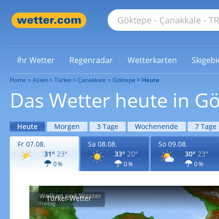
Ihr Wetter
Regenradar
Wetterkarten
Skigebi
Home
Asien
Türkei
Çanakkale
Göktepe
Heute
Das Wetter heute in G
Heute
Morgen
3 Tage
Wochenende
7 Tage
Fr 07.08.
Sa 08.08.
So 09.08.
31°
23°
33°
20°
30°
23°
0 %
0 %
0 %
Türkei-Wetter