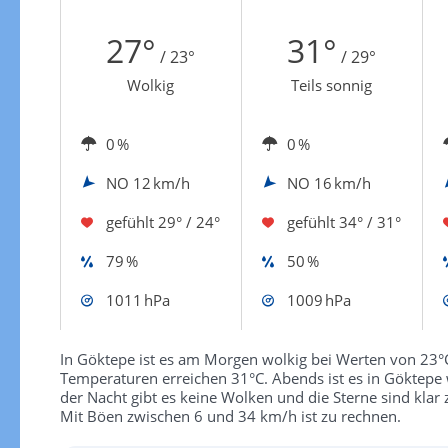
Zur Windgeschwindigkeitenkarte
27°
31°
/ 23°
/ 29°
Wolkig
Teils sonnig
0 %
0 %
NO
12 km/h
NO
16 km/h
gefühlt
29° / 24°
gefühlt
34° / 31°
79 %
50 %
1011 hPa
1009 hPa
In Göktepe ist es am Morgen wolkig bei Werten von 23°C.
Temperaturen erreichen 31°C. Abends ist es in Göktepe 
der Nacht gibt es keine Wolken und die Sterne sind klar 
Mit Böen zwischen 6 und 34 km/h ist zu rechnen.