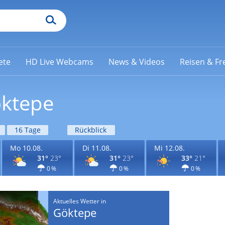
ete
HD Live Webcams
News & Videos
Reisen & Fre
öktepe
16 Tage
Rückblick
Mo 10.08.
Di 11.08.
Mi 12.08.
31°
23°
31°
23°
33°
21°
0 %
0 %
0 %
Aktuelles Wetter in
Göktepe