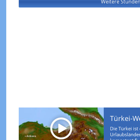
Weitere Stunden
Türkei-W
Die Türkei ist
Urlaubsländer