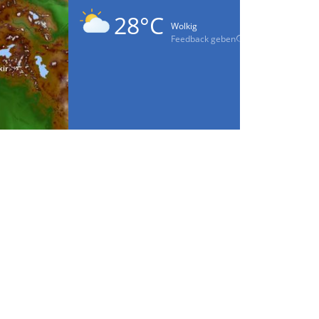
28°C
Wolkig
Feedback geben