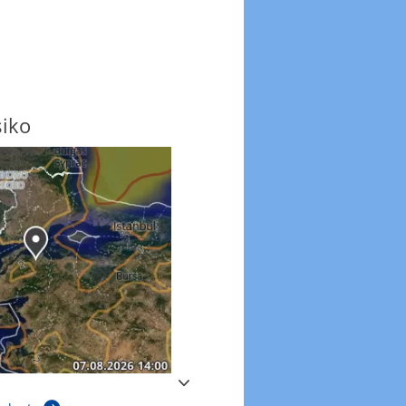
siko
Windböen
Windböen heute