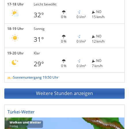
17-18 Uhr
Leicht bewölkt
NO
32°
0 %
0 l/m²
15 km/h
18-19 Uhr
Sonnig
NO
31°
0 %
0 l/m²
12 km/h
19-20 Uhr
Klar
NO
29°
0 %
0 l/m²
7 km/h
Sonnenuntergang 19:50 Uhr
Weitere Stunden anzeigen
Türkei-Wetter