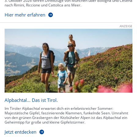
3. Oktober 2026 fahren Direktzüge von München über Bologna und Cesena
nach Rimini, Riccione und Cattolica ans Meer.
Hier mehr erfahren
ANZEIGE
Alpbachtal… Das ist Tirol.
Im Tiroler Alpbachtal erwartet dich ein erlebnisreicher Sommer:
Majestätische Gipfel, faszinierende Klammen, funkelnde Seen. Umrahmt
von den grünen Grasbergen der Kitzbüheler Alpen ist das Alpbachtal ein
Geheimtipp für große und kleine Gipfelstürmer.
Jetzt entdecken