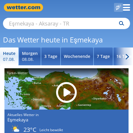
Das Wetter heute in Eşmekaya
Heute
Morgen
3 Tage
Wochenende
7 Tage
16 Tage
07.08.
08.08.
Türkei-Wetter
Aktuelles Wetter in
Eşmekaya
23°C
Leicht bewölkt