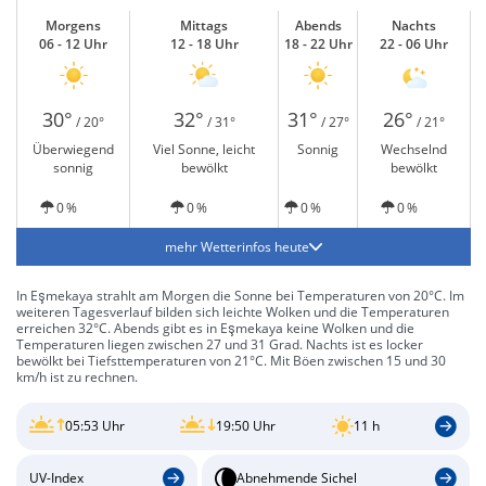
Morgens
Mittags
Abends
Nachts
06 - 12 Uhr
12 - 18 Uhr
18 - 22 Uhr
22 - 06 Uhr
30°
32°
31°
26°
/ 20°
/ 31°
/ 27°
/ 21°
Überwiegend
Viel Sonne, leicht
Sonnig
Wechselnd
sonnig
bewölkt
bewölkt
0 %
0 %
0 %
0 %
mehr Wetterinfos heute
In Eşmekaya strahlt am Morgen die Sonne bei Temperaturen von 20°C. Im
weiteren Tagesverlauf bilden sich leichte Wolken und die Temperaturen
erreichen 32°C. Abends gibt es in Eşmekaya keine Wolken und die
Temperaturen liegen zwischen 27 und 31 Grad. Nachts ist es locker
bewölkt bei Tiefsttemperaturen von 21°C. Mit Böen zwischen 15 und 30
km/h ist zu rechnen.
05:53 Uhr
19:50 Uhr
11 h
UV-Index
Abnehmende Sichel