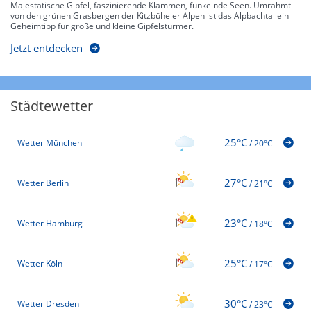
Majestätische Gipfel, faszinierende Klammen, funkelnde Seen. Umrahmt
von den grünen Grasbergen der Kitzbüheler Alpen ist das Alpbachtal ein
Geheimtipp für große und kleine Gipfelstürmer.
Jetzt entdecken
Städtewetter
25°C
Wetter München
/
20°C
27°C
Wetter Berlin
/
21°C
23°C
Wetter Hamburg
/
18°C
25°C
Wetter Köln
/
17°C
30°C
Wetter Dresden
/
23°C