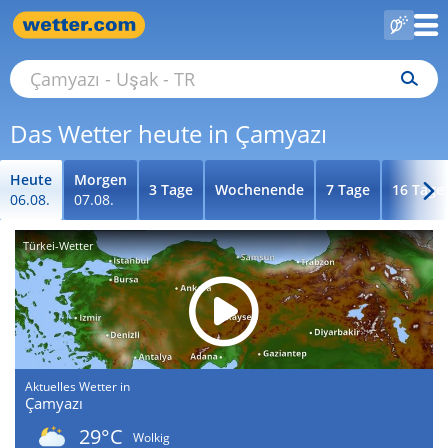
Das Wetter heute in Çamyazı
Heute
Morgen
3 Tage
Wochenende
7 Tage
16 Tage
06.08.
07.08.
Türkei-Wetter
Aktuelles Wetter in
Çamyazı
29°C
Wolkig