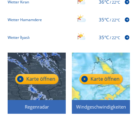
36°C
Wetter Kıran
/
22°C
35°C
Wetter Hamamdere
/
22°C
35°C
Wetter İlyaslı
/
22°C
Karte öffnen
Karte öffnen
Regenradar
Windgeschwindigkeiten