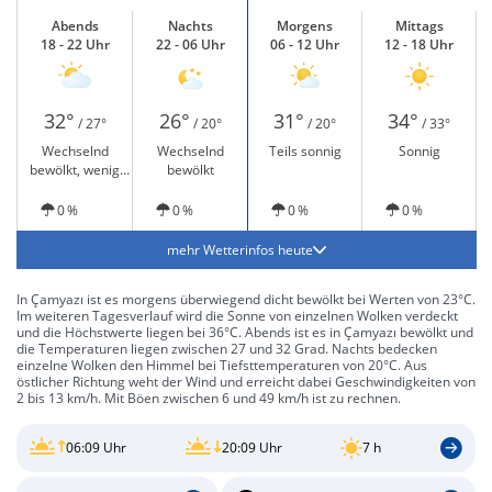
Abends
Nachts
Morgens
Mittags
18 - 22 Uhr
22 - 06 Uhr
06 - 12 Uhr
12 - 18 Uhr
32°
26°
31°
34°
/ 27°
/ 20°
/ 20°
/ 33°
Wechselnd
Wechselnd
Teils sonnig
Sonnig
bewölkt, wenig
bewölkt
Sonne
0 %
0 %
0 %
0 %
mehr Wetterinfos heute
In Çamyazı ist es morgens überwiegend dicht bewölkt bei Werten von 23°C.
Im weiteren Tagesverlauf wird die Sonne von einzelnen Wolken verdeckt
und die Höchstwerte liegen bei 36°C. Abends ist es in Çamyazı bewölkt und
die Temperaturen liegen zwischen 27 und 32 Grad. Nachts bedecken
einzelne Wolken den Himmel bei Tiefsttemperaturen von 20°C. Aus
östlicher Richtung weht der Wind und erreicht dabei Geschwindigkeiten von
2 bis 13 km/h. Mit Böen zwischen 6 und 49 km/h ist zu rechnen.
06:09 Uhr
20:09 Uhr
7 h