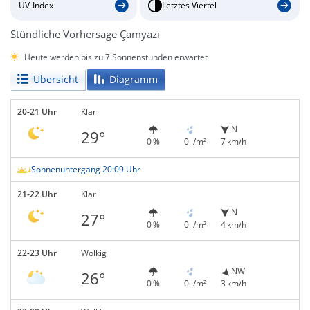
UV-Index
Letztes Viertel
Stündliche Vorhersage Çamyazı
Heute werden bis zu 7 Sonnenstunden erwartet
Übersicht
Diagramm
20-21 Uhr
Klar
N
29°
0 %
0 l/m²
7 km/h
Sonnenuntergang 20:09 Uhr
21-22 Uhr
Klar
N
27°
0 %
0 l/m²
4 km/h
22-23 Uhr
Wolkig
NW
26°
0 %
0 l/m²
3 km/h