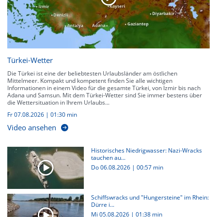
Türkei-Wetter
Die Türkei ist eine der beliebtesten Urlaubsländer am östlichen
Mittelmeer. Kompakt und kompetent finden Sie alle wichtigen
Informationen in einem Video für die gesamte Türkei, von Izmir bis nach
Adana und Samsun. Mit dem Türkei-Wetter sind Sie immer bestens über
die Wettersituation in Ihrem Urlaubs...
Fr 07.08.2026
|
01:30 min
Video ansehen
Historisches Niedrigwasser: Nazi-Wracks
tauchen au...
Do 06.08.2026
|
00:57 min
Schiffswracks und "Hungersteine" im Rhein:
Dürre i...
Mi 05.08.2026
|
01:38 min