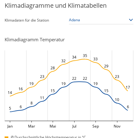
Klimadiagramme und Klimatabellen
Klimadaten für die Station
Klimadiagramm Temperatur
35
34
33
32
29
28
23
23
22
22
19
19
19
17
16
15
15
14
11
10
8
6
6
5
Jan
Mar
Mai
Jul
Sep
Nov
Ø Durchschnittliche Höchsttemperatur in °C