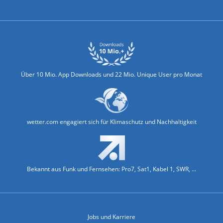
Biowetter
Glätteindex
Reiseziel Finder
Erkältungswetter
Klima & Umwelt
Über 10 Mio. App Downloads und 22 Mio. Unique User pro Monat
wetter.com engagiert sich für Klimaschutz und Nachhaltigkeit
Bekannt aus Funk und Fernsehen: Pro7, Sat1, Kabel 1, SWR, ...
Jobs und Karriere