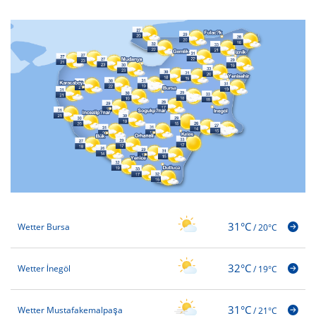
31°C
Wetter Bursa
/
20°C
32°C
Wetter İnegöl
/
19°C
31°C
Wetter Mustafakemalpaşa
/
21°C