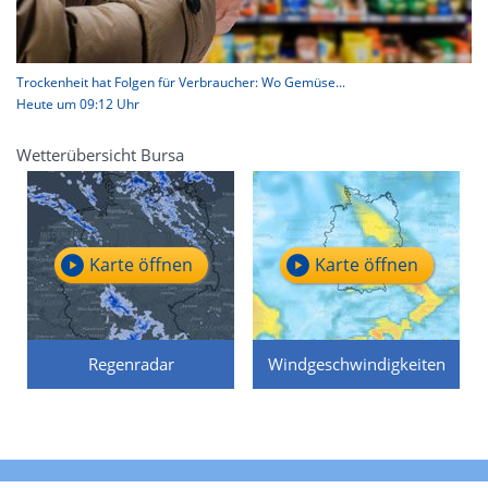
Trockenheit hat Folgen für Verbraucher: Wo Gemüse...
Heute um 09:12 Uhr
Wetterübersicht Bursa
Karte öffnen
Karte öffnen
Regenradar
Windgeschwindigkeiten