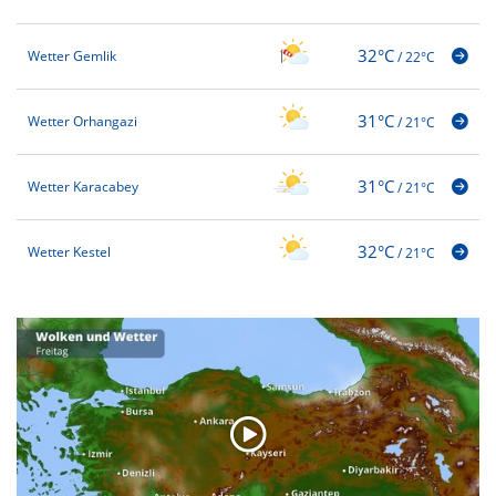
32°C
Wetter Gemlik
/
22°C
31°C
Wetter Orhangazi
/
21°C
31°C
Wetter Karacabey
/
21°C
32°C
Wetter Kestel
/
21°C