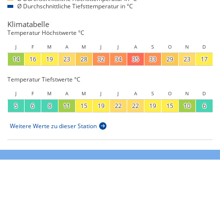
Ø Durchschnittliche Tiefsttemperatur in °C
Klimatabelle
Temperatur Höchstwerte °C
J
F
M
A
M
J
J
A
S
O
N
D
14
16
19
23
28
32
34
35
33
29
23
17
Temperatur Tiefstwerte °C
J
F
M
A
M
J
J
A
S
O
N
D
5
6
8
11
15
19
22
22
19
15
10
6
Weitere Werte zu dieser Station