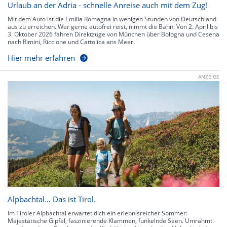
Urlaub an der Adria - schnelle Anreise auch mit dem Zug!
Mit dem Auto ist die Emilia Romagna in wenigen Stunden von Deutschland
aus zu erreichen. Wer gerne autofrei reist, nimmt die Bahn: Von 2. April bis
3. Oktober 2026 fahren Direktzüge von München über Bologna und Cesena
nach Rimini, Riccione und Cattolica ans Meer.
Hier mehr erfahren
ANZEIGE
Alpbachtal… Das ist Tirol.
Im Tiroler Alpbachtal erwartet dich ein erlebnisreicher Sommer:
Majestätische Gipfel, faszinierende Klammen, funkelnde Seen. Umrahmt