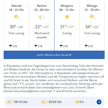
Abends
Nachts
Morgens
Mittags
18 - 22 Uhr
22 - 06 Uhr
06 - 12 Uhr
12 - 18 Uhr
30°
22°
31°
34°
/ 24°
/ 17°
/ 17°
/ 32°
Teils sonnig
Wechselnd
Sonnig
Teils sonnig
bewölkt
0 %
0 %
0 %
0 %
mehr Wetterinfos heute
In Büyükalan sind von Tagesbeginn bis zum Nachmittag Teile des Himmels
mit Wolken bedeckt, die Sonne ist aber zwischendurch sichtbar bei Werten
von 19 bis zu 34°C. Am Abend gibt es in Büyükalan überwiegend blauen
Himmel mit vereinzelten Wolken und die Temperaturen liegen zwischen 24
und 30 Grad. In der Nacht bilden sich vereinzelt Wolken und die Werte
gehen auf 17°C zurück. Aus nördlicher bis nordöstlicher Richtung weht der
Wind und erreicht dabei Geschwindigkeiten von 2 bis 16 km/h. Böen
können Geschwindigkeiten zwischen 7 und 40 km/h erreichen.
06:10 Uhr
20:03 Uhr
6 h