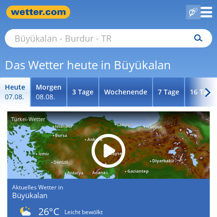
Das Wetter heute in Büyükalan
Heute
Morgen
3 Tage
Wochenende
7 Tage
16 Tage
07.08.
08.08.
Türkei-Wetter
Aktuelles Wetter in
Büyükalan
26°C
Leicht bewölkt