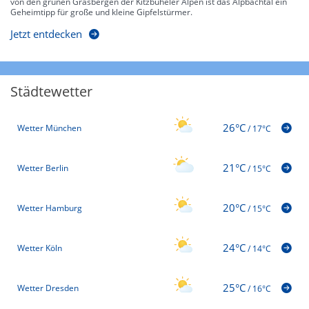
von den grünen Grasbergen der Kitzbüheler Alpen ist das Alpbachtal ein
Geheimtipp für große und kleine Gipfelstürmer.
Jetzt entdecken
Städtewetter
26°C
Wetter München
/
17°C
21°C
Wetter Berlin
/
15°C
20°C
Wetter Hamburg
/
15°C
24°C
Wetter Köln
/
14°C
25°C
Wetter Dresden
/
16°C