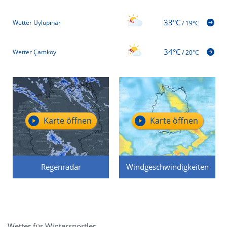
33°C
Wetter Uylupınar
/
19°C
34°C
Wetter Çamköy
/
20°C
Karte öffnen
Karte öffnen
Regenradar
Windgeschwindigkeiten
Wetter für Wintersportler