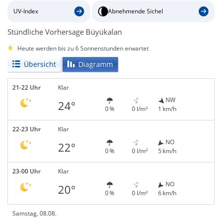
UV-Index
Abnehmende Sichel
Stündliche Vorhersage Büyükalan
Heute werden bis zu 6 Sonnenstunden erwartet
Übersicht
Diagramm
21-22 Uhr
Klar
NW
24°
0 %
0 l/m²
1 km/h
22-23 Uhr
Klar
NO
22°
0 %
0 l/m²
5 km/h
23-00 Uhr
Klar
NO
20°
0 %
0 l/m²
6 km/h
Samstag, 08.08.