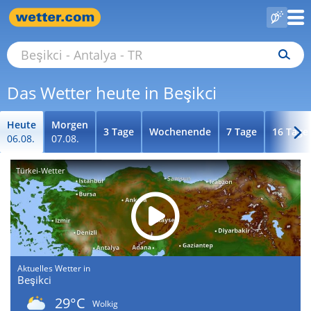
Das Wetter heute in Beşikci
Heute
Morgen
3 Tage
Wochenende
7 Tage
16 Tage
06.08.
07.08.
Türkei-Wetter
Aktuelles Wetter in
Beşikci
29°C
Wolkig