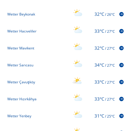
32°C
Wetter Beykonak
/
26°C
33°C
Wetter Hacıveliler
/
27°C
32°C
Wetter Mavikent
/
27°C
34°C
Wetter Sarıcasu
/
27°C
33°C
Wetter Çavuşköy
/
27°C
33°C
Wetter Hızırkâhya
/
27°C
31°C
Wetter Yenbey
/
25°C