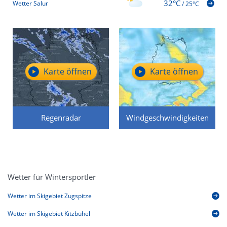
32°C
Wetter Salur
/
25°C
Karte öffnen
Karte öffnen
Regenradar
Windgeschwindigkeiten
Wetter für Wintersportler
Wetter im Skigebiet Zugspitze
Wetter im Skigebiet Kitzbühel