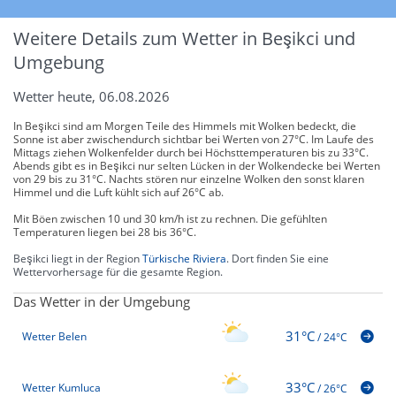
Weitere Details zum Wetter in Beşikci und
Umgebung
Wetter heute, 06.08.2026
In Beşikci sind am Morgen Teile des Himmels mit Wolken bedeckt, die
Sonne ist aber zwischendurch sichtbar bei Werten von 27°C. Im Laufe des
Mittags ziehen Wolkenfelder durch bei Höchsttemperaturen bis zu 33°C.
Abends gibt es in Beşikci nur selten Lücken in der Wolkendecke bei Werten
von 29 bis zu 31°C. Nachts stören nur einzelne Wolken den sonst klaren
Himmel und die Luft kühlt sich auf 26°C ab.
Mit Böen zwischen 10 und 30 km/h ist zu rechnen. Die gefühlten
Temperaturen liegen bei 28 bis 36°C.
Beşikci liegt in der Region
Türkische Riviera
. Dort finden Sie eine
Wettervorhersage für die gesamte Region.
Das Wetter in der Umgebung
31°C
Wetter Belen
/
24°C
33°C
Wetter Kumluca
/
26°C