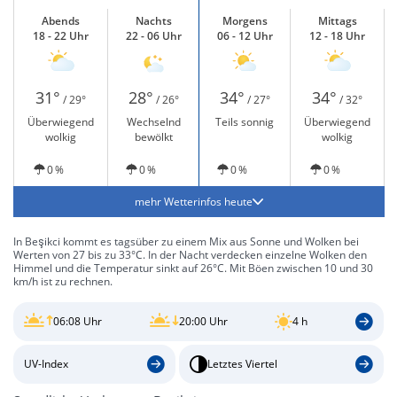
Abends
Nachts
Morgens
Mittags
18 - 22 Uhr
22 - 06 Uhr
06 - 12 Uhr
12 - 18 Uhr
31°
28°
34°
34°
/ 29°
/ 26°
/ 27°
/ 32°
Überwiegend
Wechselnd
Teils sonnig
Überwiegend
wolkig
bewölkt
wolkig
0 %
0 %
0 %
0 %
mehr Wetterinfos heute
In Beşikci kommt es tagsüber zu einem Mix aus Sonne und Wolken bei
Werten von 27 bis zu 33°C. In der Nacht verdecken einzelne Wolken den
Himmel und die Temperatur sinkt auf 26°C. Mit Böen zwischen 10 und 30
km/h ist zu rechnen.
06:08 Uhr
20:00 Uhr
4 h
UV-Index
Letztes Viertel