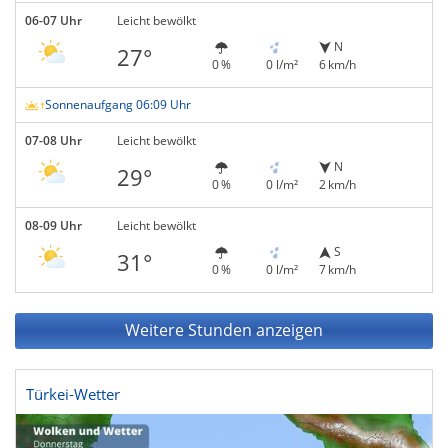
06-07 Uhr
Leicht bewölkt
N
27°
0 %
0 l/m²
6 km/h
Sonnenaufgang 06:09 Uhr
07-08 Uhr
Leicht bewölkt
N
29°
0 %
0 l/m²
2 km/h
08-09 Uhr
Leicht bewölkt
S
31°
0 %
0 l/m²
7 km/h
Weitere Stunden anzeigen
Türkei-Wetter