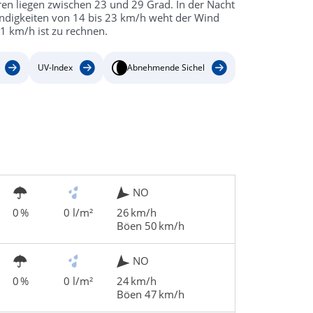
en liegen zwischen 23 und 29 Grad. In der Nacht
windigkeiten von 14 bis 23 km/h weht der Wind
1 km/h ist zu rechnen.
UV-Index
Abnehmende Sichel
NO
0 %
0 l/m²
26 km/h
Böen 50 km/h
NO
0 %
0 l/m²
24 km/h
Böen 47 km/h