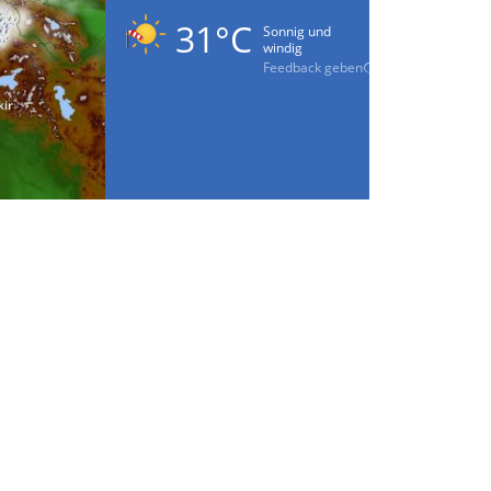
31°C
Sonnig und
windig
Feedback geben