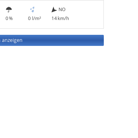
NO
0 %
0 l/m²
14 km/h
 anzeigen