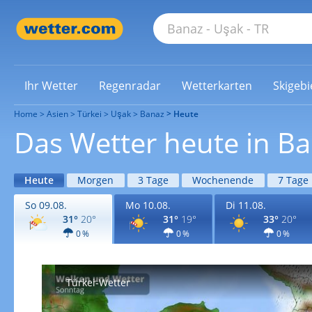
Ihr Wetter
Regenradar
Wetterkarten
Skigebi
Home
Asien
Türkei
Uşak
Banaz
Heute
Das Wetter heute in B
Heute
Morgen
3 Tage
Wochenende
7 Tage
So 09.08.
Mo 10.08.
Di 11.08.
31°
20°
31°
19°
33°
20°
0 %
0 %
0 %
Türkei-Wetter