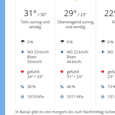
Zur Windgeschwindigkeitenkarte
31°
29°
22
/ 30°
/ 23°
Teils sonnig und
Überwiegend sonnig
K
windig
und windig
0 %
0 %
0 %
NO
23 km/h
NO
22 km/h
NO
Böen
Böen
50 km/h
44 km/h
gefühlt
gefühlt
gefü
34° / 33°
31° / 24°
23° 
30 %
46 %
73 
1010 hPa
1011 hPa
101
In Banaz gibt es von morgens bis zum Nachmittag locke