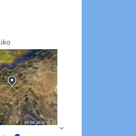
siko
Windböen
Windböen heute