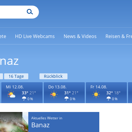
ete
HD Live Webcams
News & Videos
Reisen & Fre
anaz
16 Tage
Rückblick
Mi 12.08.
Do 13.08.
Fr 14.08.
33°
21°
31°
21°
32°
18°
0 %
0 %
0 %
Aktuelles Wetter in
Banaz