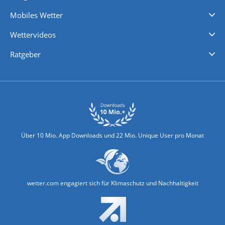
Regenradar
Windgeschwindigkeiten
Temperatur
Sonnenschein
Wassertemperatur
Mobiles Wetter
iPhone Wetter
iPad Wetter
Android Wetter
Wettervideos
Nachrichten
Deutschlandwetter
Schweizwetter
Österreichwetter
Regionalwetter
Wetter in Europa
Wetter Weltweit
Wetterlexikon
Promi-News
Ratgeber
Biowetter
Glätteindex
Reiseziel Finder
Erkältungswetter
Klima & Umwelt
Über 10 Mio. App Downloads und 22 Mio. Unique User pro Monat
wetter.com engagiert sich für Klimaschutz und Nachhaltigkeit