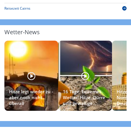
Reisezeit Cairns
Wetter-News
Hitze legt wieder zu -
16 Tage: Extremes
Hitzet
aber noch nicht
Wetter! Hitze, Dürre
Norde
überall
und gewaltige
Deuts
Gewitter