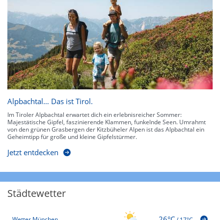
Alpbachtal… Das ist Tirol.
Im Tiroler Alpbachtal erwartet dich ein erlebnisreicher Sommer:
Majestätische Gipfel, faszinierende Klammen, funkelnde Seen. Umrahmt
von den grünen Grasbergen der Kitzbüheler Alpen ist das Alpbachtal ein
Geheimtipp für große und kleine Gipfelstürmer.
Jetzt entdecken
Städtewetter
26°C
Wetter München
/
17°C