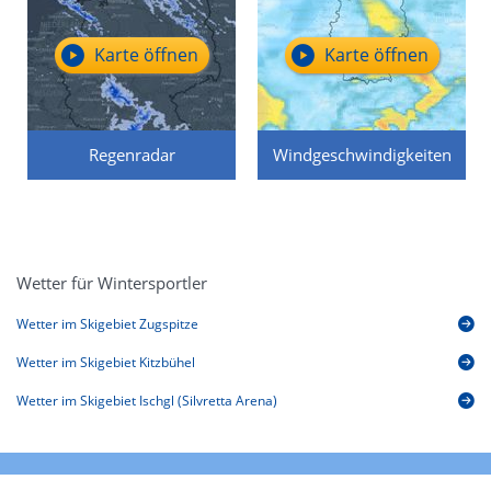
Karte öffnen
Karte öffnen
Regenradar
Windgeschwindigkeiten
Wetter für Wintersportler
Wetter im Skigebiet Zugspitze
Wetter im Skigebiet Kitzbühel
Wetter im Skigebiet Ischgl (Silvretta Arena)