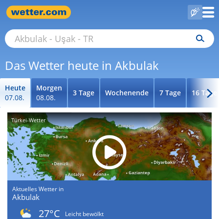
Das Wetter heute in Akbulak
Heute
Morgen
3 Tage
Wochenende
7 Tage
16 Tage
07.08.
08.08.
Türkei-Wetter
Aktuelles Wetter in
Akbulak
27°C
Leicht bewölkt