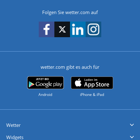
Folgen Sie wetter.com auf
wetter.com gibt es auch für
Android
iPhone & iPad
Wetter
Videovorhersagen
Kolumnen
Unwetterwarnungen
wetter.com Deutschland
wetter.com Schweiz
wetter.com Österreich
Werben
Homepage Widget
Wetter API
Wetter- und Geodaten - meteonomiqs.com
tiempo.es
meteos24.fr
ilmeteo24.it
pogoda24.pl
weather24.co.uk
Widgets