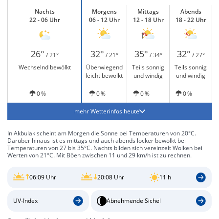
Nachts
Morgens
Mittags
Abends
22 - 06 Uhr
06 - 12 Uhr
12 - 18 Uhr
18 - 22 Uhr
26°
32°
35°
32°
/ 21°
/ 21°
/ 34°
/ 27°
Wechselnd bewölkt
Überwiegend
Teils sonnig
Teils sonnig
leicht bewölkt
und windig
und windig
0 %
0 %
0 %
0 %
mehr Wetterinfos heute
In Akbulak scheint am Morgen die Sonne bei Temperaturen von 20°C.
Darüber hinaus ist es mittags und auch abends locker bewölkt bei
Temperaturen von 27 bis 35°C. Nachts bilden sich vereinzelt Wolken bei
Werten von 21°C. Mit Böen zwischen 11 und 29 km/h ist zu rechnen.
06:09 Uhr
20:08 Uhr
11 h
UV-Index
Abnehmende Sichel