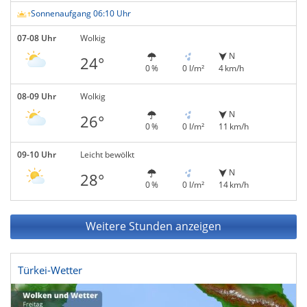
Sonnenaufgang 06:10 Uhr
07-08 Uhr
Wolkig
N
24°
0 %
0 l/m²
4 km/h
08-09 Uhr
Wolkig
N
26°
0 %
0 l/m²
11 km/h
09-10 Uhr
Leicht bewölkt
N
28°
0 %
0 l/m²
14 km/h
Weitere Stunden anzeigen
Türkei-Wetter