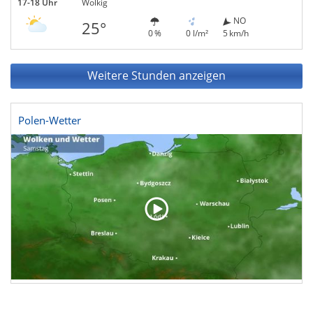
17-18 Uhr
Wolkig
NO
25°
0 %
0 l/m²
5 km/h
Weitere Stunden anzeigen
Polen-Wetter