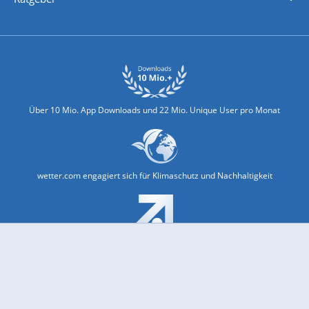
Biowetter
Glätteindex
Reiseziel Finder
Erkältungswetter
Klima & Umwelt
Über 10 Mio. App Downloads und 22 Mio. Unique User pro Monat
wetter.com engagiert sich für Klimaschutz und Nachhaltigkeit
Bekannt aus Funk und Fernsehen: Pro7, Sat1, Kabel 1, SWR, ...
Jobs und Karriere