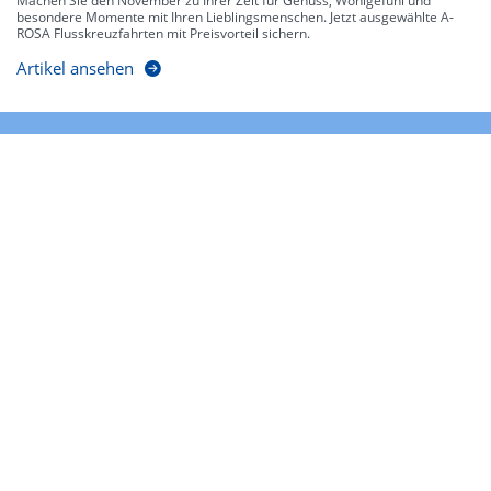
Machen Sie den November zu Ihrer Zeit für Genuss, Wohlgefühl und
besondere Momente mit Ihren Lieblingsmenschen. Jetzt ausgewählte A-
ROSA Flusskreuzfahrten mit Preisvorteil sichern.
Artikel ansehen