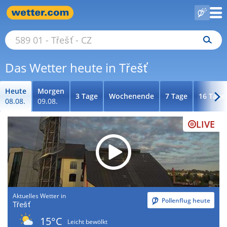
Das Wetter heute in Třešť
Heute
Morgen
3 Tage
Wochenende
7 Tage
16 Tage
08.08.
09.08.
LIVE
Aktuelles Wetter in
Pollenflug heute
Třešť
15°C
Leicht bewölkt