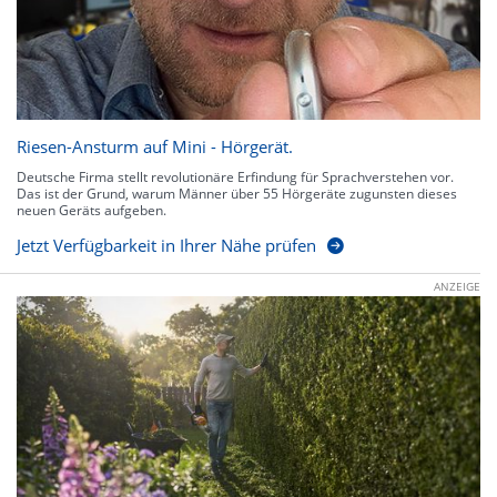
Riesen-Ansturm auf Mini - Hörgerät.
Deutsche Firma stellt revolutionäre Erfindung für Sprachverstehen vor.
Das ist der Grund, warum Männer über 55 Hörgeräte zugunsten dieses
neuen Geräts aufgeben.
Jetzt Verfügbarkeit in Ihrer Nähe prüfen
ANZEIGE