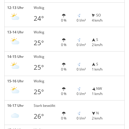
12-13 Uhr
Wolkig
SO
24°
0 %
0 l/m²
4 km/h
13-14 Uhr
Wolkig
S
25°
0 %
0 l/m²
2 km/h
14-15 Uhr
Wolkig
S
25°
0 %
0 l/m²
1 km/h
15-16 Uhr
Wolkig
NW
25°
0 %
0 l/m²
1 km/h
16-17 Uhr
Stark bewölkt
N
26°
0 %
0 l/m²
2 km/h