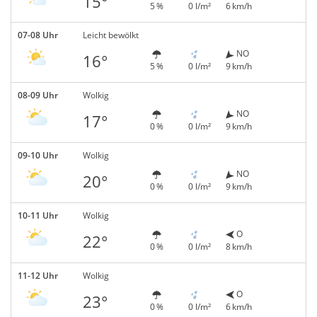
15°
5 %
0 l/m²
6 km/h
07-08 Uhr
Leicht bewölkt
NO
16°
5 %
0 l/m²
9 km/h
08-09 Uhr
Wolkig
NO
17°
0 %
0 l/m²
9 km/h
09-10 Uhr
Wolkig
NO
20°
0 %
0 l/m²
9 km/h
10-11 Uhr
Wolkig
O
22°
0 %
0 l/m²
8 km/h
11-12 Uhr
Wolkig
O
23°
0 %
0 l/m²
6 km/h