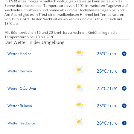
In Třešť ist es morgens vielfach wolkig, gebietsweise kann sich auch die
Sonne durchsetzen bei Temperaturen von 15°C. Im weiteren Tagesverlauf
wechseln sich Wolken und Sonne ab und die Höchstwerte liegen bei 26°C.
Am Abend gibt es in Třešť einen wolkenlosen Himmel bei Temperaturen
von 19 bis 24°C. In der Nacht ist es wolkenlos und die Luft kühlt sich auf
13°C ab.
Mit Böen zwischen 16 und 20 km/h ist zu rechnen. Gefühlt liegen die
Temperaturen bei 13 bis 28°C.
Das Wetter in der Umgebung
26°C
Wetter Hodice
/
15°C
25°C
Wetter Čenkov
/
15°C
25°C
Wetter Otův Dvůr
/
14°C
25°C
Wetter Buková
/
15°C
26°C
Wetter Jezdovice
/
15°C