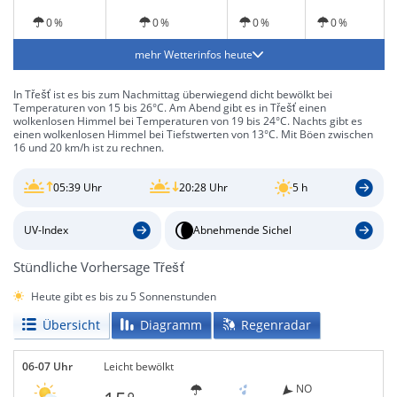
0 %
0 %
0 %
0 %
mehr Wetterinfos heute
In Třešť ist es bis zum Nachmittag überwiegend dicht bewölkt bei
Temperaturen von 15 bis 26°C. Am Abend gibt es in Třešť einen
wolkenlosen Himmel bei Temperaturen von 19 bis 24°C. Nachts gibt es
einen wolkenlosen Himmel bei Tiefstwerten von 13°C. Mit Böen zwischen
16 und 20 km/h ist zu rechnen.
05:39 Uhr
20:28 Uhr
5 h
UV-Index
Abnehmende Sichel
Stündliche Vorhersage Třešť
Heute gibt es bis zu 5 Sonnenstunden
Übersicht
Diagramm
Regenradar
06-07 Uhr
Leicht bewölkt
NO