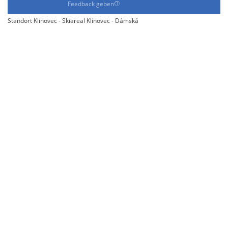
Feedback geben
Standort Klinovec - Skiareal Klínovec - Dámská