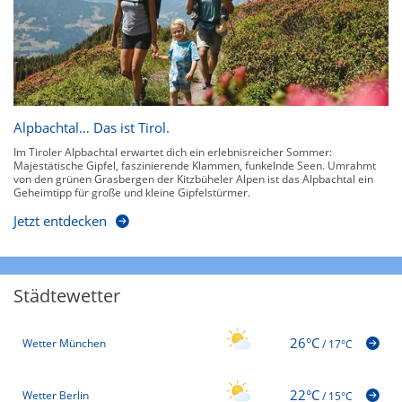
Alpbachtal… Das ist Tirol.
Im Tiroler Alpbachtal erwartet dich ein erlebnisreicher Sommer:
Majestätische Gipfel, faszinierende Klammen, funkelnde Seen. Umrahmt
von den grünen Grasbergen der Kitzbüheler Alpen ist das Alpbachtal ein
Geheimtipp für große und kleine Gipfelstürmer.
Jetzt entdecken
Städtewetter
26°C
Wetter München
/
17°C
22°C
Wetter Berlin
/
15°C