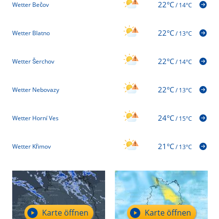
22°C
Wetter Bečov
/
14°C
22°C
Wetter Blatno
/
13°C
22°C
Wetter Šerchov
/
14°C
22°C
Wetter Nebovazy
/
13°C
24°C
Wetter Horní Ves
/
15°C
21°C
Wetter Křimov
/
13°C
Karte öffnen
Karte öffnen