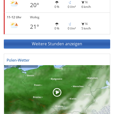
N
20°
0 %
0 l/m²
6 km/h
11-12 Uhr
Wolkig
N
21°
0 %
0 l/m²
5 km/h
Weitere Stunden anzeigen
Polen-Wetter