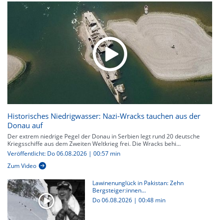
Historisches Niedrigwasser: Nazi-Wracks tauchen aus der
Donau auf
Der extrem niedrige Pegel der Donau in Serbien legt rund 20 deutsche
Kriegsschiffe aus dem Zweiten Weltkrieg frei. Die Wracks behi...
Veröffentlicht: Do 06.08.2026 | 00:57 min
Zum Video
Lawinenunglück in Pakistan: Zehn
Bergsteiger:innen...
Do 06.08.2026
|
00:48 min