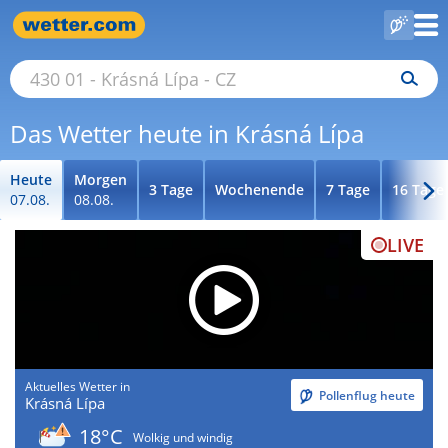
Das Wetter heute in Krásná Lípa
Heute
Morgen
3 Tage
Wochenende
7 Tage
16 Tage
07.08.
08.08.
LIVE
Aktuelles Wetter in
Pollenflug heute
Krásná Lípa
18°C
Wolkig und windig