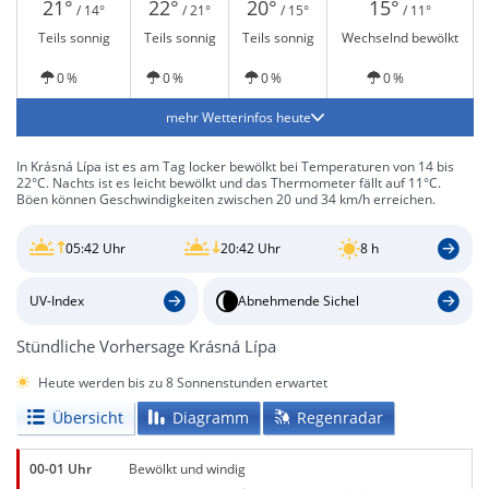
21°
22°
20°
15°
/ 14°
/ 21°
/ 15°
/ 11°
Teils sonnig
Teils sonnig
Teils sonnig
Wechselnd bewölkt
0 %
0 %
0 %
0 %
mehr Wetterinfos heute
In Krásná Lípa ist es am Tag locker bewölkt bei Temperaturen von 14 bis
22°C. Nachts ist es leicht bewölkt und das Thermometer fällt auf 11°C.
Böen können Geschwindigkeiten zwischen 20 und 34 km/h erreichen.
05:42 Uhr
20:42 Uhr
8 h
UV-Index
Abnehmende Sichel
Stündliche Vorhersage Krásná Lípa
Heute werden bis zu 8 Sonnenstunden erwartet
Übersicht
Diagramm
Regenradar
00-01 Uhr
Bewölkt und windig