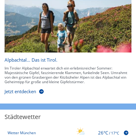
Alpbachtal… Das ist Tirol.
Im Tiroler Alpbachtal erwartet dich ein erlebnisreicher Sommer:
Majestätische Gipfel, faszinierende Klammen, funkelnde Seen. Umrahmt
von den grünen Grasbergen der Kitzbüheler Alpen ist das Alpbachtal ein
Geheimtipp für große und kleine Gipfelstürmer.
Jetzt entdecken
Städtewetter
26°C
Wetter München
/
17°C