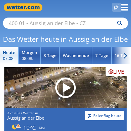
Das Wetter heute in Aussig an der Elbe
Heute
Morgen
3 Tage
Wochenende
7 Tage
16 Tage
07.08.
08.08.
LIVE
Aktuelles Wetter in
Pollenflug heute
Aussig an der Elbe
19°C
Klar