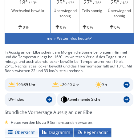
18°
25°
27°
25°
/ 13°
/ 13°
/ 26°
/ 18°
Wechselnd bewölkt
Überwiegend
Teils sonnig
Überwiegend
sonnig
sonnig
0 %
0 %
0 %
0 %
mehr Wetterinfos heute
In Aussig an der Elbe scheint am Morgen die Sonne bei blauem Himmel
und die Temperatur liegt bei 16°C. Im weiteren Verlauf des Tages ist es
mittags und auch abends locker bewölkt bei Temperaturen von 19 bis
25°C. Nachts ist es locker bewölkt und das Thermometer fällt auf 13°C. Mit
Böen zwischen 22 und 33 km/h ist zu rechnen.
05:39 Uhr
20:40 Uhr
9 h
UV-Index
Abnehmende Sichel
Stündliche Vorhersage Aussig an der Elbe
Heute werden bis zu 9 Sonnenstunden erwartet
Übersicht
Diagramm
Regenradar