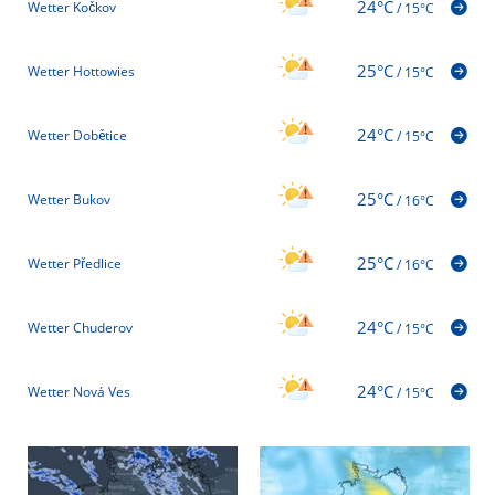
24°C
Wetter Kočkov
/
15°C
25°C
Wetter Hottowies
/
15°C
24°C
Wetter Dobětice
/
15°C
25°C
Wetter Bukov
/
16°C
25°C
Wetter Předlice
/
16°C
24°C
Wetter Chuderov
/
15°C
24°C
Wetter Nová Ves
/
15°C