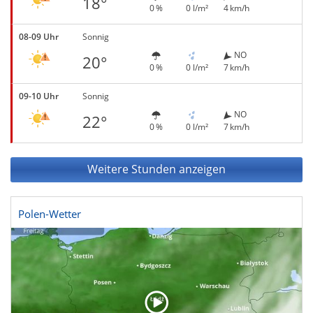
18°
0 %
0 l/m²
4 km/h
08-09 Uhr
Sonnig
NO
20°
0 %
0 l/m²
7 km/h
09-10 Uhr
Sonnig
NO
22°
0 %
0 l/m²
7 km/h
Weitere Stunden anzeigen
Polen-Wetter