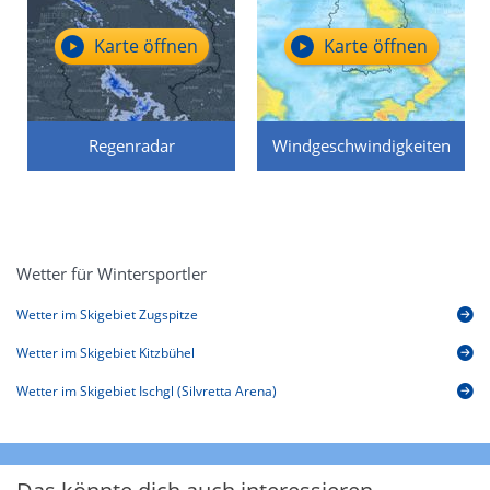
Karte öffnen
Karte öffnen
Regenradar
Windgeschwindigkeiten
Wetter für Wintersportler
Wetter im Skigebiet Zugspitze
Wetter im Skigebiet Kitzbühel
Wetter im Skigebiet Ischgl (Silvretta Arena)