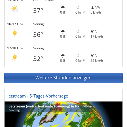
NW
37°
0 %
0 l/m²
5 km/h
16-17 Uhr
Sonnig
N
36°
0 %
0 l/m²
17 km/h
17-18 Uhr
Sonnig
N
32°
0 %
0 l/m²
22 km/h
Weitere Stunden anzeigen
Jetstream - 5-Tages-Vorhersage