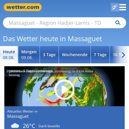
Das Wetter heute in Massaguet
Heute
Morgen
3 Tage
Wochenende
7 Tage
16 Tage
08.08.
09.08.
Jetstream - 5-Tages-Vorhersage
Aktuelles Wetter in
Massaguet
26°C
Stark bewölkt