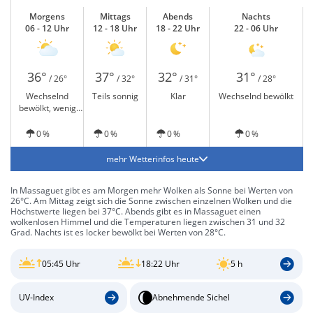
Morgens
Mittags
Abends
Nachts
06 - 12 Uhr
12 - 18 Uhr
18 - 22 Uhr
22 - 06 Uhr
36°
37°
32°
31°
/ 26°
/ 32°
/ 31°
/ 28°
Wechselnd
Teils sonnig
Klar
Wechselnd bewölkt
bewölkt, wenig
Sonne
0 %
0 %
0 %
0 %
mehr Wetterinfos heute
In Massaguet gibt es am Morgen mehr Wolken als Sonne bei Werten von
26°C. Am Mittag zeigt sich die Sonne zwischen einzelnen Wolken und die
Höchstwerte liegen bei 37°C. Abends gibt es in Massaguet einen
wolkenlosen Himmel und die Temperaturen liegen zwischen 31 und 32
Grad. Nachts ist es locker bewölkt bei Werten von 28°C.
05:45 Uhr
18:22 Uhr
5 h
UV-Index
Abnehmende Sichel