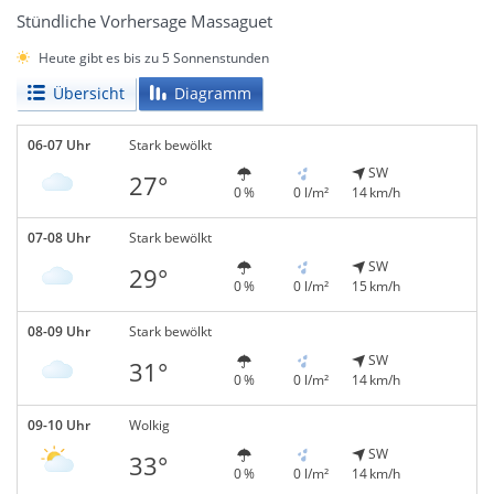
Stündliche Vorhersage Massaguet
Heute gibt es bis zu 5 Sonnenstunden
Übersicht
Diagramm
06-07 Uhr
Stark bewölkt
SW
27°
0 %
0 l/m²
14 km/h
07-08 Uhr
Stark bewölkt
SW
29°
0 %
0 l/m²
15 km/h
08-09 Uhr
Stark bewölkt
SW
31°
0 %
0 l/m²
14 km/h
09-10 Uhr
Wolkig
SW
33°
0 %
0 l/m²
14 km/h