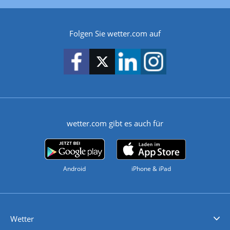
Folgen Sie wetter.com auf
wetter.com gibt es auch für
Android
iPhone & iPad
Wetter
Videovorhersagen
Kolumnen
Unwetterwarnungen
wetter.com Deutschland
wetter.com Schweiz
wetter.com Österreich
Werben
Homepage Widget
Wetter API
Wetter- und Geodaten - meteonomiqs.com
tiempo.es
meteos24.fr
ilmeteo24.it
pogoda24.pl
weather24.co.uk