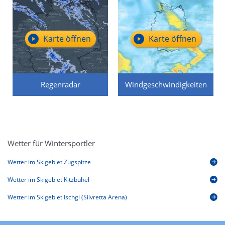
Karte öffnen
Karte öffnen
Regenradar
Windgeschwindigkeiten
Wetter für Wintersportler
Wetter im Skigebiet Zugspitze
Wetter im Skigebiet Kitzbühel
Wetter im Skigebiet Ischgl (Silvretta Arena)