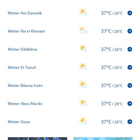
37°C
Wetter Am Damalik
/
26°C
37°C
Wetter Ilta el Khanaïn
/
26°C
37°C
Wetter Délékéna
/
26°C
37°C
Wetter Et Taouil
/
26°C
37°C
Wetter Bilama Issén
/
26°C
37°C
Wetter Abou Mardo
/
26°C
37°C
Wetter Goua
/
26°C