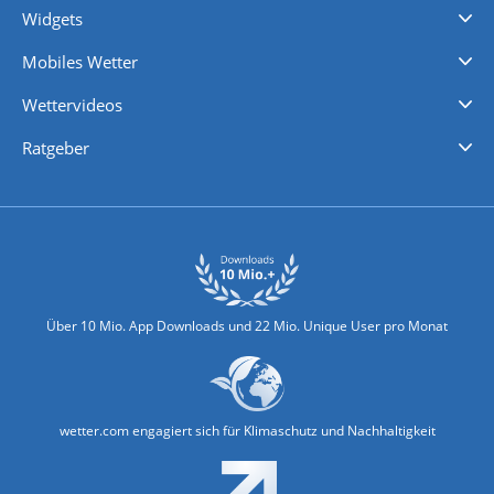
Widgets
Regenradar
Windgeschwindigkeiten
Temperatur
Sonnenschein
Wassertemperatur
Mobiles Wetter
iPhone Wetter
iPad Wetter
Android Wetter
Wettervideos
Nachrichten
Deutschlandwetter
Schweizwetter
Österreichwetter
Regionalwetter
Wetter in Europa
Wetter Weltweit
Wetterlexikon
Promi-News
Ratgeber
Biowetter
Glätteindex
Reiseziel Finder
Erkältungswetter
Klima & Umwelt
Über 10 Mio. App Downloads und 22 Mio. Unique User pro Monat
wetter.com engagiert sich für Klimaschutz und Nachhaltigkeit