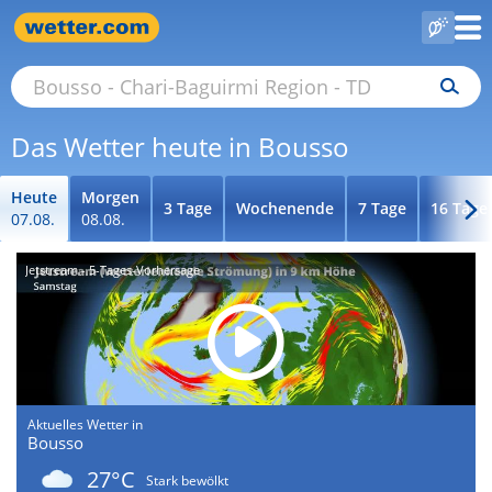
Das Wetter heute in Bousso
Heute
Morgen
3 Tage
Wochenende
7 Tage
16 Tage
07.08.
08.08.
Jetstream - 5-Tages-Vorhersage
Aktuelles Wetter in
Bousso
27°C
Stark bewölkt