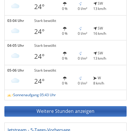
SW
24°
0 %
0 l/m²
13 km/h
03-04 Uhr
Stark bewölkt
SW
24°
0 %
0 l/m²
16 km/h
04-05 Uhr
Stark bewölkt
SW
24°
0 %
0 l/m²
13 km/h
05-06 Uhr
Stark bewölkt
W
24°
0 %
0 l/m²
8 km/h
Sonnenaufgang 05:43 Uhr
Weitere Stunden anzeigen
Jetstream - 5-Tages-Vorhersage