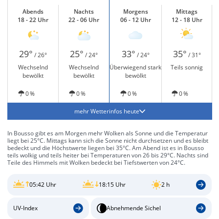
Abends
Nachts
Morgens
Mittags
18 - 22 Uhr
22 - 06 Uhr
06 - 12 Uhr
12 - 18 Uhr
29°
25°
33°
35°
/ 26°
/ 24°
/ 24°
/ 31°
Wechselnd
Wechselnd
Überwiegend stark
Teils sonnig
bewölkt
bewölkt
bewölkt
0 %
0 %
0 %
0 %
mehr Wetterinfos heute
In Bousso gibt es am Morgen mehr Wolken als Sonne und die Temperatur
liegt bei 25°C. Mittags kann sich die Sonne nicht durchsetzen und es bleibt
bedeckt und die Höchstwerte liegen bei 35°C. Am Abend ist es in Bousso
teils wolkig und teils heiter bei Temperaturen von 26 bis 29°C. Nachts sind
Teile des Himmels mit Wolken bedeckt bei Tiefstwerten von 24°C.
05:42 Uhr
18:15 Uhr
2 h
UV-Index
Abnehmende Sichel