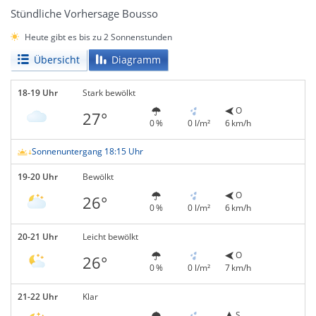
Stündliche Vorhersage Bousso
Heute gibt es bis zu 2 Sonnenstunden
Übersicht
Diagramm
18-19 Uhr
Stark bewölkt
O
27°
0 %
0 l/m²
6 km/h
Sonnenuntergang 18:15 Uhr
19-20 Uhr
Bewölkt
O
26°
0 %
0 l/m²
6 km/h
20-21 Uhr
Leicht bewölkt
O
26°
0 %
0 l/m²
7 km/h
21-22 Uhr
Klar
S