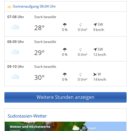
Sonnenaufgang 06:04 Uhr
07-08 Uhr
Stark bewölkt
SW
28°
0 %
0 l/m²
9 km/h
08-09 Uhr
Stark bewölkt
SW
29°
0 %
0 l/m²
12 km/h
09-10 Uhr
Stark bewölkt
W
30°
0 %
0 l/m²
14 km/h
Weitere Stunden anzeigen
Südostasien-Wetter