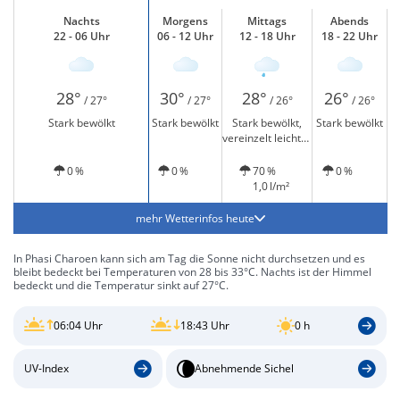
Nachts
Morgens
Mittags
Abends
22 - 06 Uhr
06 - 12 Uhr
12 - 18 Uhr
18 - 22 Uhr
28°
30°
28°
26°
/ 27°
/ 27°
/ 26°
/ 26°
Stark bewölkt
Stark bewölkt
Stark bewölkt,
Stark bewölkt
vereinzelt leichter
Regen
0 %
0 %
70 %
0 %
1,0 l/m²
mehr Wetterinfos heute
In Phasi Charoen kann sich am Tag die Sonne nicht durchsetzen und es
bleibt bedeckt bei Temperaturen von 28 bis 33°C. Nachts ist der Himmel
bedeckt und die Temperatur sinkt auf 27°C.
06:04 Uhr
18:43 Uhr
0 h
UV-Index
Abnehmende Sichel