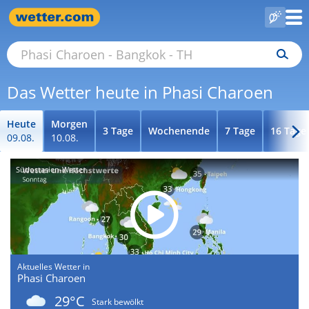
Das Wetter heute in Phasi Charoen
Heute
Morgen
3 Tage
Wochenende
7 Tage
16 Tage
09.08.
10.08.
Südostasien-Wetter
Aktuelles Wetter in
Phasi Charoen
29°C
Stark bewölkt