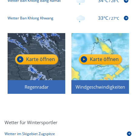
34°C
Wetter Ban Khlong Bang Ramat
/
28°C
33°C
Wetter Ban Khlong Khwang
/
27°C
Karte öffnen
Karte öffnen
Regenradar
Windgeschwindigkeiten
Wetter für Wintersportler
Wetter im Skigebiet Zugspitze