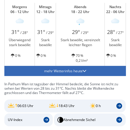
Morgens
Mittags
Abends
Nachts
06 - 12 Uhr
12 - 18 Uhr
18 - 22 Uhr
22 - 06 Uhr
31°
31°
29°
28°
/ 28°
/ 29°
/ 29°
/ 27°
Überwiegend
Stark
Stark bewölkt, vereinzelt
Stark
stark bewölkt
bewölkt
leichter Regen
bewölkt
0 %
0 %
70 %
0 %
0,2 l/m²
mehr Wetterinfos heute
In Pathum Wan ist tagsüber der Himmel bedeckt, die Sonne ist nicht zu
sehen bei Werten von 28 bis zu 31°C. Nachts bleibt die Wolkendecke
geschlossen und das Thermometer fällt auf 27°C.
06:03 Uhr
18:43 Uhr
0 h
UV-Index
Abnehmende Sichel