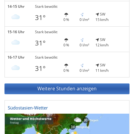
14-15 Uhr
Stark bewölkt
SW
31°
0 %
0 l/m²
15 km/h
15-16 Uhr
Stark bewölkt
SW
31°
0 %
0 l/m²
12 km/h
16-17 Uhr
Stark bewölkt
SW
31°
0 %
0 l/m²
11 km/h
Weitere Stunden anzeigen
Südostasien-Wetter