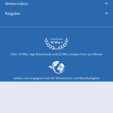
Wettervideos
Nachrichten
Deutschlandwetter
Schweizwetter
Österreichwetter
Regionalwetter
Wetter in Europa
Wetter Weltweit
Wetterlexikon
Promi-News
Ratgeber
Biowetter
Glätteindex
Reiseziel Finder
Erkältungswetter
Klima & Umwelt
Über 10 Mio. App Downloads und 22 Mio. Unique User pro Monat
wetter.com engagiert sich für Klimaschutz und Nachhaltigkeit
Bekannt aus Funk und Fernsehen: Pro7, Sat1, Kabel 1, SWR, ...