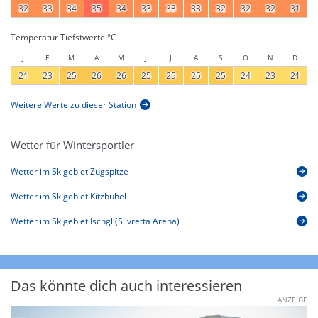
32
33
34
35
34
33
33
33
32
32
32
31
Temperatur Tiefstwerte °C
J
F
M
A
M
J
J
A
S
O
N
D
21
23
25
26
26
25
25
25
25
24
23
21
Weitere Werte zu dieser Station
Wetter für Wintersportler
Wetter im Skigebiet Zugspitze
Wetter im Skigebiet Kitzbühel
Wetter im Skigebiet Ischgl (Silvretta Arena)
Das könnte dich auch interessieren
ANZEIGE