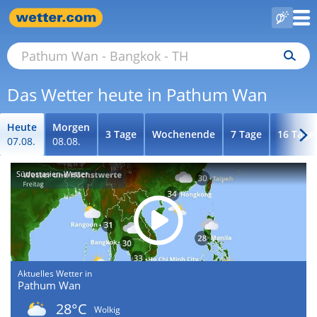
Das Wetter heute in Pathum Wan
Heute
Morgen
3 Tage
Wochenende
7 Tage
16 Tage
07.08.
08.08.
Südostasien-Wetter
Aktuelles Wetter in
Pathum Wan
28°C
Wolkig