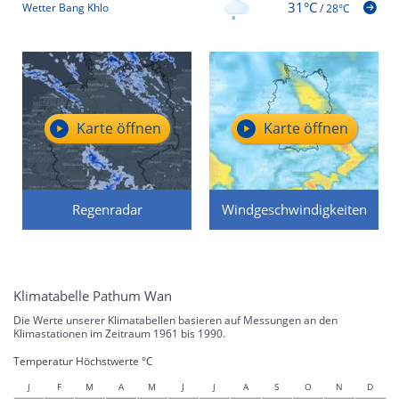
31°C
Wetter Bang Khlo
/
28°C
Karte öffnen
Karte öffnen
Regenradar
Windgeschwindigkeiten
Klimatabelle Pathum Wan
Die Werte unserer Klimatabellen basieren auf Messungen an den
Klimastationen im Zeitraum 1961 bis 1990.
Temperatur Höchstwerte °C
J
F
M
A
M
J
J
A
S
O
N
D