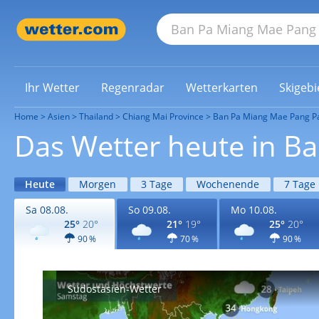
Ihr Wetter
Regenradar
Wetterkarten
Skigebi
Home
Asien
Thailand
Chiang Mai Province
Ban Pa Miang Mae Pang P
Das Wetter heute in B
Heute
Morgen
3 Tage
Wochenende
7 Tage
Sa 08.08.
So 09.08.
Mo 10.08.
25°
20°
21°
19°
25°
20°
90 %
70 %
90 %
Südostasien-Wetter