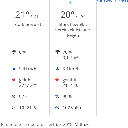
Zur Sonnenscheindauerkarte
Zur Gewitterrisi
21°
20°
/ 21°
/ 19°
Stark bewölkt
Stark bewölkt,
vereinzelt leichter
Regen
0 %
70 %
|
0,1 l/m²
S
4 km/h
S
4 km/h
gefühlt
gefühlt
22° / 22°
21° / 20°
97 %
99 %
1022 hPa
1023 hPa
 und die Temperatur liegt bei 20°C. Mittags ist