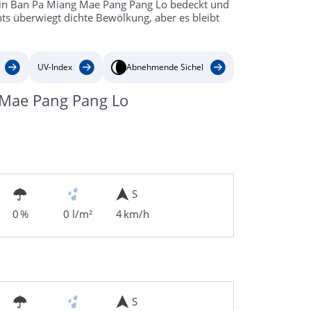
s in Ban Pa Miang Mae Pang Pang Lo bedeckt und
s überwiegt dichte Bewölkung, aber es bleibt
UV-Index
Abnehmende Sichel
 Mae Pang Pang Lo
S
0 %
0 l/m²
4 km/h
S