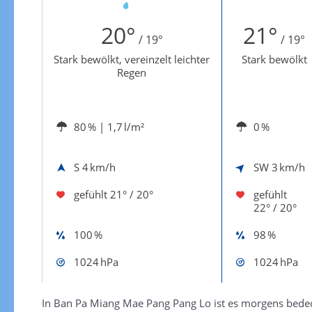
Zur Windgeschwindigkeitenkarte
20°
21°
/ 19°
/ 19°
Stark bewölkt, vereinzelt leichter
Stark bewölkt
Regen
80 %
| 1,7 l/m²
0 %
S
4 km/h
SW
3 km/h
gefühlt
21° / 20°
gefühlt
22° / 20°
100 %
98 %
1024 hPa
1024 hPa
In Ban Pa Miang Mae Pang Pang Lo ist es morgens bedeckt