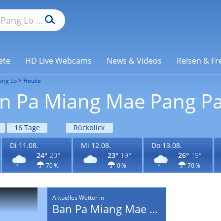
ete
HD Live Webcams
News & Videos
Reisen & Fre
ang Lo
Heute
an Pa Miang Mae Pang P
16 Tage
Rückblick
Di 11.08.
Mi 12.08.
Do 13.08.
24°
20°
23°
19°
26°
19°
70 %
0 %
70 %
Aktuelles Wetter in
Ban Pa Miang Mae Pang Pang Lo