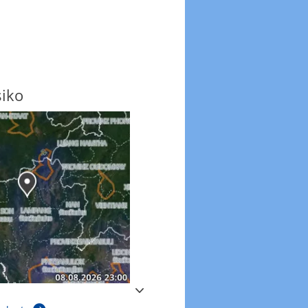
siko
Windböen
Windböen heute