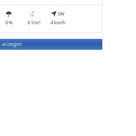
SW
0 %
0 l/m²
4 km/h
 anzeigen