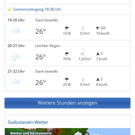
Sonnenuntergang 18:38 Uhr
19-20 Uhr
Stark bewölkt
SO
26°
10 %
0 l/m²
10 km/h
20-21 Uhr
Leichter Regen
S
26°
70 %
1,4 l/m²
7 km/h
21-22 Uhr
Stark bewölkt
S
26°
25 %
0 l/m²
8 km/h
Weitere Stunden anzeigen
Südostasien-Wetter