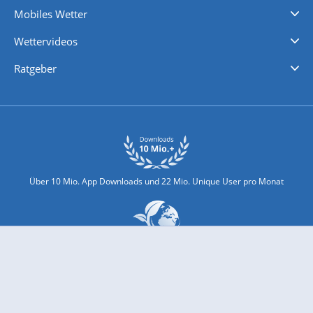
Mobiles Wetter
iPhone Wetter
iPad Wetter
Android Wetter
Wettervideos
Nachrichten
Deutschlandwetter
Schweizwetter
Österreichwetter
Regionalwetter
Wetter in Europa
Wetter Weltweit
Wetterlexikon
Promi-News
Ratgeber
Biowetter
Glätteindex
Reiseziel Finder
Erkältungswetter
Klima & Umwelt
Über 10 Mio. App Downloads und 22 Mio. Unique User pro Monat
wetter.com engagiert sich für Klimaschutz und Nachhaltigkeit