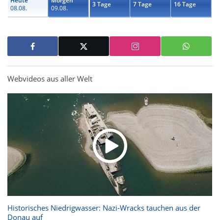
Heute
Morgen
3 Tage
7 Tage
16 Tage
08.08.
09.08.
Webvideos aus aller Welt
Historisches Niedrigwasser: Nazi-Wracks tauchen aus der
Donau auf