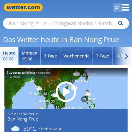
Das Wetter heute in Ban Nong Prue
Heute
Morgen
3 Tage
Wochenende
7 Tage
16 Tage
08.08.
09.08.
Südostasien-Wetter
Aktuelles Wetter in
Ban Nong Prue
30°C
Stark bewölkt