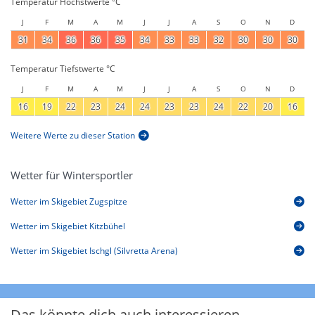
Temperatur Höchstwerte °C
J
F
M
A
M
J
J
A
S
O
N
D
31
34
36
36
35
34
33
33
32
30
30
30
Temperatur Tiefstwerte °C
J
F
M
A
M
J
J
A
S
O
N
D
16
19
22
23
24
24
23
23
24
22
20
16
Weitere Werte zu dieser Station
Wetter für Wintersportler
Wetter im Skigebiet Zugspitze
Wetter im Skigebiet Kitzbühel
Wetter im Skigebiet Ischgl (Silvretta Arena)
Das könnte dich auch interessieren