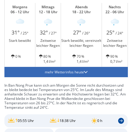
Morgens
Mittags
Abends
Nachts
06 - 12 Uhr
12 - 18 Uhr
18 - 22 Uhr
22 - 06 Uhr
31°
32°
27°
25°
/ 25°
/ 27°
/ 26°
/ 24°
Stark bewölkt
Zeitweise
Stark bewölkt, vereinzelt
Zeitweise
leichter Regen
leichter Regen
leichter Regen
0 %
80 %
70 %
90 %
1,4 l/m²
1,4 l/m²
0,7 l/m²
mehr Wetterinfos heute
In Ban Nong Prue kann sich am Morgen die Sonne nicht durchsetzen und
es bleibt bedeckt bei Temperaturen von 25°C. Im Laufe des Mittags sind
anhaltende Schauer zu erwarten und die Höchstwerte liegen bei 32°C. Am
Abend bleibt in Ban Nong Prue die Wolkendecke geschlossen bei
Temperaturen von 26 bis 27°C. In der Nacht ist es regnerisch und die
Temperatur sinkt auf 24°C.
05:55 Uhr
18:38 Uhr
0 h