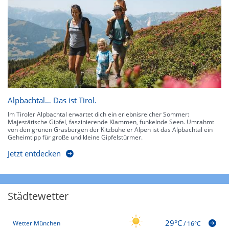
Alpbachtal… Das ist Tirol.
Im Tiroler Alpbachtal erwartet dich ein erlebnisreicher Sommer:
Majestätische Gipfel, faszinierende Klammen, funkelnde Seen. Umrahmt
von den grünen Grasbergen der Kitzbüheler Alpen ist das Alpbachtal ein
Geheimtipp für große und kleine Gipfelstürmer.
Jetzt entdecken
Städtewetter
29°C
Wetter München
/
16°C