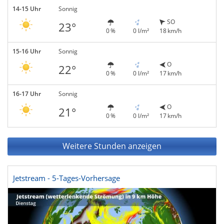
14-15 Uhr
Sonnig
SO
23°
0 %
0 l/m²
18 km/h
15-16 Uhr
Sonnig
O
22°
0 %
0 l/m²
17 km/h
16-17 Uhr
Sonnig
O
21°
0 %
0 l/m²
17 km/h
Weitere Stunden anzeigen
Jetstream - 5-Tages-Vorhersage