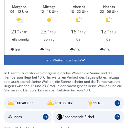
Morgens
Mittags
Abends
Nachts
06 - 12 Uhr
12 - 18 Uhr
18 - 22 Uhr
22 - 06 Uhr
21°
23°
15°
12°
/ 10°
/ 18°
/ 12°
/ 10°
Teils sonnig
Sonnig
Klar
Klar
0 %
0 %
0 %
0 %
mehr Wetterinfos heute
In Usambuzi verdecken morgens einzelne Wolken die Sonne und die
Temperatur liegt bei 10°C. Im weiteren Verlauf des Tages gibt es mittags
und auch abends keine Wolken, die Sonne scheint und die Temperaturen
liegen zwischen 12 und 23 Grad. In der Nacht gibt es keine Wolken und die
Sterne sind klar zu erkennen bei Tiefstwerten von 10°C.
06:48 Uhr
18:36 Uhr
11 h
UV-Index
Abnehmende Sichel