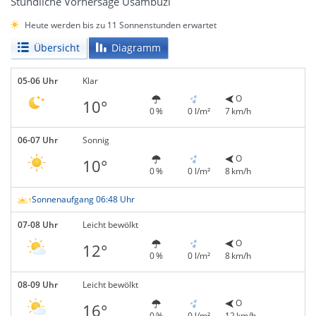
Stündliche Vorhersage Usambuzi
Heute werden bis zu 11 Sonnenstunden erwartet
Übersicht
Diagramm
05-06 Uhr
Klar
O
10°
0 %
0 l/m²
7 km/h
06-07 Uhr
Sonnig
O
10°
0 %
0 l/m²
8 km/h
Sonnenaufgang 06:48 Uhr
07-08 Uhr
Leicht bewölkt
O
12°
0 %
0 l/m²
8 km/h
08-09 Uhr
Leicht bewölkt
O
16°
0 %
0 l/m²
12 km/h