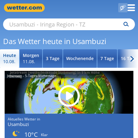
Das Wetter heute in Usambuzi
Heute
Morgen
3 Tage
Wochenende
7 Tage
16 Tage
10.08.
11.08.
Jetstream - 5-Tages-Vorhersage
Aktuelles Wetter in
Usambuzi
10°C
Klar