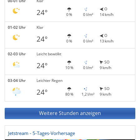
00-01 Uhr
Klar
O
24°
0 %
0 l/m²
14 km/h
01-02 Uhr
Klar
O
24°
0 %
0 l/m²
13 km/h
02-03 Uhr
Leicht bewölkt
SO
24°
10 %
0 l/m²
9 km/h
03-04 Uhr
Leichter Regen
SO
24°
80 %
1,2 l/m²
9 km/h
Weitere Stunden anzeigen
Jetstream - 5-Tages-Vorhersage