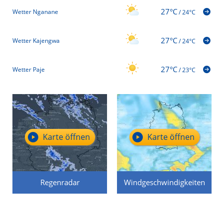
27°C
Wetter Nganane
/
24°C
27°C
Wetter Kajengwa
/
24°C
27°C
Wetter Paje
/
23°C
Karte öffnen
Karte öffnen
Regenradar
Windgeschwindigkeiten