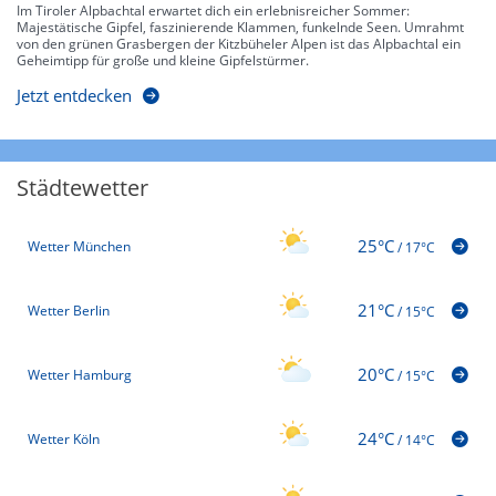
Im Tiroler Alpbachtal erwartet dich ein erlebnisreicher Sommer:
Majestätische Gipfel, faszinierende Klammen, funkelnde Seen. Umrahmt
von den grünen Grasbergen der Kitzbüheler Alpen ist das Alpbachtal ein
Geheimtipp für große und kleine Gipfelstürmer.
Jetzt entdecken
Städtewetter
25°C
Wetter München
/
17°C
21°C
Wetter Berlin
/
15°C
20°C
Wetter Hamburg
/
15°C
24°C
Wetter Köln
/
14°C