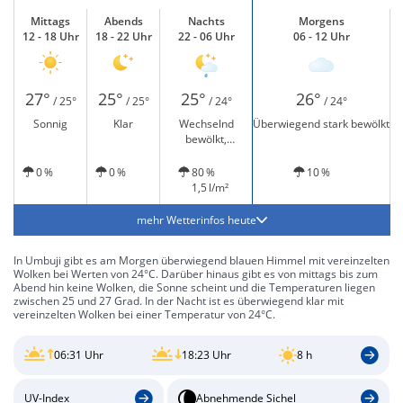
Mittags
Abends
Nachts
Morgens
12 - 18 Uhr
18 - 22 Uhr
22 - 06 Uhr
06 - 12 Uhr
27°
25°
25°
26°
/ 25°
/ 25°
/ 24°
/ 24°
Sonnig
Klar
Wechselnd
Überwiegend stark bewölkt
bewölkt,
vereinzelt leichter
Regen
0 %
0 %
80 %
10 %
1,5 l/m²
mehr Wetterinfos heute
In Umbuji gibt es am Morgen überwiegend blauen Himmel mit vereinzelten
Wolken bei Werten von 24°C. Darüber hinaus gibt es von mittags bis zum
Abend hin keine Wolken, die Sonne scheint und die Temperaturen liegen
zwischen 25 und 27 Grad. In der Nacht ist es überwiegend klar mit
vereinzelten Wolken bei einer Temperatur von 24°C.
06:31 Uhr
18:23 Uhr
8 h
UV-Index
Abnehmende Sichel