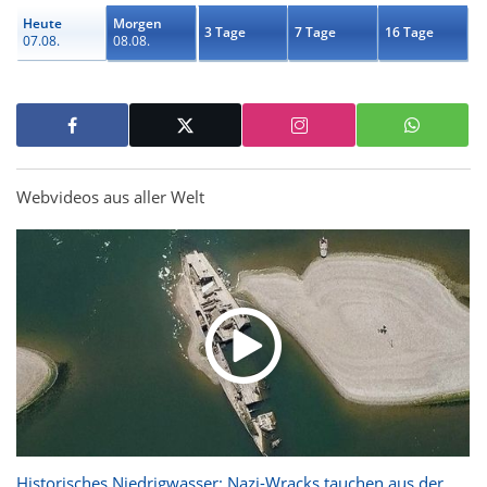
Heute
Morgen
3 Tage
7 Tage
16 Tage
07.08.
08.08.
Webvideos aus aller Welt
Historisches Niedrigwasser: Nazi-Wracks tauchen aus der