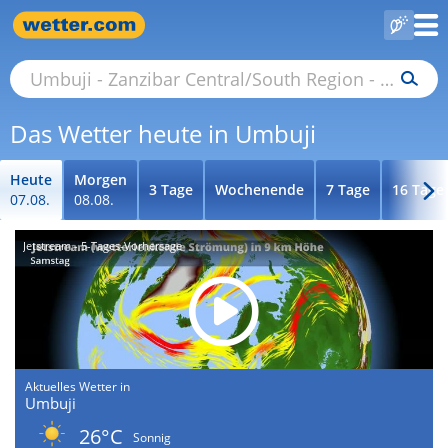
Das Wetter heute in Umbuji
Heute
Morgen
3 Tage
Wochenende
7 Tage
16 Tage
07.08.
08.08.
Jetstream - 5-Tages-Vorhersage
Aktuelles Wetter in
Umbuji
26°C
Sonnig