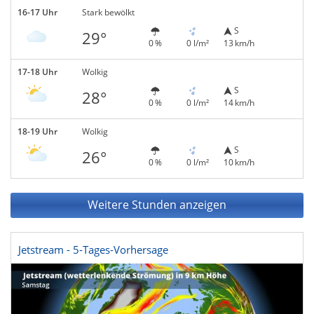
16-17 Uhr
Stark bewölkt
S
29°
0 %
0 l/m²
13 km/h
17-18 Uhr
Wolkig
S
28°
0 %
0 l/m²
14 km/h
18-19 Uhr
Wolkig
S
26°
0 %
0 l/m²
10 km/h
Weitere Stunden anzeigen
Jetstream - 5-Tages-Vorhersage