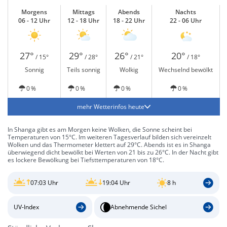
Morgens
Mittags
Abends
Nachts
06 - 12 Uhr
12 - 18 Uhr
18 - 22 Uhr
22 - 06 Uhr
27°
29°
26°
20°
/ 15°
/ 28°
/ 21°
/ 18°
Sonnig
Teils sonnig
Wolkig
Wechselnd bewölkt
0 %
0 %
0 %
0 %
mehr Wetterinfos heute
In Shanga gibt es am Morgen keine Wolken, die Sonne scheint bei
Temperaturen von 15°C. Im weiteren Tagesverlauf bilden sich vereinzelt
Wolken und das Thermometer klettert auf 29°C. Abends ist es in Shanga
überwiegend dicht bewölkt bei Werten von 21 bis zu 26°C. In der Nacht gibt
es lockere Bewölkung bei Tiefsttemperaturen von 18°C.
07:03 Uhr
19:04 Uhr
8 h
UV-Index
Abnehmende Sichel