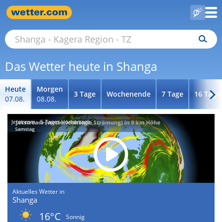
Das Wetter heute in Shanga
Heute
Morgen
3 Tage
Wochenende
7 Tage
16 Tage
07.08.
08.08.
Jetstream - 5-Tages-Vorhersage
Aktuelles Wetter in
Shanga
16°C
Sonnig