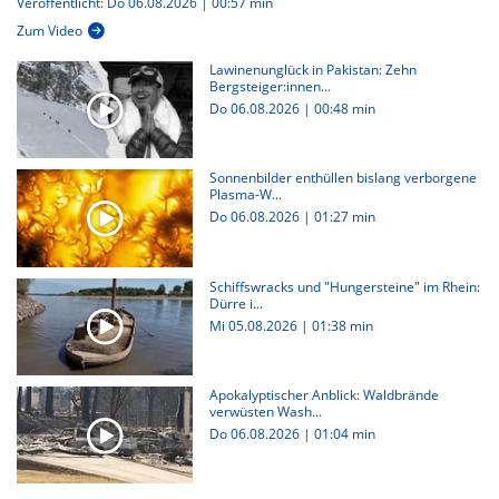
Veröffentlicht: Do 06.08.2026 | 00:57 min
Zum Video
Lawinenunglück in Pakistan: Zehn
Bergsteiger:innen...
Do 06.08.2026
|
00:48 min
Sonnenbilder enthüllen bislang verborgene
Plasma-W...
Do 06.08.2026
|
01:27 min
Schiffswracks und "Hungersteine" im Rhein:
Dürre i...
Mi 05.08.2026
|
01:38 min
Apokalyptischer Anblick: Waldbrände
verwüsten Wash...
Do 06.08.2026
|
01:04 min