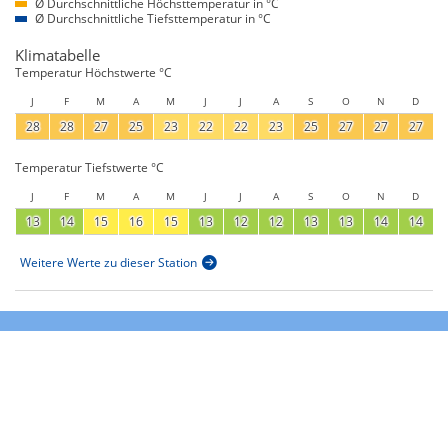
Ø Durchschnittliche Höchsttemperatur in °C
Ø Durchschnittliche Tiefsttemperatur in °C
Klimatabelle
Temperatur Höchstwerte °C
J
F
M
A
M
J
J
A
S
O
N
D
28
28
27
25
23
22
22
23
25
27
27
27
Temperatur Tiefstwerte °C
J
F
M
A
M
J
J
A
S
O
N
D
13
14
15
16
15
13
12
12
13
13
14
14
Weitere Werte zu dieser Station