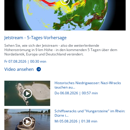
Jetstream - 5-Tages-Vorhersage
Sehen Sie, wie sich der Jetstream - also die wetterlenkende
Höhenströmung in 9 km Höhe - in den kommenden 5 Tagen über dem
Nordatlantik, Europa und Deutschland verändert.
Fr 07.08.2026
|
00:30 min
Video ansehen
Historisches Niedrigwasser: Nazi-Wracks
tauchen au...
Do 06.08.2026
|
00:57 min
Schiffswracks und "Hungersteine" im Rhein:
Dürre i...
Mi 05.08.2026
|
01:38 min