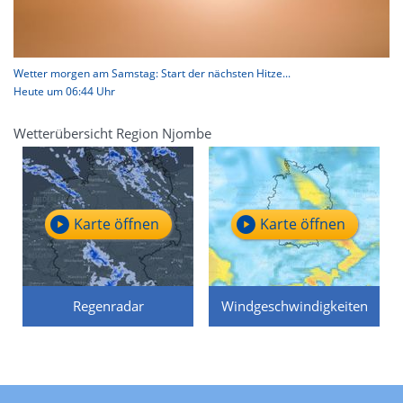
Wetter morgen am Samstag: Start der nächsten Hitze...
Heute um 06:44 Uhr
Wetterübersicht Region Njombe
Karte öffnen
Karte öffnen
Regenradar
Windgeschwindigkeiten