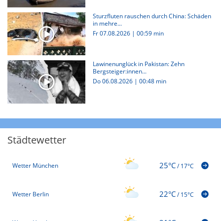
Sturzfluten rauschen durch China: Schäden
in mehre...
Fr 07.08.2026
|
00:59 min
Lawinenunglück in Pakistan: Zehn
Bergsteiger:innen...
Do 06.08.2026
|
00:48 min
Städtewetter
25°C
Wetter München
/
17°C
22°C
Wetter Berlin
/
15°C