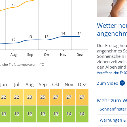
23
Wetter he
angenehm
14
14
13
13
12
Der Freitag he
angenehmes So
Aug
Sep
Okt
Nov
Dez
Sonnenschein i
ziehen zeitweis
liche Tiefsttemperatur in °C
den Alpen sind 
Veröffentlicht: Fr 
Zum Video
Jun
Jul
Aug
Sep
Okt
Nov
Dez
22
22
23
25
27
27
27
Mehr zum W
Sonnenfinster
13
12
12
13
13
14
14
Warnungen & 