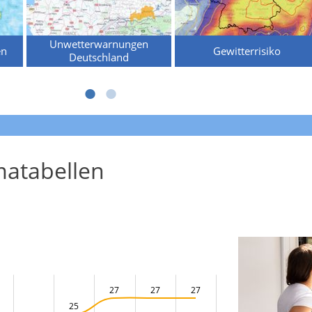
Unwetterwarnungen
en
Gewitterrisiko
Deutschland
atabellen
27
27
27
25