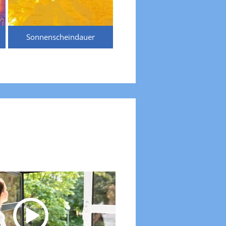
Sonnenscheindauer
Temperaturen