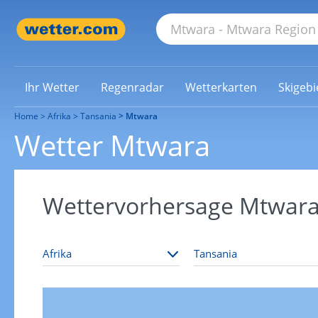
Ihr Wetter
Regenradar
Wetterkarten
Skigebi
Home
Afrika
Tansania
Mtwara
Wetter Mtwara
Wettervorhersage Mtwar