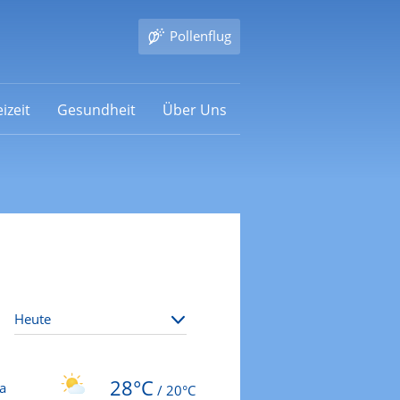
Pollenflug
izeit
Gesundheit
Über Uns
28°C
a
/
20°C