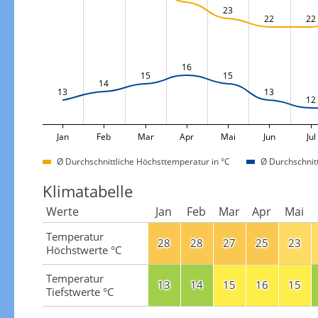
23
22
22
16
15
15
14
13
13
12
Jan
Feb
Mar
Apr
Mai
Jun
Jul
Ø Durchschnittliche Höchsttemperatur in °C
Ø Durchschnitt
Klimatabelle
Werte
Jan
Feb
Mar
Apr
Mai
Temperatur
28
28
27
25
23
Höchstwerte °C
Temperatur
13
14
15
16
15
Tiefstwerte °C