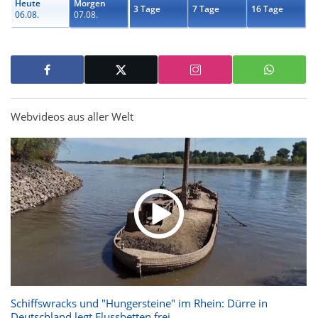
Heute
Morgen
3 Tage
7 Tage
16 Tage
06.08.
07.08.
Webvideos aus aller Welt
Schiffswracks und "Hungersteine" im Rhein: Dürre in
Deutschland legt Flussbetten frei