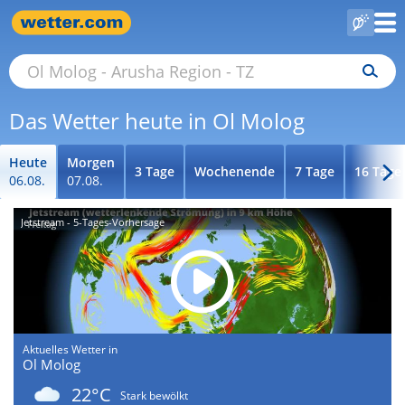
Das Wetter heute in Ol Molog
Heute
Morgen
3 Tage
Wochenende
7 Tage
16 Tage
06.08.
07.08.
Jetstream - 5-Tages-Vorhersage
Aktuelles Wetter in
Ol Molog
22°C
Stark bewölkt