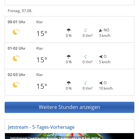
Freitag, 07.08.
00-01 Uhr
Klar
NO
15°
0 %
0 l/m²
3 km/h
01-02 Uhr
Klar
O
15°
0 %
0 l/m²
5 km/h
02-03 Uhr
Klar
O
15°
0 %
0 l/m²
10 km/h
Weitere Stunden anzeigen
Jetstream - 5-Tages-Vorhersage