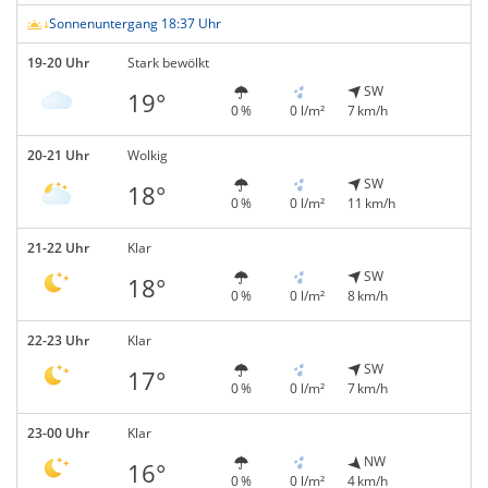
Sonnenuntergang 18:37 Uhr
19-20 Uhr
Stark bewölkt
SW
19°
0 %
0 l/m²
7 km/h
20-21 Uhr
Wolkig
SW
18°
0 %
0 l/m²
11 km/h
21-22 Uhr
Klar
SW
18°
0 %
0 l/m²
8 km/h
22-23 Uhr
Klar
SW
17°
0 %
0 l/m²
7 km/h
23-00 Uhr
Klar
NW
16°
0 %
0 l/m²
4 km/h