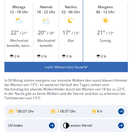
Mittags
Abends
Nachts
Morgens
12 - 18 Uhr
18 - 22 Uhr
22 - 06 Uhr
06 - 12 Uhr
22°
20°
17°
21°
/ 21°
/ 18°
/ 13°
/ 13°
Wechselnd
Wechselnd
Klar
Sonnig
bewölkt, wenig
bewölkt
Sonne
0 %
0 %
0 %
0 %
mehr Wetterinfos heute
In Ol Molog stören morgens nur einzelne Wolken den sonst blauen Himmel
bei Werten von 13°C. Im weiteren Verlauf des Tages ziehen vom
Nachmittag bis abends Wolkenfelder durch bei Werten von 18 bis zu 22°C.
In der Nacht gibt es keine Wolken und die Sterne sind klar zu erkennen bei
Tiefstwerten von 13°C.
06:37 Uhr
18:37 Uhr
6 h
UV-Index
Letztes Viertel