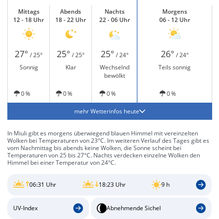
Mittags
Abends
Nachts
Morgens
12 - 18 Uhr
18 - 22 Uhr
22 - 06 Uhr
06 - 12 Uhr
27°
25°
25°
26°
/ 25°
/ 25°
/ 24°
/ 24°
Sonnig
Klar
Wechselnd
Teils sonnig
bewölkt
0 %
0 %
0 %
0 %
mehr Wetterinfos heute
In Miuli gibt es morgens überwiegend blauen Himmel mit vereinzelten
Wolken bei Temperaturen von 23°C. Im weiteren Verlauf des Tages gibt es
vom Nachmittag bis abends keine Wolken, die Sonne scheint bei
Temperaturen von 25 bis 27°C. Nachts verdecken einzelne Wolken den
Himmel bei einer Temperatur von 24°C.
06:31 Uhr
18:23 Uhr
9 h
UV-Index
Abnehmende Sichel