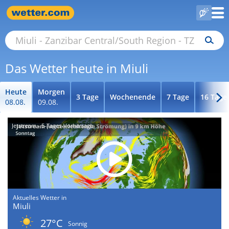
Das Wetter heute in Miuli
Heute
Morgen
3 Tage
Wochenende
7 Tage
16 Tage
08.08.
09.08.
Jetstream - 5-Tages-Vorhersage
Aktuelles Wetter in
Miuli
27°C
Sonnig