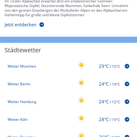
Im Tiroler Alpbachtal erwartet dich ein erlebnisreicher Sommer:
Majestätische Gipfel, faszinierende Klammen, funkelnde Seen. Umrahmt
von den grünen Grasbergen der Kitzbüheler Alpen ist das Alpbachtal ein
Geheimtipp für große und kleine Gipfelstürmer.
Jetzt entdecken
Städtewetter
29°C
Wetter München
/
15°C
24°C
Wetter Berlin
/
14°C
24°C
Wetter Hamburg
/
12°C
28°C
Wetter Köln
/
15°C
26°C