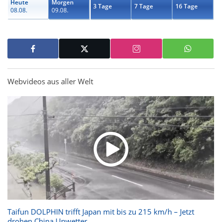
Heute
Morgen
3 Tage
7 Tage
16 Tage
08.08.
09.08.
Webvideos aus aller Welt
Taifun DOLPHIN trifft Japan mit bis zu 215 km/h – Jetzt
drohen China Unwetter