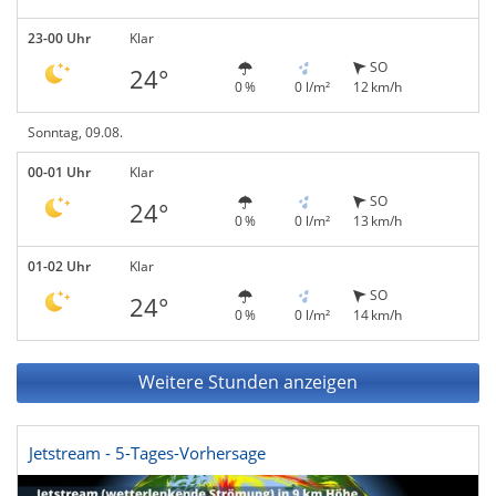
23-00 Uhr
Klar
SO
24°
0 %
0 l/m²
12 km/h
Sonntag, 09.08.
00-01 Uhr
Klar
SO
24°
0 %
0 l/m²
13 km/h
01-02 Uhr
Klar
SO
24°
0 %
0 l/m²
14 km/h
Weitere Stunden anzeigen
Jetstream - 5-Tages-Vorhersage