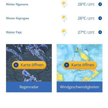
26°C
Wetter Nganane
/
23°C
26°C
Wetter Kajengwa
/
23°C
27°C
Wetter Paje
/
23°C
Karte öffnen
Karte öffnen
Regenradar
Windgeschwindigkeiten