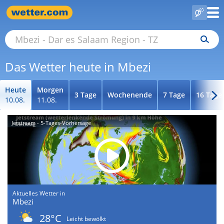
Das Wetter heute in Mbezi
Heute
Morgen
3 Tage
Wochenende
7 Tage
16 Tage
10.08.
11.08.
Jetstream - 5-Tages-Vorhersage
Aktuelles Wetter in
Mbezi
28°C
Leicht bewölkt