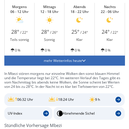
Morgens
Mittags
Abends
Nachts
06 - 12 Uhr
12 - 18 Uhr
18 - 22 Uhr
22 - 06 Uhr
28°
28°
25°
24°
/ 22°
/ 26°
/ 24°
/ 22°
Teils sonnig
Sonnig
Klar
Klar
0 %
0 %
0 %
0 %
mehr Wetterinfos heute
In Mbezi stören morgens nur einzelne Wolken den sonst blauen Himmel
und die Temperatur liegt bei 22°C. Im weiteren Verlauf des Tages gibt es
vom Nachmittag bis abends keine Wolken, die Sonne scheint bei Werten
von 24 bis zu 28°C. In der Nacht ist es klar bei Tiefstwerten von 22°C.
06:32 Uhr
18:24 Uhr
9 h
UV-Index
Abnehmende Sichel
Stündliche Vorhersage Mbezi