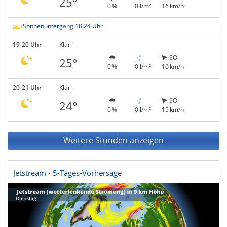
25°
0 %
0 l/m²
16 km/h
Sonnenuntergang 18:24 Uhr
19-20 Uhr
Klar
SO
25°
0 %
0 l/m²
16 km/h
20-21 Uhr
Klar
SO
24°
0 %
0 l/m²
15 km/h
Weitere Stunden anzeigen
Jetstream - 5-Tages-Vorhersage