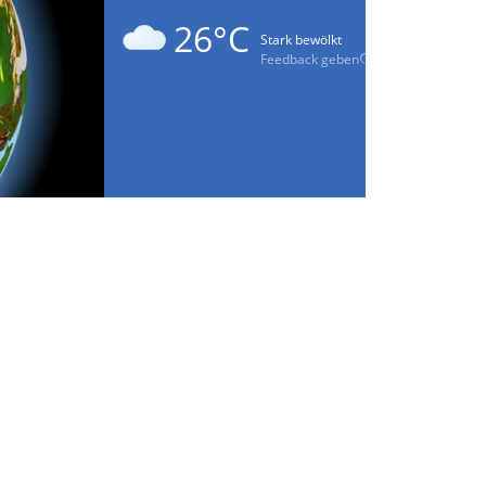
26°C
Stark bewölkt
Feedback geben