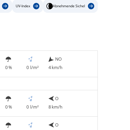
UV-Index
Abnehmende Sichel
NO
0 %
0 l/m²
4 km/h
O
0 %
0 l/m²
8 km/h
O