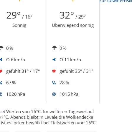
Zur Sonnenscheindauerkarte
Zur Gewitterrisi
29°
32°
/ 16°
/ 29°
Sonnig
Überwiegend sonnig
0 %
0 %
O
6 km/h
O
11 km/h
gefühlt
31° / 17°
gefühlt
35° / 31°
67 %
28 %
1020 hPa
1015 hPa
bei Werten von 16°C. Im weiteren Tagesverlauf
n 31°C. Abends bleibt in Liwale die Wolkendecke
ist es locker bewölkt bei Tiefstwerten von 16°C.