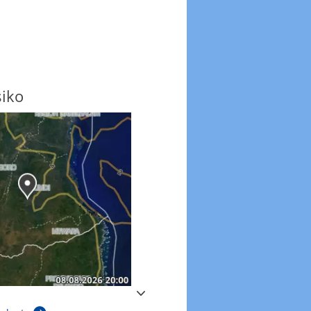
siko
Windböen
Windböen heute