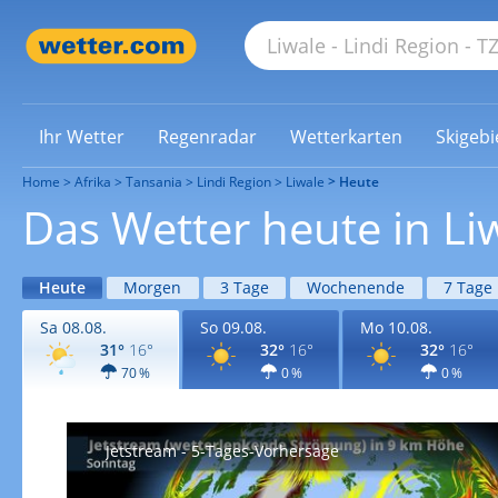
Ihr Wetter
Regenradar
Wetterkarten
Skigebi
Home
Afrika
Tansania
Lindi Region
Liwale
Heute
Das Wetter heute in Li
Heute
Morgen
3 Tage
Wochenende
7 Tage
Sa 08.08.
So 09.08.
Mo 10.08.
31°
16°
32°
16°
32°
16°
70 %
0 %
0 %
Jetstream - 5-Tages-Vorhersage