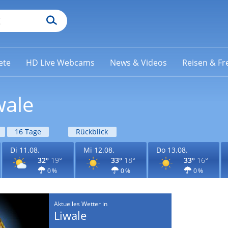
ete
HD Live Webcams
News & Videos
Reisen & Fre
wale
16 Tage
Rückblick
Di 11.08.
Mi 12.08.
Do 13.08.
32°
19°
33°
18°
33°
16°
0 %
0 %
0 %
Aktuelles Wetter in
Liwale