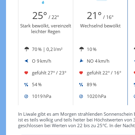
Zur Windgeschwindigkeitenkarte
25°
21°
/ 22°
/ 16°
Stark bewölkt, vereinzelt
Wechselnd bewölkt
leichter Regen
70 %
| 0,2 l/m²
10 %
O
9 km/h
NO
4 km/h
gefühlt
27° / 23°
gefühlt
22° / 16°
54 %
89 %
1019 hPa
1020 hPa
In Liwale gibt es am Morgen strahlenden Sonnenschein 
ist es teils wolkig und teils heiter bei Höchstwerten vo
geschlossen bei Werten von 22 bis zu 25°C. In der Nacht 