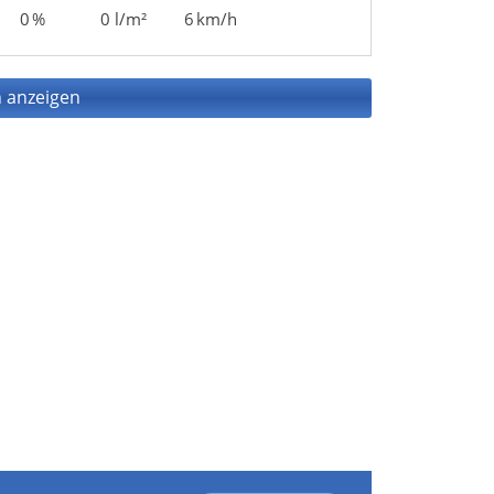
0 %
0 l/m²
6 km/h
 anzeigen