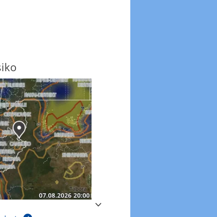
siko
Windböen
Windböen heute