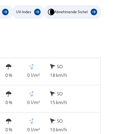
UV-Index
Abnehmende Sichel
SO
0 %
0 l/m²
18 km/h
SO
0 %
0 l/m²
15 km/h
SO
0 %
0 l/m²
10 km/h