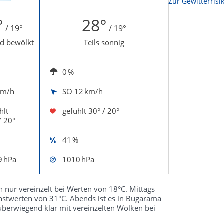
Zur Sonnenscheindauerkarte
Zur Gewitterrisi
°
28°
/ 19°
/ 19°
d bewölkt
Teils sonnig
0 %
km/h
SO
12 km/h
hlt
gefühlt
30° / 20°
/ 20°
%
41 %
9 hPa
1010 hPa
h nur vereinzelt bei Werten von 18°C. Mittags
hstwerten von 31°C. Abends ist es in Bugarama
überwiegend klar mit vereinzelten Wolken bei