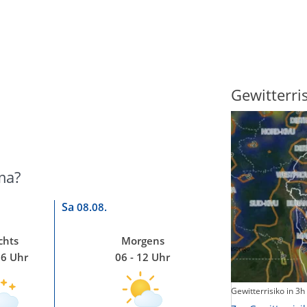
Sonnenscheindauer
Gewitterri
ma?
Sa
08.08.
chts
Morgens
06 Uhr
06 - 12 Uhr
Sonnenschein heute
Gewitterrisiko in 3h