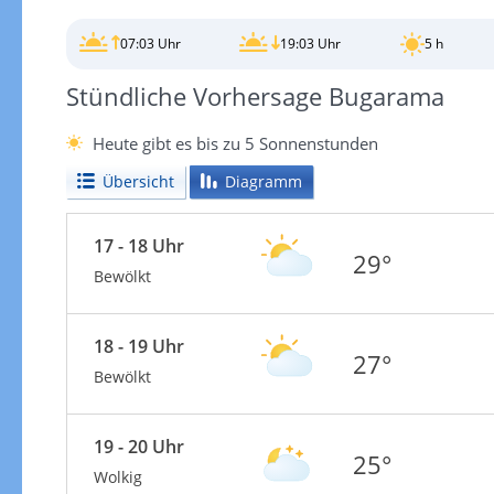
07:03 Uhr
19:03 Uhr
5 h
Stündliche Vorhersage Bugarama
Heute gibt es bis zu 5 Sonnenstunden
Übersicht
Diagramm
17 - 18 Uhr
29°
Bewölkt
18 - 19 Uhr
27°
Bewölkt
19 - 20 Uhr
25°
Wolkig