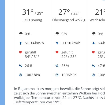
Zur Windgeschwindigkeitenkarte
31°
27°
21
/ 29°
/ 22°
Teils sonnig
Überwiegend wolkig
Wechseln
0 %
0 %
0 %
SO
14 km/h
SO
10 km/h
S
4 
gefühlt
gefühlt
gefü
34° / 31°
29° / 23°
23° 
26 %
36 %
47 
1002 hPa
1006 hPa
100
In Bugarama ist es morgens bewölkt, die Sonne zeigt sic
zeigt sich die Sonne zwischen einzelnen Wolken bei Höc
wolkig bei Temperaturen von 22 bis 27°C. Nachts ist es 
Tiefsttemperaturen von 19°C.