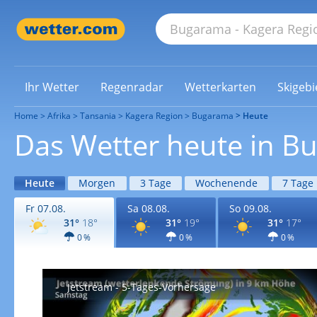
Ihr Wetter
Regenradar
Wetterkarten
Skigebi
Home
Afrika
Tansania
Kagera Region
Bugarama
Heute
Das Wetter heute in B
Heute
Morgen
3 Tage
Wochenende
7 Tage
Fr 07.08.
Sa 08.08.
So 09.08.
31°
18°
31°
19°
31°
17°
0 %
0 %
0 %
Jetstream - 5-Tages-Vorhersage