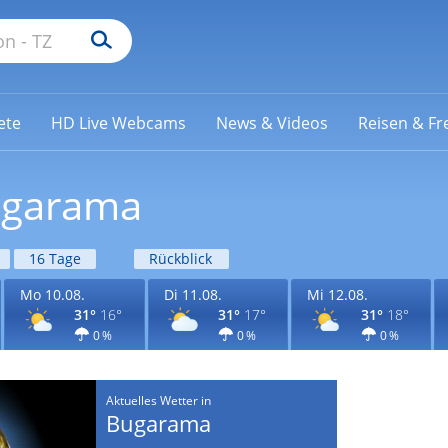
ete
HD Live Webcams
News & Videos
Reisen & Fre
ugarama
16 Tage
Rückblick
Mo 10.08.
Di 11.08.
Mi 12.08.
31°
16°
31°
17°
31°
18°
0 %
0 %
0 %
Aktuelles Wetter in
Bugarama