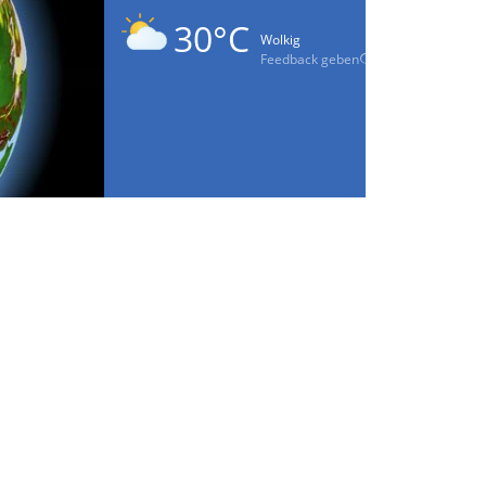
30°C
Wolkig
Feedback geben