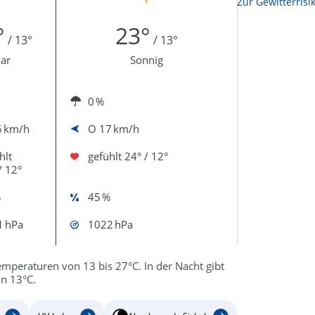
Zur Sonnenscheindauerkarte
Zur Gewitterrisi
°
23°
/ 13°
/ 13°
lar
Sonnig
0 %
6 km/h
O
17 km/h
hlt
gefühlt
24° / 12°
/ 12°
%
45 %
1 hPa
1022 hPa
emperaturen von 13 bis 27°C. In der Nacht gibt
n 13°C.