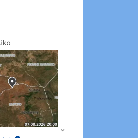
siko
Windböen
Windböen heute