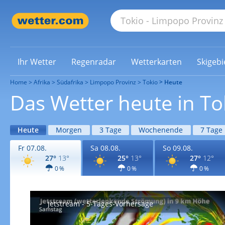
Ihr Wetter
Regenradar
Wetterkarten
Skigebi
Home
Afrika
Südafrika
Limpopo Provinz
Tokio
Heute
Das Wetter heute in To
Heute
Morgen
3 Tage
Wochenende
7 Tage
Fr 07.08.
Sa 08.08.
So 09.08.
27°
13°
25°
13°
27°
12°
0 %
0 %
0 %
Jetstream - 5-Tages-Vorhersage