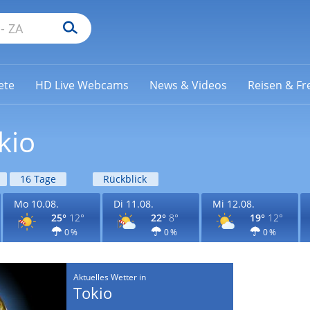
ete
HD Live Webcams
News & Videos
Reisen & Fre
kio
16 Tage
Rückblick
Mo 10.08.
Di 11.08.
Mi 12.08.
25°
12°
22°
8°
19°
12°
0 %
0 %
0 %
Aktuelles Wetter in
Tokio