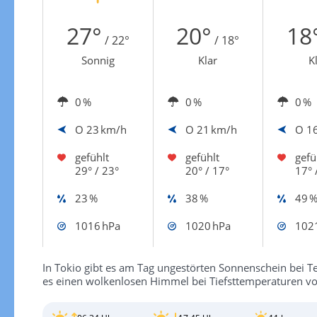
Zur Windgeschwindigkeitenkarte
27°
20°
18
/ 22°
/ 18°
Sonnig
Klar
K
0 %
0 %
0 %
O
23 km/h
O
21 km/h
O
1
gefühlt
gefühlt
gefü
29° / 23°
20° / 17°
17° 
23 %
38 %
49 
1016 hPa
1020 hPa
102
In Tokio gibt es am Tag ungestörten Sonnenschein bei T
es einen wolkenlosen Himmel bei Tiefsttemperaturen vo