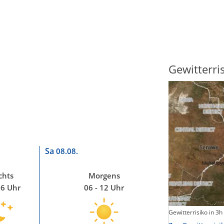
Sonnenscheindauer
Gewitterri
Sa
08.08.
chts
Morgens
06 Uhr
06 - 12 Uhr
Sonnenschein heute
Gewitterrisiko in 3h