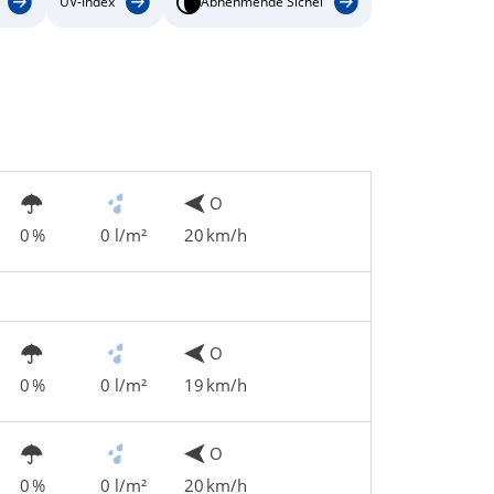
UV-Index
Abnehmende Sichel
O
0 %
0 l/m²
20 km/h
O
0 %
0 l/m²
19 km/h
O
0 %
0 l/m²
20 km/h