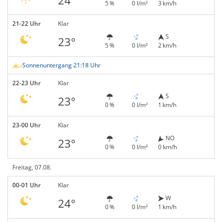
5 %
0 l/m²
3 km/h
21-22 Uhr
Klar
S
23°
5 %
0 l/m²
2 km/h
Sonnenuntergang 21:18 Uhr
22-23 Uhr
Klar
S
23°
0 %
0 l/m²
1 km/h
23-00 Uhr
Klar
NO
23°
0 %
0 l/m²
0 km/h
Freitag, 07.08.
00-01 Uhr
Klar
W
24°
0 %
0 l/m²
1 km/h