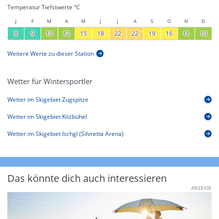
Temperatur Tiefstwerte °C
J
F
M
A
M
J
J
A
S
O
N
D
8
9
10
12
15
18
22
22
19
16
11
10
Weitere Werte zu dieser Station
Wetter für Wintersportler
Wetter im Skigebiet Zugspitze
Wetter im Skigebiet Kitzbühel
Wetter im Skigebiet Ischgl (Silvretta Arena)
Das könnte dich auch interessieren
ANZEIGE