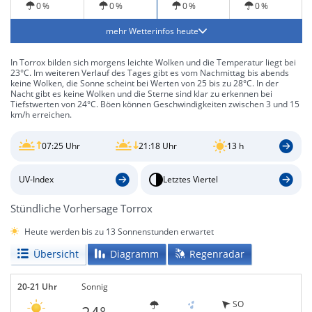
0 %
0 %
0 %
0 %
mehr Wetterinfos heute
In Torrox bilden sich morgens leichte Wolken und die Temperatur liegt bei
23°C. Im weiteren Verlauf des Tages gibt es vom Nachmittag bis abends
keine Wolken, die Sonne scheint bei Werten von 25 bis zu 28°C. In der
Nacht gibt es keine Wolken und die Sterne sind klar zu erkennen bei
Tiefstwerten von 24°C. Böen können Geschwindigkeiten zwischen 3 und 15
km/h erreichen.
07:25 Uhr
21:18 Uhr
13 h
UV-Index
Letztes Viertel
Stündliche Vorhersage Torrox
Heute werden bis zu 13 Sonnenstunden erwartet
Übersicht
Diagramm
Regenradar
20-21 Uhr
Sonnig
SO
24°