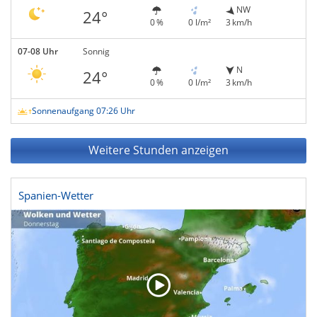
NW
24°
0 %
0 l/m²
3 km/h
07-08 Uhr
Sonnig
N
24°
0 %
0 l/m²
3 km/h
Sonnenaufgang 07:26 Uhr
Weitere Stunden anzeigen
Spanien-Wetter