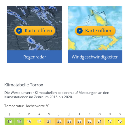
Karte öffnen
Karte öffnen
Regenradar
Windgeschwindigkeiten
Klimatabelle Torrox
Die Werte unserer Klimatabellen basieren auf Messungen an den
Klimastationen im Zeitraum 2015 bis 2020.
Temperatur Höchstwerte °C
J
F
M
A
M
J
J
A
S
O
N
D
14
14
16
17
21
25
28
28
25
21
17
15