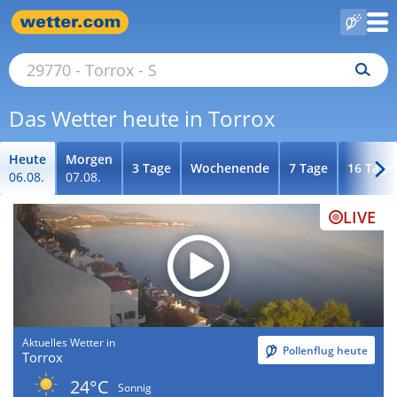
Das Wetter heute in Torrox
Heute
Morgen
3 Tage
Wochenende
7 Tage
16 Tage
06.08.
07.08.
LIVE
Aktuelles Wetter in
Pollenflug heute
Torrox
24°C
Sonnig