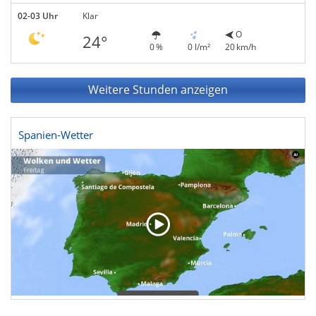
02-03 Uhr
Klar
O
24°
0 %
0 l/m²
20 km/h
Weitere Stunden anzeigen
Spanien-Wetter