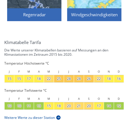
Regenradar
Windgeschwindigkeiten
Klimatabelle Tarifa
Die Werte unserer Klimatabellen basieren auf Messungen an den
Klimastationen im Zeitraum 2015 bis 2020.
Temperatur Höchstwerte °C
J
F
M
A
M
J
J
A
S
O
N
D
15
15
17
18
22
25
28
28
26
22
18
16
Temperatur Tiefstwerte °C
J
F
M
A
M
J
J
A
S
O
N
D
10
10
11
13
15
18
20
21
20
17
14
12
Weitere Werte zu dieser Station