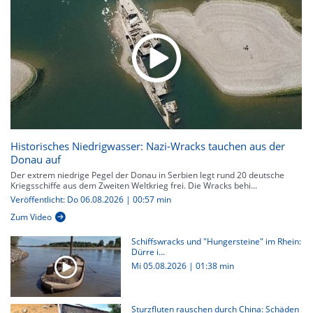
Historisches Niedrigwasser: Nazi-Wracks tauchen aus der
Donau auf
Der extrem niedrige Pegel der Donau in Serbien legt rund 20 deutsche
Kriegsschiffe aus dem Zweiten Weltkrieg frei. Die Wracks behi...
Veröffentlicht: Do 06.08.2026 | 00:57 min
Zum Video
Schiffswracks und "Hungersteine" im Rhein:
Dürre i...
Mi 05.08.2026
|
01:38 min
Sturzfluten rauschen durch China: Schäden