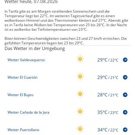
Wetter heute, 07.08.2026
In Tarifa gibt es am Morgen strahlenden Sonnenschein und die
Temperatur liegt bei 22°C. Im weiteren Tagesverlauf gibt es einen
wolkenlosen Himmel und das Thermometer klettert auf 27°C. Abends gibt
es in Tarifa keine Wolken bei Temperaturen von 25 bis 26°C. In der Nacht
ist es wolkenlos bei Tiefsttemperaturen von 23°C.
Böen können Geschwindigkeiten zwischen 23 und 27 km/h erreichen. Die
gefühlten Temperaturen liegen bei 23 bis 29°C.
Das Wetter in der Umgebung
29°C
Wetter Valdevaqueros
/
22°C
29°C
Wetter El Cuartón
/
21°C
28°C
Wetter El Bujeo
/
21°C
35°C
Wetter Cañada de la Jara
/
23°C
34°C
Wetter Puertollano
/
22°C