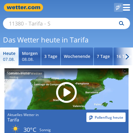
Das Wetter heute in Tarifa
Heute
Morgen
3 Tage
Wochenende
7 Tage
16 Tage
07.08.
08.08.
Spanien-Wetter
Aktuelles Wetter in
Pollenflug heute
Tarifa
30°C
Sonnig