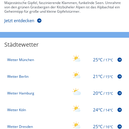
Majestätische Gipfel, faszinierende Klammen, funkelnde Seen. Umrahmt
von den grünen Grasbergen der Kitzbüheler Alpen ist das Alpbachtal ein
Geheimtipp für große und kleine Gipfelstürmer.
Jetzt entdecken
Städtewetter
25°C
Wetter München
/
17°C
21°C
Wetter Berlin
/
15°C
20°C
Wetter Hamburg
/
15°C
24°C
Wetter Köln
/
14°C
25°C
Wetter Dresden
/
16°C