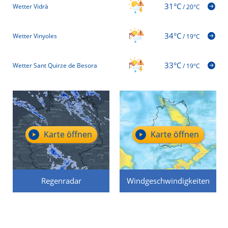
31°C
Wetter Vidrà
/
20°C
34°C
Wetter Vinyoles
/
19°C
33°C
Wetter Sant Quirze de Besora
/
19°C
Karte öffnen
Karte öffnen
Regenradar
Windgeschwindigkeiten