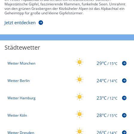
Majestätische Gipfel, faszinierende Klammen, funkelnde Seen. Umrahmt
von den grünen Grasbergen der Kitzbüheler Alpen ist das Alpbachtal ein
Geheimtipp für große und kleine Gipfelstürmer.
Jetzt entdecken
Städtewetter
29°C
Wetter München
/
15°C
24°C
Wetter Berlin
/
14°C
23°C
Wetter Hamburg
/
12°C
28°C
Wetter Köln
/
15°C
26°C
Wetter Dresden
/
14°C