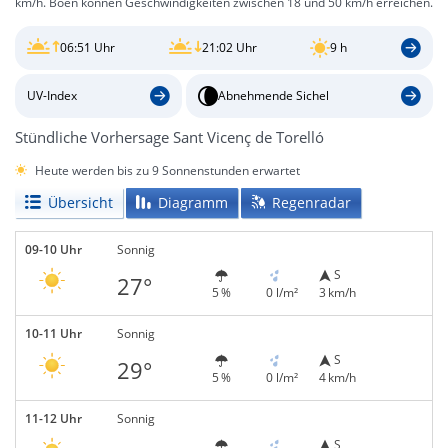
km/h. Böen können Geschwindigkeiten zwischen 18 und 50 km/h erreichen.
06:51 Uhr
21:02 Uhr
9 h
UV-Index
Abnehmende Sichel
Stündliche Vorhersage Sant Vicenç de Torelló
Heute werden bis zu 9 Sonnenstunden erwartet
Übersicht
Diagramm
Regenradar
09-10 Uhr
Sonnig
S
27°
5 %
0 l/m²
3 km/h
10-11 Uhr
Sonnig
S
29°
5 %
0 l/m²
4 km/h
11-12 Uhr
Sonnig
S