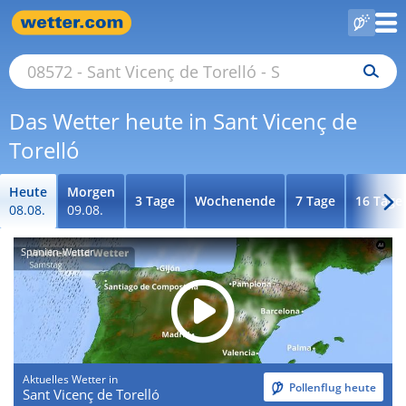
Das Wetter heute in Sant Vicenç de
Torelló
Heute
Morgen
3 Tage
Wochenende
7 Tage
16 Tage
08.08.
09.08.
Spanien-Wetter
Aktuelles Wetter in
Pollenflug heute
Sant Vicenç de Torelló