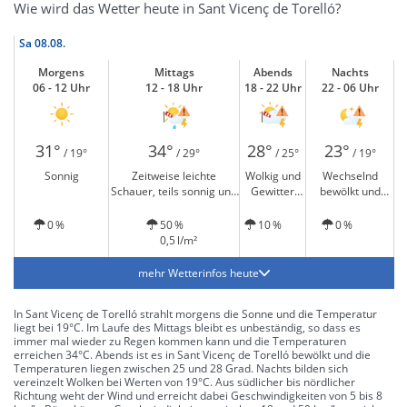
Wie wird das Wetter heute in Sant Vicenç de Torelló?
Sa
08.08.
Morgens
Mittags
Abends
Nachts
06 - 12 Uhr
12 - 18 Uhr
18 - 22 Uhr
22 - 06 Uhr
31°
34°
28°
23°
/ 19°
/ 29°
/ 25°
/ 19°
Sonnig
Zeitweise leichte
Wolkig und
Wechselnd
Schauer, teils sonnig und
Gewitter
bewölkt und
Gewitter möglich
möglich
Gewitter möglich
0 %
50 %
10 %
0 %
0,5 l/m²
mehr Wetterinfos heute
In Sant Vicenç de Torelló strahlt morgens die Sonne und die Temperatur
liegt bei 19°C. Im Laufe des Mittags bleibt es unbeständig, so dass es
immer mal wieder zu Regen kommen kann und die Temperaturen
erreichen 34°C. Abends ist es in Sant Vicenç de Torelló bewölkt und die
Temperaturen liegen zwischen 25 und 28 Grad. Nachts bilden sich
vereinzelt Wolken bei Werten von 19°C. Aus südlicher bis nördlicher
Richtung weht der Wind und erreicht dabei Geschwindigkeiten von 5 bis 8