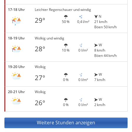
17-18 Uhr
Leichter Regenschauer und windig
N
29°
50 %
0,4 l/m²
21 km/h
Böen 50 km/h
18-19 Uhr
Wolkig und windig
W
28°
10 %
0 l/m²
8 km/h
Böen 44 km/h
19-20 Uhr
Wolkig
W
27°
0 %
0 l/m²
7 km/h
20-21 Uhr
Wolkig
W
26°
0 %
0 l/m²
2 km/h
Weitere Stunden anzeigen