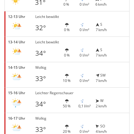
31°
0 %
0 l/m²
6 km/h
12-13 Uhr
Leicht bewölkt
S
32°
0 %
0 l/m²
7 km/h
13-14 Uhr
Leicht bewölkt
S
34°
0 %
0 l/m²
7 km/h
14-15 Uhr
Wolkig
SW
33°
10 %
0 l/m²
7 km/h
15-16 Uhr
Leichter Regenschauer
W
34°
50 %
0,1 l/m²
2 km/h
16-17 Uhr
Wolkig
SO
33°
20 %
0 l/m²
4 km/h