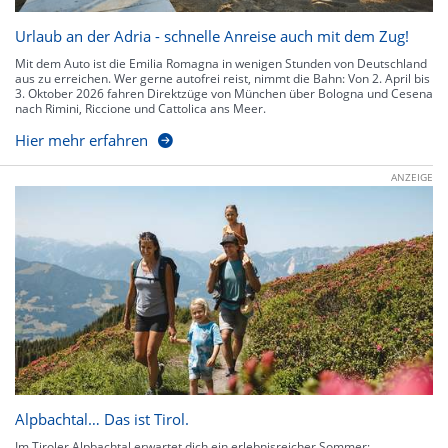
Urlaub an der Adria - schnelle Anreise auch mit dem Zug!
Mit dem Auto ist die Emilia Romagna in wenigen Stunden von Deutschland
aus zu erreichen. Wer gerne autofrei reist, nimmt die Bahn: Von 2. April bis
3. Oktober 2026 fahren Direktzüge von München über Bologna und Cesena
nach Rimini, Riccione und Cattolica ans Meer.
Hier mehr erfahren
ANZEIGE
Alpbachtal… Das ist Tirol.
Im Tiroler Alpbachtal erwartet dich ein erlebnisreicher Sommer: