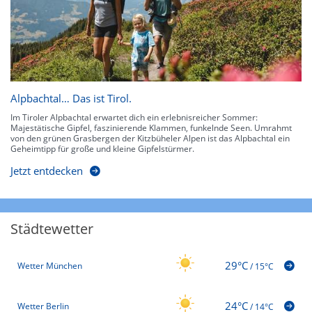
Alpbachtal… Das ist Tirol.
Im Tiroler Alpbachtal erwartet dich ein erlebnisreicher Sommer:
Majestätische Gipfel, faszinierende Klammen, funkelnde Seen. Umrahmt
von den grünen Grasbergen der Kitzbüheler Alpen ist das Alpbachtal ein
Geheimtipp für große und kleine Gipfelstürmer.
Jetzt entdecken
Städtewetter
29°C
Wetter München
/
15°C
24°C
Wetter Berlin
/
14°C