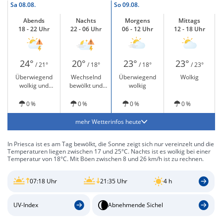
Sa
08.08.
So
09.08.
Abends
Nachts
Morgens
Mittags
18 - 22 Uhr
22 - 06 Uhr
06 - 12 Uhr
12 - 18 Uhr
24°
20°
23°
23°
/ 21°
/ 18°
/ 18°
/ 23°
Überwiegend
Wechselnd
Überwiegend
Wolkig
wolkig und
bewölkt und
wolkig
Gewitter möglich
Gewitter möglich
0 %
0 %
0 %
0 %
mehr Wetterinfos heute
In Priesca ist es am Tag bewölkt, die Sonne zeigt sich nur vereinzelt und die
Temperaturen liegen zwischen 17 und 25°C. Nachts ist es wolkig bei einer
Temperatur von 18°C. Mit Böen zwischen 8 und 26 km/h ist zu rechnen.
07:18 Uhr
21:35 Uhr
4 h
UV-Index
Abnehmende Sichel