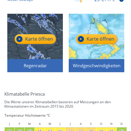
Karte öffnen
Karte öffnen
Regenradar
Windgeschwindigkeiten
Klimatabelle Priesca
Die Werte unserer Klimatabellen basieren auf Messungen an den
Klimastationen im Zeitraum 2015 bis 2020.
Temperatur Höchstwerte °C
J
F
M
A
M
J
J
A
S
O
N
D