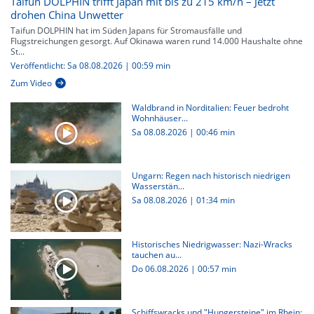
Taifun DOLPHIN trifft Japan mit bis zu 215 km/h – Jetzt
drohen China Unwetter
Taifun DOLPHIN hat im Süden Japans für Stromausfälle und
Flugstreichungen gesorgt. Auf Okinawa waren rund 14.000 Haushalte ohne
St...
Veröffentlicht: Sa 08.08.2026 | 00:59 min
Zum Video
Waldbrand in Norditalien: Feuer bedroht
Wohnhäuser...
Sa 08.08.2026
|
00:46 min
Ungarn: Regen nach historisch niedrigen
Wasserstän...
Sa 08.08.2026
|
01:34 min
Historisches Niedrigwasser: Nazi-Wracks
tauchen au...
Do 06.08.2026
|
00:57 min
Schiffswracks und "Hungersteine" im Rhein: