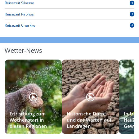
Reisezeit Sikasso
Reisezeit Paphos
Reisezeit Charkiw
Wetter-News
Erfrischung zum
Historische Dürre
In tro
Wochenstart in
und das Warten auf
Heißlu
diesen Regionen
Landregen
Gewitt