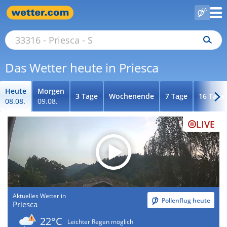
Das Wetter heute in Priesca
Heute
Morgen
3 Tage
Wochenende
7 Tage
16 Tage
08.08.
09.08.
LIVE
Aktuelles Wetter in
Pollenflug heute
Priesca
22°C
Leichter Regen möglich