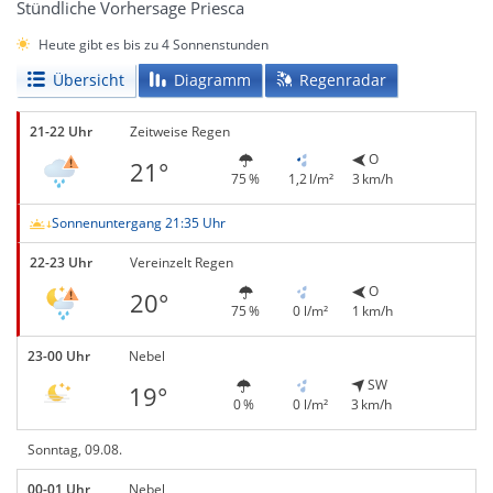
Stündliche Vorhersage Priesca
Heute gibt es bis zu 4 Sonnenstunden
Übersicht
Diagramm
Regenradar
21-22 Uhr
Zeitweise Regen
O
21°
75 %
1,2 l/m²
3 km/h
Sonnenuntergang 21:35 Uhr
22-23 Uhr
Vereinzelt Regen
O
20°
75 %
0 l/m²
1 km/h
23-00 Uhr
Nebel
SW
19°
0 %
0 l/m²
3 km/h
Sonntag, 09.08.
00-01 Uhr
Nebel