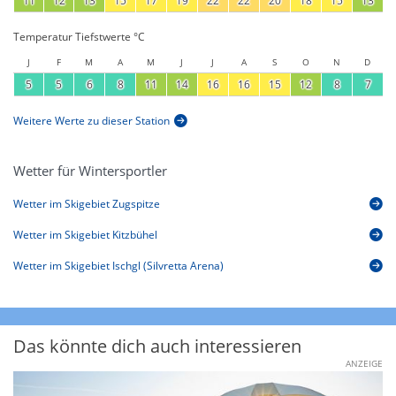
11
12
13
15
17
19
22
22
20
18
15
13
Temperatur Tiefstwerte °C
J
F
M
A
M
J
J
A
S
O
N
D
5
5
6
8
11
14
16
16
15
12
8
7
Weitere Werte zu dieser Station
Wetter für Wintersportler
Wetter im Skigebiet Zugspitze
Wetter im Skigebiet Kitzbühel
Wetter im Skigebiet Ischgl (Silvretta Arena)
Das könnte dich auch interessieren
ANZEIGE