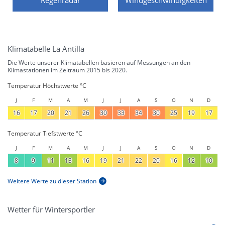
Klimatabelle La Antilla
Die Werte unserer Klimatabellen basieren auf Messungen an den
Klimastationen im Zeitraum 2015 bis 2020.
Temperatur Höchstwerte °C
J
F
M
A
M
J
J
A
S
O
N
D
16
17
20
21
26
30
33
34
30
25
19
17
Temperatur Tiefstwerte °C
J
F
M
A
M
J
J
A
S
O
N
D
8
9
11
13
16
19
21
22
20
16
12
10
Weitere Werte zu dieser Station
Wetter für Wintersportler