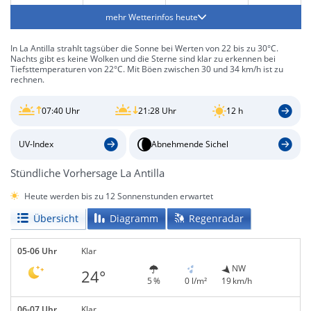
mehr Wetterinfos heute
In La Antilla strahlt tagsüber die Sonne bei Werten von 22 bis zu 30°C.
Nachts gibt es keine Wolken und die Sterne sind klar zu erkennen bei
Tiefsttemperaturen von 22°C. Mit Böen zwischen 30 und 34 km/h ist zu
rechnen.
07:40 Uhr
21:28 Uhr
12 h
UV-Index
Abnehmende Sichel
Stündliche Vorhersage La Antilla
Heute werden bis zu 12 Sonnenstunden erwartet
Übersicht
Diagramm
Regenradar
05-06 Uhr
Klar
NW
24°
5 %
0 l/m²
19 km/h
06-07 Uhr
Klar