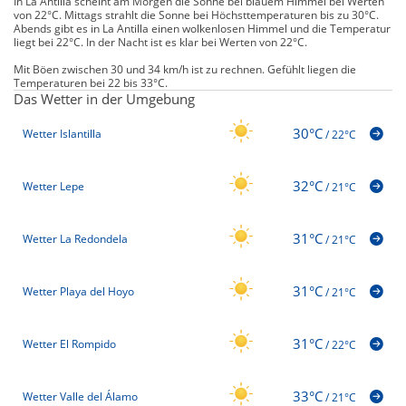
In La Antilla scheint am Morgen die Sonne bei blauem Himmel bei Werten
von 22°C. Mittags strahlt die Sonne bei Höchsttemperaturen bis zu 30°C.
Abends gibt es in La Antilla einen wolkenlosen Himmel und die Temperatur
liegt bei 22°C. In der Nacht ist es klar bei Werten von 22°C.
Mit Böen zwischen 30 und 34 km/h ist zu rechnen. Gefühlt liegen die
Temperaturen bei 22 bis 33°C.
Das Wetter in der Umgebung
30°C
Wetter Islantilla
/
22°C
32°C
Wetter Lepe
/
21°C
31°C
Wetter La Redondela
/
21°C
31°C
Wetter Playa del Hoyo
/
21°C
31°C
Wetter El Rompido
/
22°C
33°C
Wetter Valle del Álamo
/
21°C