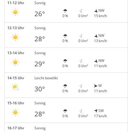
11-12 Uhr
Sonnig
NW
26°
0 %
0 l/m²
15 km/h
12-13 Uhr
Sonnig
NW
28°
0 %
0 l/m²
13 km/h
13-14 Uhr
Sonnig
NW
29°
0 %
0 l/m²
11 km/h
14-15 Uhr
Leicht bewölkt
W
30°
0 %
0 l/m²
11 km/h
15-16 Uhr
Sonnig
SW
28°
0 %
0 l/m²
17 km/h
16-17 Uhr
Sonnig