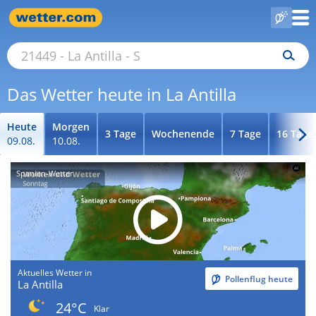
Das Wetter heute in La Antilla
Heute
Morgen
3 Tage
Wochenende
7 Tage
16 Tage
09.08.
10.08.
Spanien-Wetter
Aktuelles Wetter in
Pollenflug heute
La Antilla
24°C
Klar