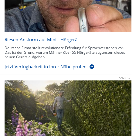
Riesen-Ansturm auf Mini - Hörgerät.
Deutsche Firma stellt revolutionäre Erfindung für Sprachverstehen vor.
Das ist der Grund, warum Männer über 55 Hörgeräte zugunsten dieses
neuen Geräts aufgeben.
Jetzt Verfügbarkeit in Ihrer Nähe prüfen
ANZEIGE