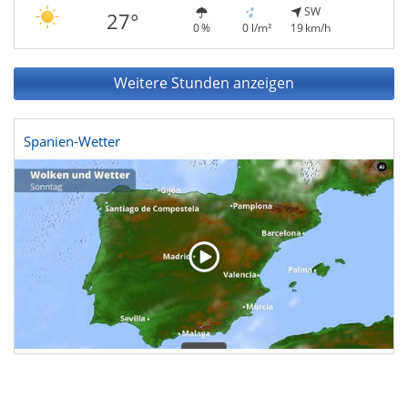
SW
27°
0 %
0 l/m²
19 km/h
Weitere Stunden anzeigen
Spanien-Wetter