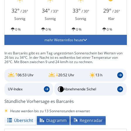
32°
34°
33°
29°
/ 26°
/ 33°
/ 30°
/ 26°
Sonnig
Sonnig
Sonnig
Klar
0 %
0 %
0 %
0 %
mehr Wetterinfos heute
In es Barcarès gibt es am Tag ungestörten Sonnenschein bei Werten von
26 bis zu 34°C. In der Nacht ist es wolkenlos bei einer Temperatur von
26°C. Mit Böen zwischen 9 und 24 km/h ist zu rechnen.
06:53 Uhr
20:52 Uhr
13 h
UV-Index
Abnehmende Sichel
Stündliche Vorhersage es Barcarès
Heute werden bis zu 13 Sonnenstunden erwartet
Übersicht
Diagramm
Regenradar