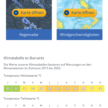
Karte öffnen
Karte öffnen
Regenradar
Windgeschwindigkeiten
Klimatabelle es Barcarès
Die Werte unserer Klimatabellen basieren auf Messungen an den
Klimastationen im Zeitraum 2015 bis 2020.
Temperatur Höchstwerte °C
J
F
M
A
M
J
J
A
S
O
N
D
14
14
15
18
21
26
29
29
25
22
17
15
Temperatur Tiefstwerte °C
J
F
M
A
M
J
J
A
S
O
N
D