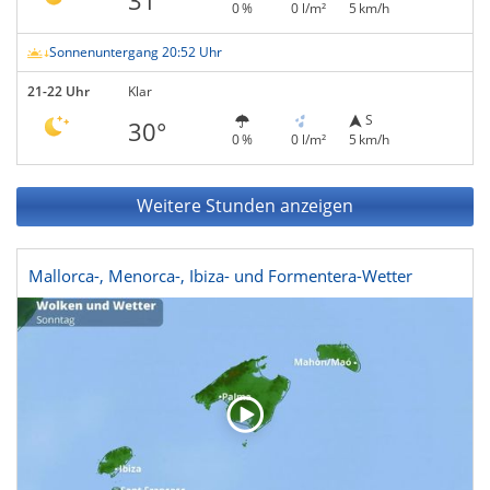
31°
0 %
0 l/m²
5 km/h
Sonnenuntergang 20:52 Uhr
21-22 Uhr
Klar
S
30°
0 %
0 l/m²
5 km/h
Weitere Stunden anzeigen
Mallorca-, Menorca-, Ibiza- und Formentera-Wetter