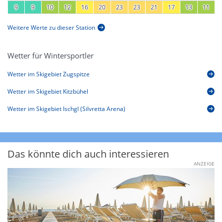
9
9
10
12
16
20
23
23
21
17
13
11
Weitere Werte zu dieser Station
Wetter für Wintersportler
Wetter im Skigebiet Zugspitze
Wetter im Skigebiet Kitzbühel
Wetter im Skigebiet Ischgl (Silvretta Arena)
Das könnte dich auch interessieren
ANZEIGE