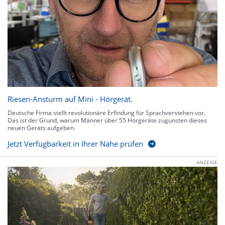
Riesen-Ansturm auf Mini - Hörgerät.
Deutsche Firma stellt revolutionäre Erfindung für Sprachverstehen vor.
Das ist der Grund, warum Männer über 55 Hörgeräte zugunsten dieses
neuen Geräts aufgeben.
Jetzt Verfügbarkeit in Ihrer Nähe prüfen
ANZEIGE