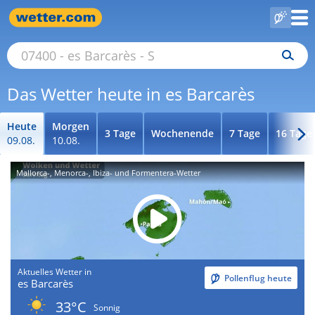
Das Wetter heute in es Barcarès
Heute
Morgen
3 Tage
Wochenende
7 Tage
16 Tage
09.08.
10.08.
Mallorca-, Menorca-, Ibiza- und Formentera-Wetter
Aktuelles Wetter in
Pollenflug heute
es Barcarès
33°C
Sonnig