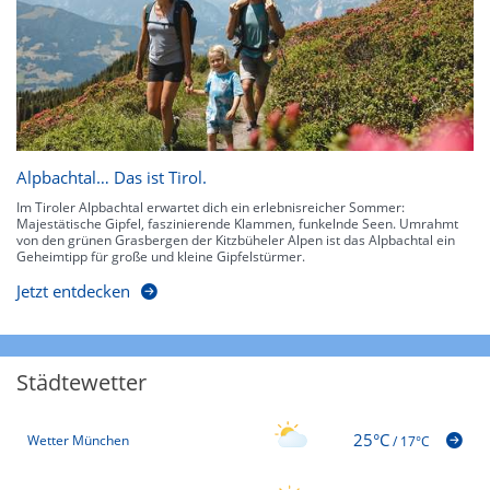
Alpbachtal… Das ist Tirol.
Im Tiroler Alpbachtal erwartet dich ein erlebnisreicher Sommer:
Majestätische Gipfel, faszinierende Klammen, funkelnde Seen. Umrahmt
von den grünen Grasbergen der Kitzbüheler Alpen ist das Alpbachtal ein
Geheimtipp für große und kleine Gipfelstürmer.
Jetzt entdecken
Städtewetter
25°C
Wetter München
/
17°C