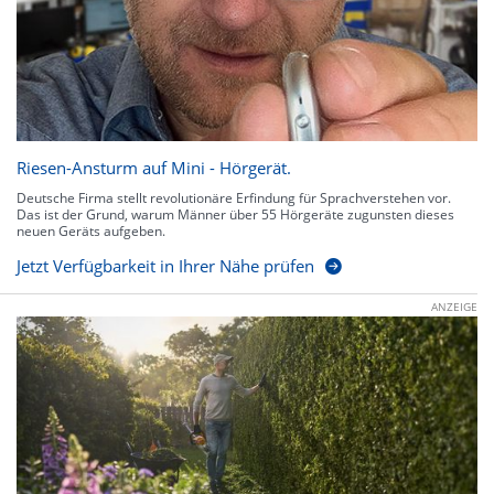
Riesen-Ansturm auf Mini - Hörgerät.
Deutsche Firma stellt revolutionäre Erfindung für Sprachverstehen vor.
Das ist der Grund, warum Männer über 55 Hörgeräte zugunsten dieses
neuen Geräts aufgeben.
Jetzt Verfügbarkeit in Ihrer Nähe prüfen
ANZEIGE