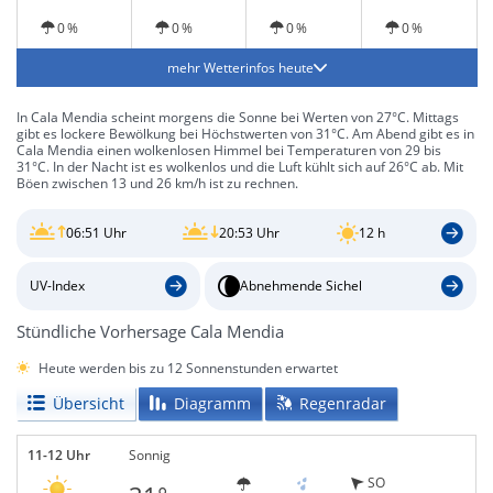
0 %
0 %
0 %
0 %
mehr Wetterinfos heute
In Cala Mendia scheint morgens die Sonne bei Werten von 27°C. Mittags
gibt es lockere Bewölkung bei Höchstwerten von 31°C. Am Abend gibt es in
Cala Mendia einen wolkenlosen Himmel bei Temperaturen von 29 bis
31°C. In der Nacht ist es wolkenlos und die Luft kühlt sich auf 26°C ab. Mit
Böen zwischen 13 und 26 km/h ist zu rechnen.
06:51 Uhr
20:53 Uhr
12 h
UV-Index
Abnehmende Sichel
Stündliche Vorhersage Cala Mendia
Heute werden bis zu 12 Sonnenstunden erwartet
Übersicht
Diagramm
Regenradar
11-12 Uhr
Sonnig
SO