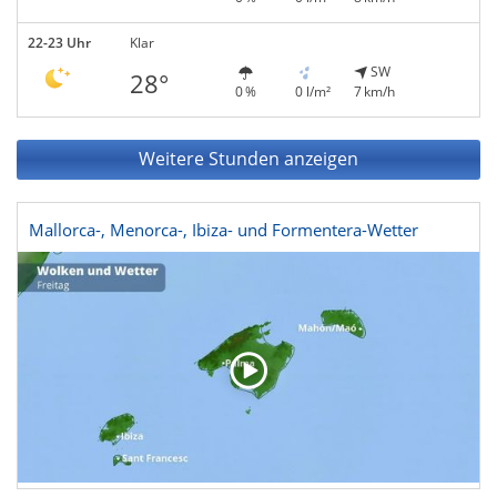
22-23 Uhr
Klar
SW
28°
0 %
0 l/m²
7 km/h
Weitere Stunden anzeigen
Mallorca-, Menorca-, Ibiza- und Formentera-Wetter