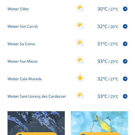
30°C
Wetter S’illot
/
27°C
32°C
Wetter Son Carrió
/
26°C
31°C
Wetter Sa Coma
/
27°C
33°C
Wetter Son Macia
/
25°C
32°C
Wetter Cala Murada
/
27°C
33°C
Wetter Sant Llorenç des Cardassar
/
25°C