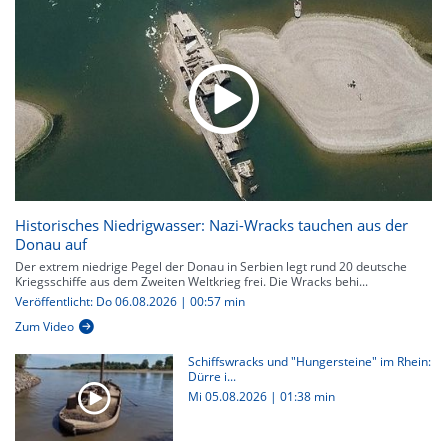
Historisches Niedrigwasser: Nazi-Wracks tauchen aus der
Donau auf
Der extrem niedrige Pegel der Donau in Serbien legt rund 20 deutsche
Kriegsschiffe aus dem Zweiten Weltkrieg frei. Die Wracks behi...
Veröffentlicht: Do 06.08.2026 | 00:57 min
Zum Video
Schiffswracks und "Hungersteine" im Rhein:
Dürre i...
Mi 05.08.2026
|
01:38 min