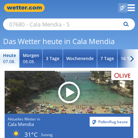
Das Wetter heute in Cala Mendia
Heute
Morgen
3 Tage
Wochenende
7 Tage
16 Tage
07.08.
08.08.
LIVE
Aktuelles Wetter in
Pollenflug heute
Cala Mendia
31°C
Sonnig