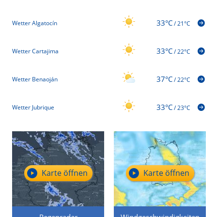
33°C
Wetter Algatocín
/
21°C
33°C
Wetter Cartajima
/
22°C
37°C
Wetter Benaoján
/
22°C
33°C
Wetter Jubrique
/
23°C
Karte öffnen
Karte öffnen
Regenradar
Windgeschwindigkeiten