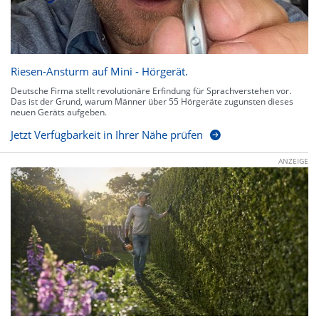
Riesen-Ansturm auf Mini - Hörgerät.
Deutsche Firma stellt revolutionäre Erfindung für Sprachverstehen vor.
Das ist der Grund, warum Männer über 55 Hörgeräte zugunsten dieses
neuen Geräts aufgeben.
Jetzt Verfügbarkeit in Ihrer Nähe prüfen
ANZEIGE