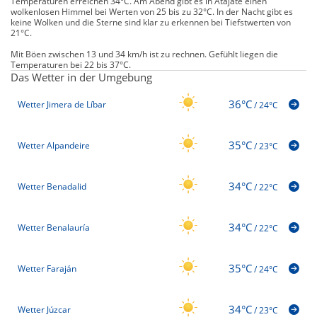
Temperaturen erreichen 34°C. Am Abend gibt es in Atajate einen
wolkenlosen Himmel bei Werten von 25 bis zu 32°C. In der Nacht gibt es
keine Wolken und die Sterne sind klar zu erkennen bei Tiefstwerten von
21°C.
Mit Böen zwischen 13 und 34 km/h ist zu rechnen. Gefühlt liegen die
Temperaturen bei 22 bis 37°C.
Das Wetter in der Umgebung
36°C
Wetter Jimera de Líbar
/
24°C
35°C
Wetter Alpandeire
/
23°C
34°C
Wetter Benadalid
/
22°C
34°C
Wetter Benalauría
/
22°C
35°C
Wetter Faraján
/
24°C
34°C
Wetter Júzcar
/
23°C