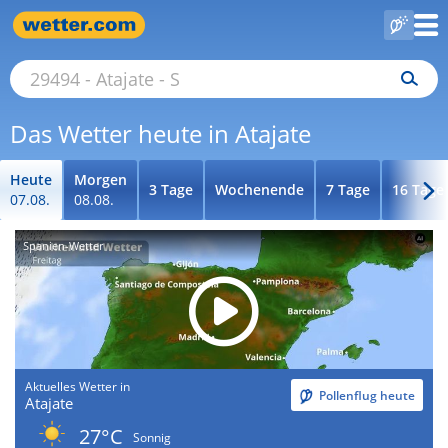
Das Wetter heute in Atajate
Heute
Morgen
3 Tage
Wochenende
7 Tage
16 Tage
07.08.
08.08.
Spanien-Wetter
Aktuelles Wetter in
Pollenflug heute
Atajate
27°C
Sonnig