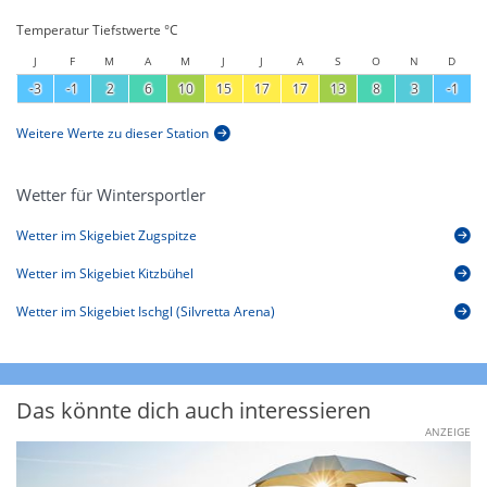
Temperatur Tiefstwerte °C
J
F
M
A
M
J
J
A
S
O
N
D
-3
-1
2
6
10
15
17
17
13
8
3
-1
Weitere Werte zu dieser Station
Wetter für Wintersportler
Wetter im Skigebiet Zugspitze
Wetter im Skigebiet Kitzbühel
Wetter im Skigebiet Ischgl (Silvretta Arena)
Das könnte dich auch interessieren
ANZEIGE