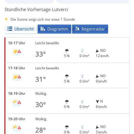
Stündliche Vorhersage Lutverci
Die Sonne zeigt sich nur etwa 1 Stunde
Übersicht
Diagramm
Regenradar
16-17 Uhr
Leicht bewölkt
NO
33°
5 %
0 l/m²
12 km/h
17-18 Uhr
Leicht bewölkt
NO
31°
5 %
0 l/m²
9 km/h
18-19 Uhr
Wolkig
N
30°
0 %
0 l/m²
8 km/h
19-20 Uhr
Wolkig
NO
28°
0 %
0 l/m²
5 km/h