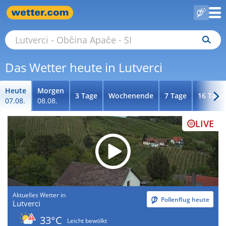
Das Wetter heute in Lutverci
Heute
Morgen
3 Tage
Wochenende
7 Tage
16 Tage
07.08.
08.08.
LIVE
Aktuelles Wetter in
Pollenflug heute
Lutverci
33°C
Leicht bewölkt