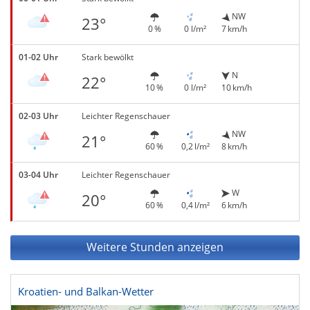
NW
23°
0 %
0 l/m²
7 km/h
01-02 Uhr
Stark bewölkt
N
22°
10 %
0 l/m²
10 km/h
02-03 Uhr
Leichter Regenschauer
NW
21°
60 %
0,2 l/m²
8 km/h
03-04 Uhr
Leichter Regenschauer
W
20°
60 %
0,4 l/m²
6 km/h
Weitere Stunden anzeigen
Kroatien- und Balkan-Wetter