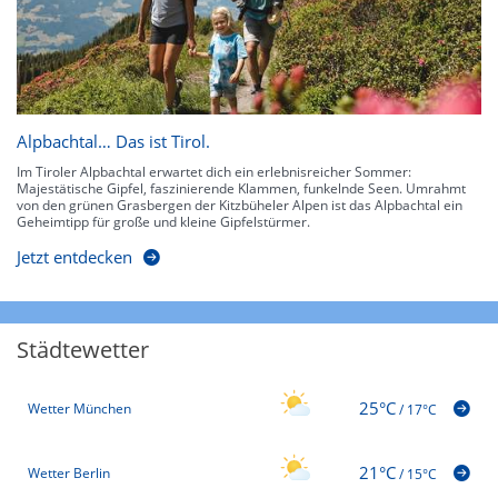
Alpbachtal… Das ist Tirol.
Im Tiroler Alpbachtal erwartet dich ein erlebnisreicher Sommer:
Majestätische Gipfel, faszinierende Klammen, funkelnde Seen. Umrahmt
von den grünen Grasbergen der Kitzbüheler Alpen ist das Alpbachtal ein
Geheimtipp für große und kleine Gipfelstürmer.
Jetzt entdecken
Städtewetter
25°C
Wetter München
/
17°C
21°C
Wetter Berlin
/
15°C