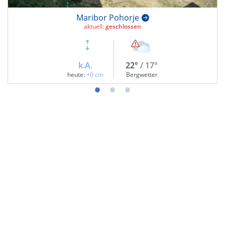
Maribor Pohorje
aktuell:
geschlossen
k.A.
22°
/ 17°
heute:
+0 cm
Bergwetter