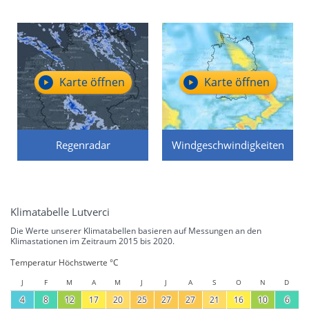
Karte öffnen
Karte öffnen
Regenradar
Windgeschwindigkeiten
Klimatabelle Lutverci
Die Werte unserer Klimatabellen basieren auf Messungen an den
Klimastationen im Zeitraum 2015 bis 2020.
Temperatur Höchstwerte °C
J
F
M
A
M
J
J
A
S
O
N
D
4
8
12
17
20
25
27
27
21
16
10
6