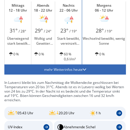
Mittags
Abends
Nachts
Morgens
12 - 18 Uhr
18 - 22 Uhr
22 - 06 Uhr
06 - 12 Uhr
31°
29°
23°
28°
/ 28°
/ 24°
/ 19°
/ 19°
Überwiegend
Wolkig und
Stark bewölkt,
Wechselnd bewölkt, wenig
stark bewölkt
Gewitter
vereinzelt
Sonne
und Gewitter
möglich
leichter Regen
möglich
und Gewitter
0 %
0 %
60 %
0 %
möglich
0,6 l/m²
mehr Wetterinfos heute
In Lutverci bleibt bis zum Nachmittag die Wolkendecke geschlossen bei
Temperaturen von 20 bis 31°C. Abends ist es in Lutverci wolkig bei Werten
von 24 bis zu 29°C. In der Nacht ist es bedeckt und die Temperatur sinkt
auf 19°C. Böen können Geschwindigkeiten zwischen 16 und 32 km/h
erreichen.
05:43 Uhr
20:20 Uhr
1 h
UV-Index
Abnehmende Sichel