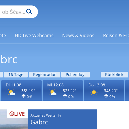
ete
HD Live Webcams
News & Videos
Reisen & Fre
abrc
16 Tage
Regenradar
Pollenflug
Rückblick
Di 11.08.
Mi 12.08.
Do 13.08.
35°
19°
32°
22°
34°
20°
0 %
0 %
0 %
LIVE
Aktuelles Wetter in
Gabrc