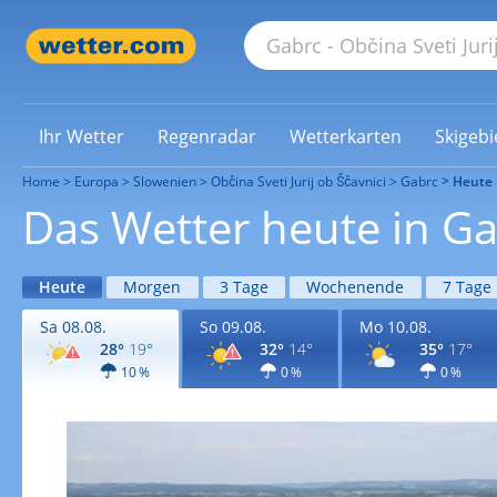
Ihr Wetter
Regenradar
Wetterkarten
Skigebi
Home
Europa
Slowenien
Občina Sveti Jurij ob Ščavnici
Gabrc
Heute
Das Wetter heute in G
Heute
Morgen
3 Tage
Wochenende
7 Tage
Sa 08.08.
So 09.08.
Mo 10.08.
28°
19°
32°
14°
35°
17°
10 %
0 %
0 %