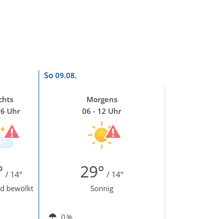
So
09.08.
chts
Morgens
06 Uhr
06 - 12 Uhr
°
29°
/ 14°
/ 14°
d bewölkt
Sonnig
0 %