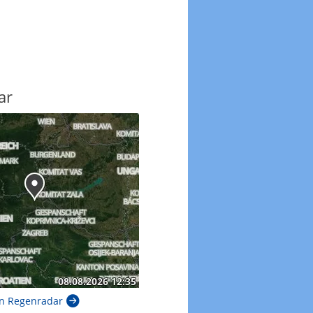
ar
n Regenradar