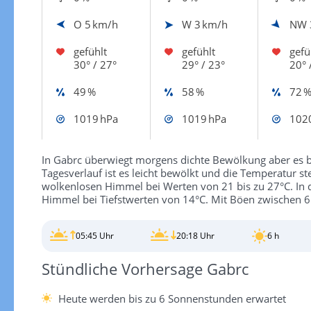
O
5 km/h
W
3 km/h
NW
gefühlt
gefühlt
gefü
30° / 27°
29° / 23°
20° 
49 %
58 %
72 
1019 hPa
1019 hPa
102
In Gabrc überwiegt morgens dichte Bewölkung aber es bl
Tagesverlauf ist es leicht bewölkt und die Temperatur st
wolkenlosen Himmel bei Werten von 21 bis zu 27°C. In 
Himmel bei Tiefstwerten von 14°C. Mit Böen zwischen 6
05:45 Uhr
20:18 Uhr
6 h
Stündliche Vorhersage Gabrc
Heute werden bis zu 6 Sonnenstunden erwartet