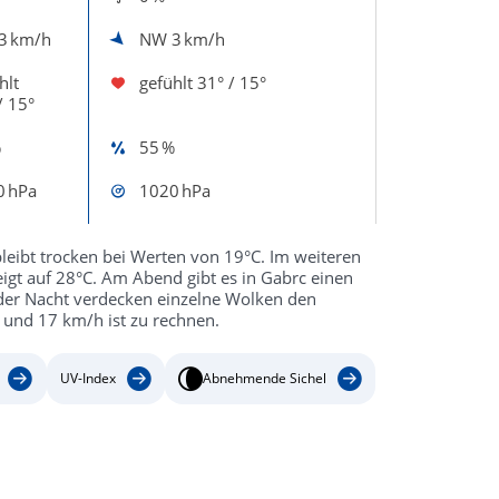
3 km/h
NW
3 km/h
hlt
gefühlt
31° / 15°
/ 15°
%
55 %
0 hPa
1020 hPa
eibt trocken bei Werten von 19°C. Im weiteren
eigt auf 28°C. Am Abend gibt es in Gabrc einen
der Nacht verdecken einzelne Wolken den
 und 17 km/h ist zu rechnen.
UV-Index
Abnehmende Sichel