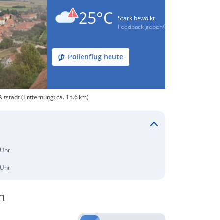
25°C
Stark bewölkt
Feedback geben
Pollenflug heute
tstadt (Entfernung: ca. 15.6 km)
 Uhr
 Uhr
n