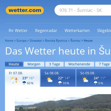
Ihr Wetter
Regenradar
Wetterkarten
Skigebi
Home
Europa
Slowakei
Banska Bystrica
Šumiac
Heute
Das Wetter heute in Š
Heute
Morgen
3 Tage
Wochenende
7 Tage
Fr 07.08.
Sa 08.08.
So 09.08.
23°
16°
22°
14°
24°
11°
60 %
10 %
0 %