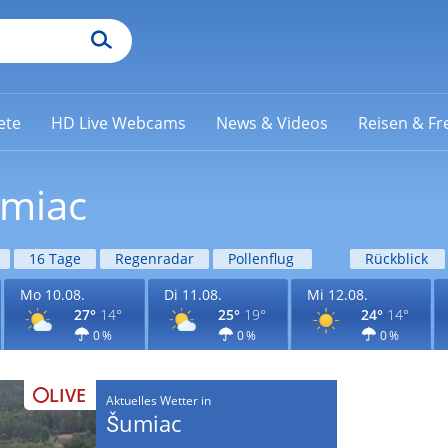
ete
HD Live Webcams
News & Videos
Reisen & Fre
umiac
16 Tage
Regenradar
Pollenflug
Rückblick
Mo 10.08.
Di 11.08.
Mi 12.08.
27°
14°
25°
19°
24°
14°
0 %
0 %
0 %
LIVE
Aktuelles Wetter in
Šumiac