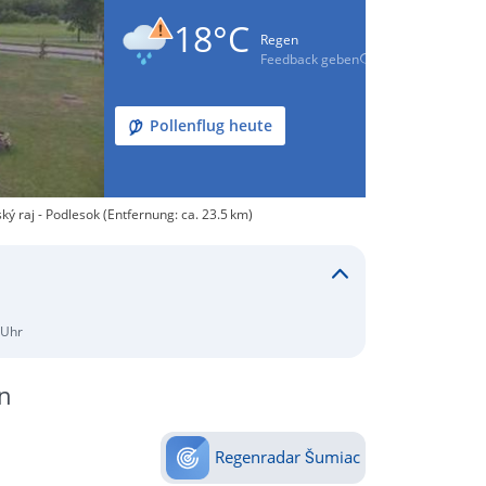
18°C
Regen
Feedback geben
Pollenflug heute
ý raj - Podlesok (Entfernung: ca. 23.5 km)
 Uhr
n
Regenradar Šumiac