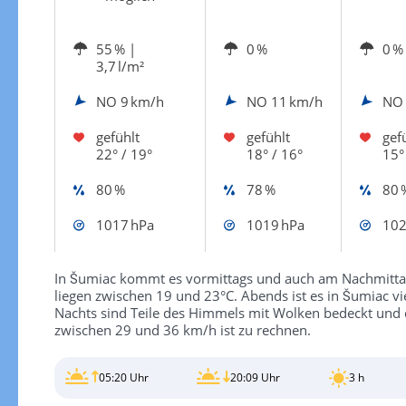
55 %
|
0 %
0 %
3,7 l/m²
NO
9 km/h
NO
11 km/h
N
gefühlt
gefühlt
gef
22° / 19°
18° / 16°
15°
80 %
78 %
80 
1017 hPa
1019 hPa
102
In Šumiac kommt es vormittags und auch am Nachmitta
liegen zwischen 19 und 23°C. Abends ist es in Šumiac vi
Nachts sind Teile des Himmels mit Wolken bedeckt und 
zwischen 29 und 36 km/h ist zu rechnen.
05:20 Uhr
20:09 Uhr
3 h