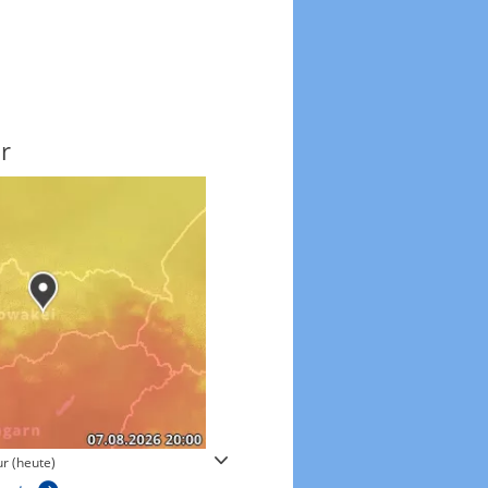
r
Windgeschwindigkeite
r (heute)
Windgeschwindigkeiten in 3h