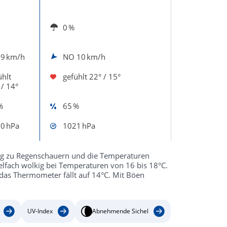
0 %
O
9 km/h
NO
10 km/h
ühlt
gefühlt
22° / 15°
 / 14°
%
65 %
0 hPa
1021 hPa
g zu Regenschauern und die Temperaturen
elfach wolkig bei Temperaturen von 16 bis 18°C.
das Thermometer fällt auf 14°C. Mit Böen
UV-Index
Abnehmende Sichel