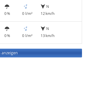
N
0 %
0 l/m²
12 km/h
N
0 %
0 l/m²
13 km/h
 anzeigen