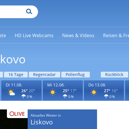
ete
HD Live Webcams
News & Videos
Reisen & Fre
skovo
16 Tage
Regenradar
Pollenflug
Rückblick
Di 11.08.
Mi 12.08.
Do 13.08.
26°
20°
25°
17°
27°
16°
0 %
0 %
0 %
LIVE
Aktuelles Wetter in
Liskovo