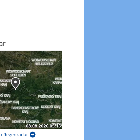
ar
n Regenradar