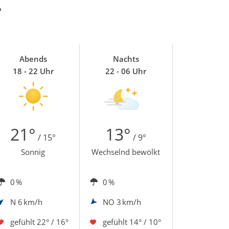
?
Abends
Nachts
18 - 22 Uhr
22 - 06 Uhr
21°
13°
/ 15°
/ 9°
Sonnig
Wechselnd bewölkt
0 %
0 %
N
6 km/h
NO
3 km/h
gefühlt
22° / 16°
gefühlt
14° / 10°