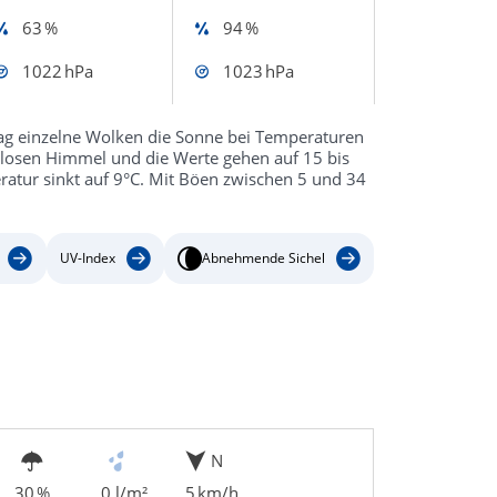
63 %
94 %
1022 hPa
1023 hPa
ag einzelne Wolken die Sonne bei Temperaturen
nlosen Himmel und die Werte gehen auf 15 bis
ratur sinkt auf 9°C. Mit Böen zwischen 5 und 34
UV-Index
Abnehmende Sichel
N
30 %
0 l/m²
5 km/h