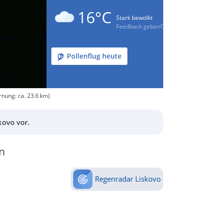
16°C
Stark bewölkt
Feedback geben
Pollenflug heute
rnung: ca. 23.6 km)
kovo vor.
n
Regenradar Liskovo