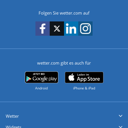
Folgen Sie wetter.com auf
wetter.com gibt es auch für
Android
iPhone & iPad
Wetter
Videovorhersagen
Kolumnen
Unwetterwarnungen
wetter.com Deutschland
wetter.com Schweiz
wetter.com Österreich
Werben
Homepage Widget
Wetter API
Wetter- und Geodaten - meteonomiqs.com
tiempo.es
meteos24.fr
ilmeteo24.it
pogoda24.pl
weather24.co.uk
Widgets