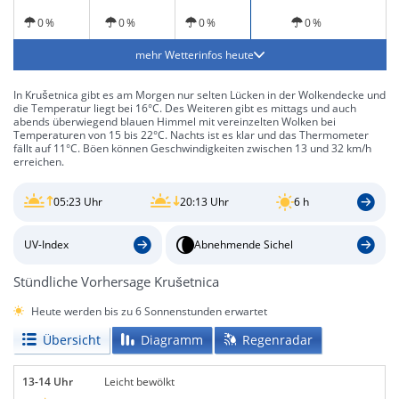
0 %
0 %
0 %
0 %
mehr Wetterinfos heute
In Krušetnica gibt es am Morgen nur selten Lücken in der Wolkendecke und
die Temperatur liegt bei 16°C. Des Weiteren gibt es mittags und auch
abends überwiegend blauen Himmel mit vereinzelten Wolken bei
Temperaturen von 15 bis 22°C. Nachts ist es klar und das Thermometer
fällt auf 11°C. Böen können Geschwindigkeiten zwischen 13 und 32 km/h
erreichen.
05:23 Uhr
20:13 Uhr
6 h
UV-Index
Abnehmende Sichel
Stündliche Vorhersage Krušetnica
Heute werden bis zu 6 Sonnenstunden erwartet
Übersicht
Diagramm
Regenradar
13-14 Uhr
Leicht bewölkt