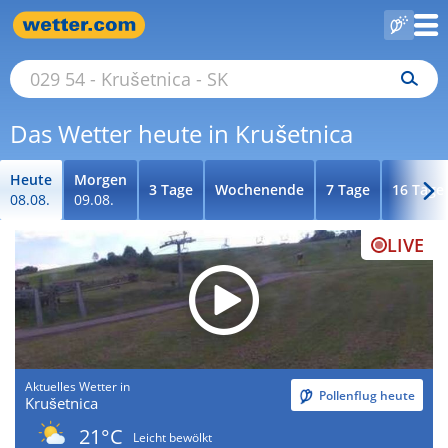
Das Wetter heute in Krušetnica
Heute
Morgen
3 Tage
Wochenende
7 Tage
16 Tage
08.08.
09.08.
LIVE
Aktuelles Wetter in
Pollenflug heute
Krušetnica
21°C
Leicht bewölkt