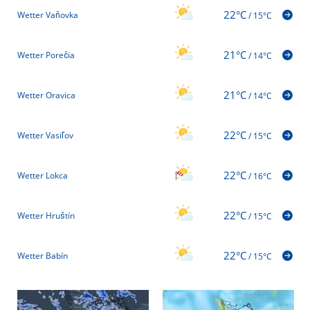
22°C
Wetter Vaňovka
/
15°C
21°C
Wetter Porečia
/
14°C
21°C
Wetter Oravica
/
14°C
22°C
Wetter Vasiľov
/
15°C
22°C
Wetter Lokca
/
16°C
22°C
Wetter Hruštín
/
15°C
22°C
Wetter Babín
/
15°C