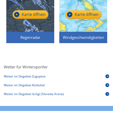
Karte öffnen
Karte öffnen
Regenradar
Windgeschwindigkeiten
Wetter für Wintersportler
Wetter im Skigebiet Zugspitze
Wetter im Skigebiet Kitzbühel
Wetter im Skigebiet Ischgl (Silvretta Arena)