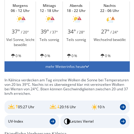
Morgens
Mittags
Abends
Nachts
06 - 12 Uhr
12 - 18 Uhr
18 - 22 Uhr
22 - 06 Uhr
37°
39°
34°
27°
/ 20°
/ 37°
/ 28°
/ 24°
Viel Sonne, leicht
Teils sonnig
Teils sonnig
Wechselnd bewölkt
bewölkt
0 %
0 %
0 %
0 %
mehr Wetterinfos heute
In Kálnica verdecken am Tag einzelne Wolken die Sonne bei Temperaturen
von 20 bis 39°C. Nachts ist es überwiegend klar mit vereinzelten Wolken
bei Werten von 24°C. Böen können Geschwindigkeiten zwischen 20 und 37
km/h erreichen.
05:27 Uhr
20:16 Uhr
10 h
UV-Index
Letztes Viertel
Stündliche Vorhersage Kálnica