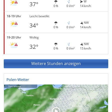
W
37°
0 %
0 l/m²
14 km/h
18-19 Uhr
Leicht bewölkt
NW
34°
0 %
0 l/m²
14 km/h
19-20 Uhr
Wolkig
NW
32°
0 %
0 l/m²
15 km/h
Weitere Stunden anzeigen
Polen-Wetter