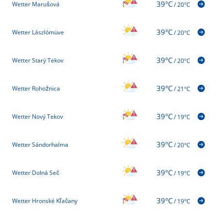
39°C
Wetter Marušová
/
20°C
39°C
Wetter Lászlómüve
/
20°C
39°C
Wetter Starý Tekov
/
20°C
39°C
Wetter Rohožnica
/
21°C
39°C
Wetter Nový Tekov
/
19°C
39°C
Wetter Sándorhalma
/
20°C
39°C
Wetter Dolná Seč
/
19°C
39°C
Wetter Hronské Kľačany
/
19°C