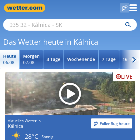
Das Wetter heute in Kálnica
Heute
Morgen
3 Tage
Wochenende
7 Tage
16 Tage
06.08.
07.08.
LIVE
Aktuelles Wetter in
Pollenflug heute
Kálnica
28°C
Sonnig