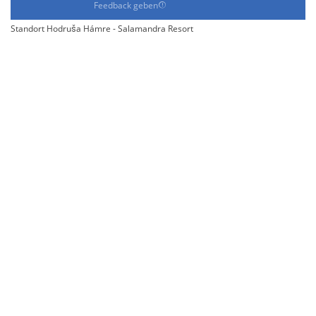
Feedback geben
Standort Hodruša Hámre - Salamandra Resort