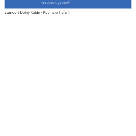
Feedback geben
Standort Dolný Kubín - Kubínska hoľa II