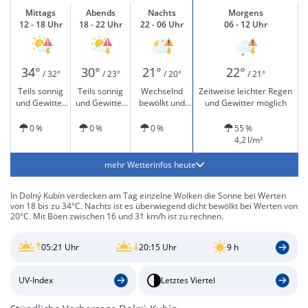
Mittags
Abends
Nachts
Morgens
12 - 18 Uhr
18 - 22 Uhr
22 - 06 Uhr
06 - 12 Uhr
34°
30°
21°
22°
/ 32°
/ 23°
/ 20°
/ 21°
Teils sonnig
Teils sonnig
Wechselnd
Zeitweise leichter Regen
und Gewitter
und Gewitter
bewölkt und
und Gewitter möglich
möglich
möglich
Gewitter
möglich
0 %
0 %
0 %
55 %
4,2 l/m²
mehr Wetterinfos heute
In Dolný Kubín verdecken am Tag einzelne Wolken die Sonne bei Werten
von 18 bis zu 34°C. Nachts ist es überwiegend dicht bewölkt bei Werten von
20°C. Mit Böen zwischen 16 und 31 km/h ist zu rechnen.
05:21 Uhr
20:15 Uhr
9 h
UV-Index
Letztes Viertel