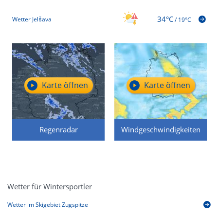
34°C
Wetter Jelšava
/
19°C
Karte öffnen
Karte öffnen
Regenradar
Windgeschwindigkeiten
Wetter für Wintersportler
Wetter im Skigebiet Zugspitze