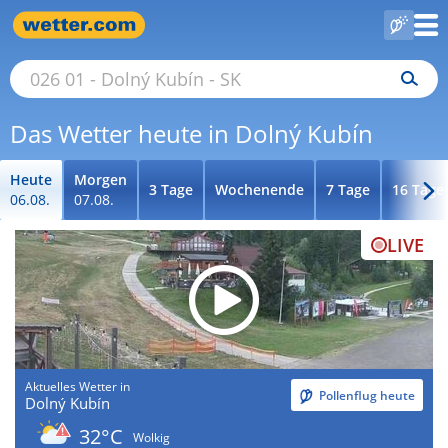
Das Wetter heute in Dolný Kubín
Heute
Morgen
3 Tage
Wochenende
7 Tage
16 Tage
06.08.
07.08.
LIVE
Aktuelles Wetter in
Pollenflug heute
Dolný Kubín
32°C
Wolkig