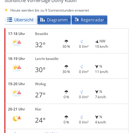
Stündliche Vorhersage Dolný Kubín
Heute werden bis zu 9 Sonnenstunden erwartet
Übersicht
Diagramm
Regenradar
17-18 Uhr
Bewölkt
NW
32°
30 %
0 l/m²
10 km/h
18-19 Uhr
Leicht bewölkt
N
30°
30 %
0 l/m²
11 km/h
19-20 Uhr
Wolkig
N
27°
0 %
0 l/m²
7 km/h
20-21 Uhr
Klar
N
24°
0 %
0 l/m²
4 km/h