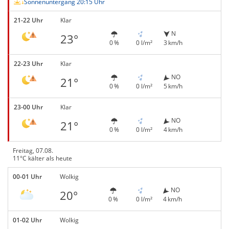
Sonnenuntergang 20:15 Uhr
21-22 Uhr
Klar
N
23°
0 %
0 l/m²
3 km/h
22-23 Uhr
Klar
NO
21°
0 %
0 l/m²
5 km/h
23-00 Uhr
Klar
NO
21°
0 %
0 l/m²
4 km/h
Freitag, 07.08.
11°C kälter als heute
00-01 Uhr
Wolkig
NO
20°
0 %
0 l/m²
4 km/h
01-02 Uhr
Wolkig