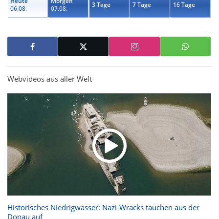
Heute
Morgen
3 Tage
7 Tage
16 Tage
06.08.
07.08.
Webvideos aus aller Welt
Historisches Niedrigwasser: Nazi-Wracks tauchen aus der
Donau auf