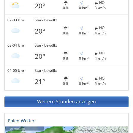
NO
20°
0 %
0 l/m²
3 km/h
02-03 Uhr
Stark bewölkt
NO
20°
0 %
0 l/m²
4 km/h
03-04 Uhr
Stark bewölkt
NO
20°
0 %
0 l/m²
4 km/h
04-05 Uhr
Stark bewölkt
NO
21°
0 %
0 l/m²
5 km/h
Weitere Stunden anzeigen
Polen-Wetter