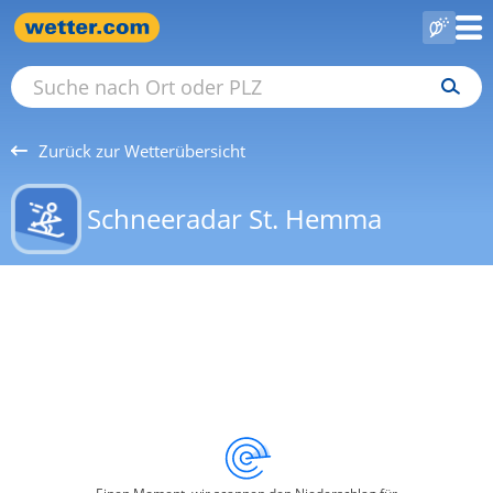
Zurück zur Wetterübersicht
Schneeradar St. Hemma