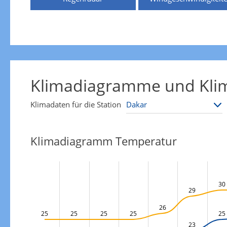
Klimadiagramme und Klim
Klimadaten für die Station
Klimadiagramm Temperatur
30
29
26
25
25
25
25
25
23