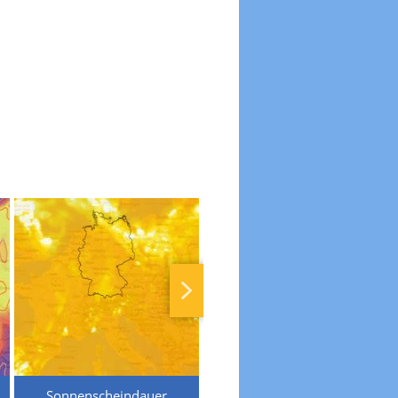
Sonnenscheindauer
Temperaturen