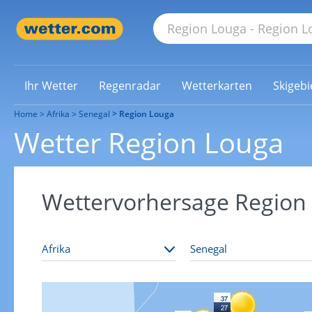
Ihr Wetter
Regenradar
Wetterkarten
Skigebi
Home
Afrika
Senegal
Region Louga
Wetter Region Louga
Wettervorhersage Region