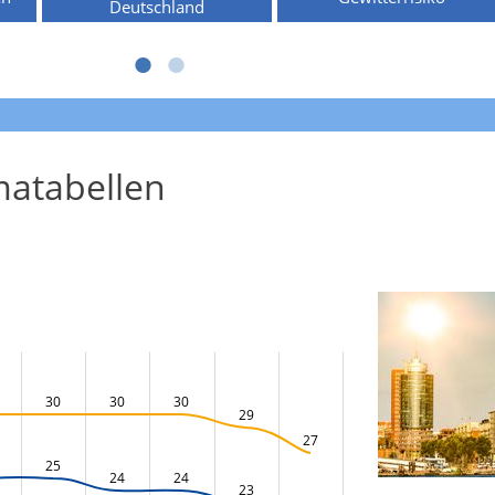
Deutschland
atabellen
30
30
30
29
27
25
24
24
23