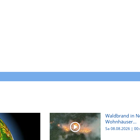
Waldbrand in No
Wohnhäuser...
Sa 08.08.2026
|
00: