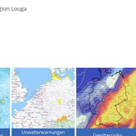
gion Louga
Unwetterwarnungen
en
Gewitterrisiko