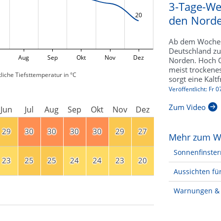
3-Tage-Wet
20
den Norde
Ab dem Wochene
Deutschland zu
Aug
Sep
Okt
Nov
Dez
Norden. Hoch Q
meist trocken
liche Tiefsttemperatur in °C
sorgt eine Kalt
Veröffentlicht: Fr 
Zum Video
Jun
Jul
Aug
Sep
Okt
Nov
Dez
29
30
30
30
30
29
27
Mehr zum W
Sonnenfinster
23
25
25
24
24
23
20
Aussichten für
Warnungen & 