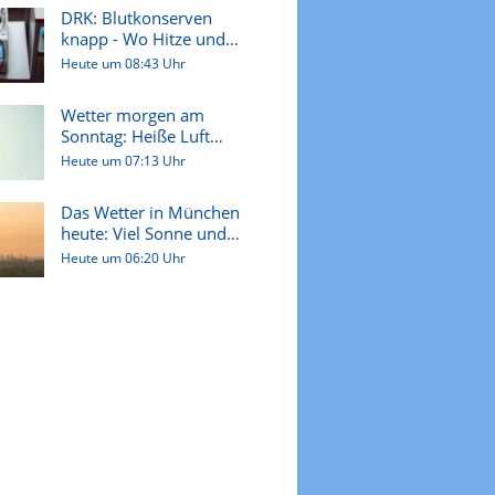
DRK: Blutkonserven
knapp - Wo Hitze und
Ferien zum...
Heute um 08:43 Uhr
Wetter morgen am
Sonntag: Heiße Luft
steuert auf u...
Heute um 07:13 Uhr
Das Wetter in München
heute: Viel Sonne und
sommer...
Heute um 06:20 Uhr