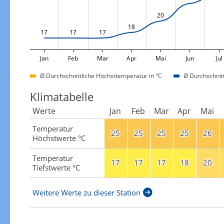
20
18
17
17
17
Jan
Feb
Mar
Apr
Mai
Jun
Jul
Ø Durchschnittliche Höchsttemperatur in °C
Ø Durchschnitt
Klimatabelle
Werte
Jan
Feb
Mar
Apr
Mai
Temperatur
25
25
25
25
26
Höchstwerte °C
Temperatur
17
17
17
18
20
Tiefstwerte °C
Weitere Werte zu dieser Station