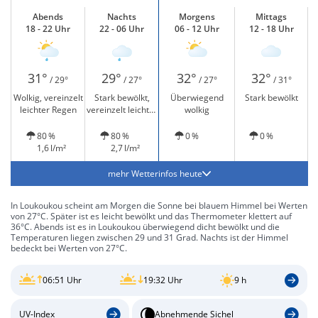
Abends
Nachts
Morgens
Mittags
18 - 22 Uhr
22 - 06 Uhr
06 - 12 Uhr
12 - 18 Uhr
31°
29°
32°
32°
/ 29°
/ 27°
/ 27°
/ 31°
Wolkig, vereinzelt
Stark bewölkt,
Überwiegend
Stark bewölkt
leichter Regen
vereinzelt leichter
wolkig
Regen
80 %
80 %
0 %
0 %
1,6 l/m²
2,7 l/m²
mehr Wetterinfos heute
In Loukoukou scheint am Morgen die Sonne bei blauem Himmel bei Werten
von 27°C. Später ist es leicht bewölkt und das Thermometer klettert auf
36°C. Abends ist es in Loukoukou überwiegend dicht bewölkt und die
Temperaturen liegen zwischen 29 und 31 Grad. Nachts ist der Himmel
bedeckt bei Werten von 27°C.
06:51 Uhr
19:32 Uhr
9 h
UV-Index
Abnehmende Sichel