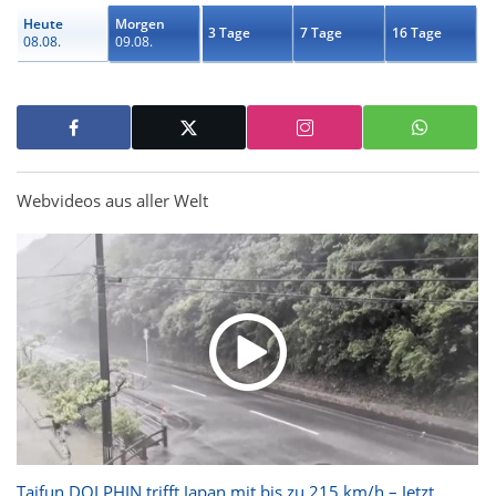
Heute
Morgen
3 Tage
7 Tage
16 Tage
08.08.
09.08.
Webvideos aus aller Welt
Taifun DOLPHIN trifft Japan mit bis zu 215 km/h – Jetzt