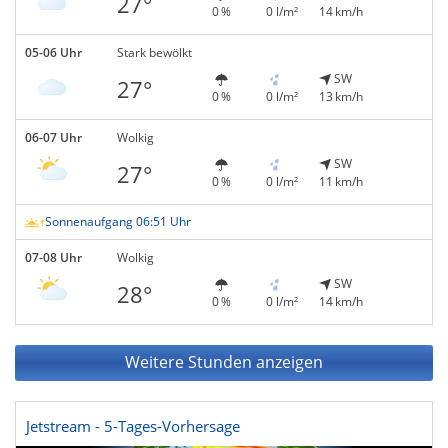
27°
0 %
0 l/m²
14 km/h
05-06 Uhr
Stark bewölkt
SW
27°
0 %
0 l/m²
13 km/h
06-07 Uhr
Wolkig
SW
27°
0 %
0 l/m²
11 km/h
Sonnenaufgang 06:51 Uhr
07-08 Uhr
Wolkig
SW
28°
0 %
0 l/m²
14 km/h
Weitere Stunden anzeigen
Jetstream - 5-Tages-Vorhersage