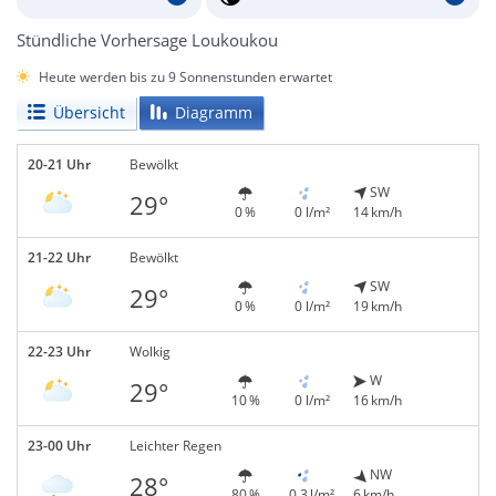
Stündliche Vorhersage Loukoukou
Heute werden bis zu 9 Sonnenstunden erwartet
Übersicht
Diagramm
20-21 Uhr
Bewölkt
SW
29°
0 %
0 l/m²
14 km/h
21-22 Uhr
Bewölkt
SW
29°
0 %
0 l/m²
19 km/h
22-23 Uhr
Wolkig
W
29°
10 %
0 l/m²
16 km/h
23-00 Uhr
Leichter Regen
NW
28°
80 %
0,3 l/m²
6 km/h