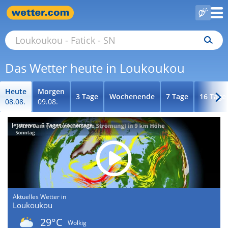
Das Wetter heute in Loukoukou
Heute
Morgen
3 Tage
Wochenende
7 Tage
16 Tage
08.08.
09.08.
Jetstream - 5-Tages-Vorhersage
Aktuelles Wetter in
Loukoukou
29°C
Wolkig