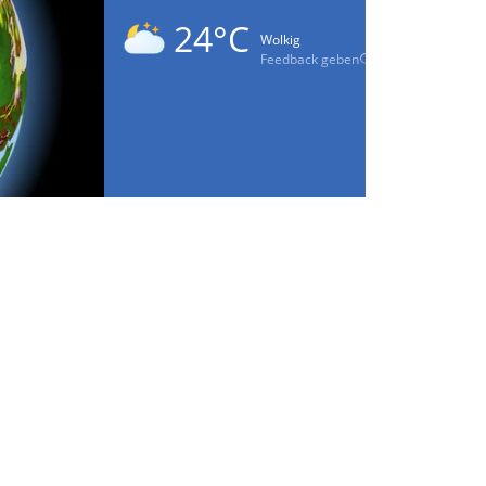
24°C
Wolkig
Feedback geben