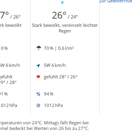
Zur Gewitterrisikokarte
Zur Windböenk
7°
26°
/ 26°
/ 24°
ark bewölkt
Stark bewölkt, vereinzelt leichter
Regen
10 %
70 %
| 0,6 l/m²
SW
6 km/h
SW
6 km/h
gefühlt
gefühlt
28° / 26°
29° / 28°
91 %
94 %
1012 hPa
1012 hPa
eraturen von 24°C. Mittags fällt Regen bei
mel bedeckt bei Werten von 26 bis zu 27°C.