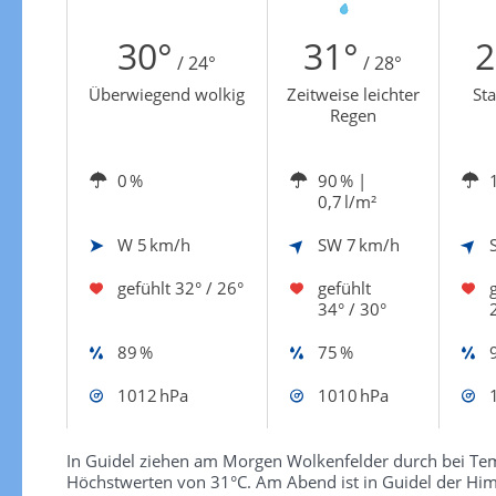
tenkarte
Zur Sonnenscheindauerkarte
30°
31°
2
/ 24°
/ 28°
Überwiegend wolkig
Zeitweise leichter
St
Regen
0 %
90 %
|
0,7 l/m²
W
5 km/h
SW
7 km/h
gefühlt
32° / 26°
gefühlt
34° / 30°
89 %
75 %
1012 hPa
1010 hPa
In Guidel ziehen am Morgen Wolkenfelder durch bei Temp
Höchstwerten von 31°C. Am Abend ist in Guidel der Him