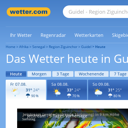
Ihr Wetter
Regenradar
Wetterkarten
Skigebi
Home
Afrika
Senegal
Region Ziguinchor
Guidel
Heute
Das Wetter heute in Gu
Heute
Morgen
3 Tage
Wochenende
7 Tage
Fr 07.08.
Sa 08.08.
So 09.08.
31°
24°
33°
24°
31°
25°
90 %
70 %
80 %
Jetstream - 5-Tages-Vorhersage