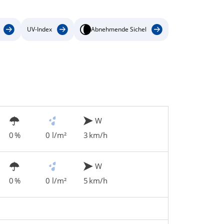
UV-Index
Abnehmende Sichel
W
0 %
0 l/m²
3 km/h
W
0 %
0 l/m²
5 km/h