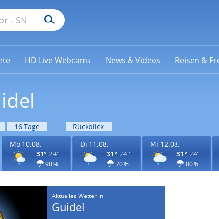
ete
HD Live Webcams
News & Videos
Reisen & Fre
idel
16 Tage
Rückblick
Mo 10.08.
Di 11.08.
Mi 12.08.
31°
24°
31°
24°
31°
24°
90 %
70 %
80 %
Aktuelles Wetter in
Guidel