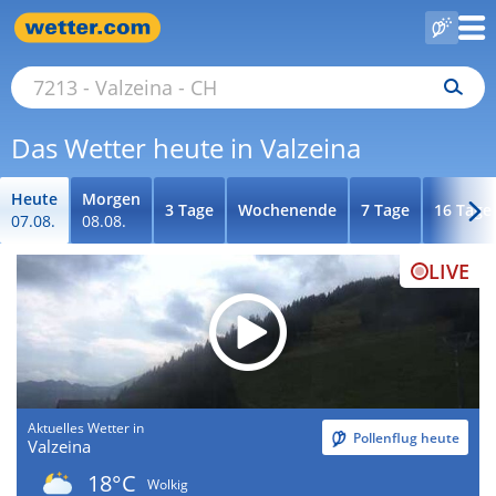
Das Wetter heute in Valzeina
Heute
Morgen
3 Tage
Wochenende
7 Tage
16 Tage
07.08.
08.08.
LIVE
Aktuelles Wetter in
Pollenflug heute
Valzeina
18°C
Wolkig