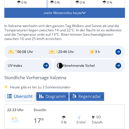
0 %
0 %
0 %
0 %
mehr Wetterinfos heute
In Valzeina wechseln sich den ganzen Tag Wolken und Sonne ab und die
Temperaturen liegen zwischen 14 und 22°C. In der Nacht ist es wolkenlos
und die Temperatur sinkt auf 13°C. Böen können Geschwindigkeiten
zwischen 10 und 25 km/h erreichen.
06:08 Uhr
20:46 Uhr
3 h
UV-Index
Abnehmende Sichel
Stündliche Vorhersage Valzeina
Heute gibt es bis zu 3 Sonnenstunden
Übersicht
Diagramm
Regenradar
22-23 Uhr
Bewölkt
SO
17°
5 %
0 l/m²
5 km/h