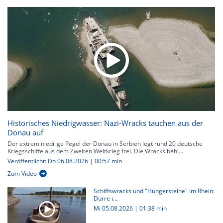
Historisches Niedrigwasser: Nazi-Wracks tauchen aus der
Donau auf
Der extrem niedrige Pegel der Donau in Serbien legt rund 20 deutsche
Kriegsschiffe aus dem Zweiten Weltkrieg frei. Die Wracks behi...
Veröffentlicht: Do 06.08.2026 | 00:57 min
Zum Video
Schiffswracks und "Hungersteine" im Rhein:
Dürre i...
Mi 05.08.2026
|
01:38 min