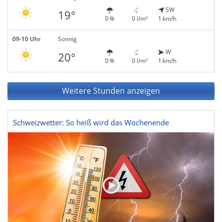
SW
19°
0 %
0 l/m²
1 km/h
09-10 Uhr
Sonnig
W
20°
0 %
0 l/m²
1 km/h
Weitere Stunden anzeigen
Schweizwetter: So heiß wird das Wochenende