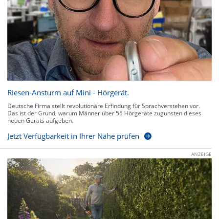
Riesen-Ansturm auf Mini - Hörgerät.
Deutsche Firma stellt revolutionäre Erfindung für Sprachverstehen vor.
Das ist der Grund, warum Männer über 55 Hörgeräte zugunsten dieses
neuen Geräts aufgeben.
Jetzt Verfügbarkeit in Ihrer Nähe prüfen
ANZEIGE