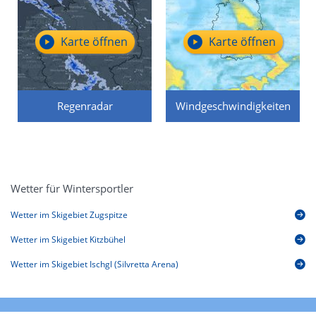
Karte öffnen
Karte öffnen
Regenradar
Windgeschwindigkeiten
Wetter für Wintersportler
Wetter im Skigebiet Zugspitze
Wetter im Skigebiet Kitzbühel
Wetter im Skigebiet Ischgl (Silvretta Arena)