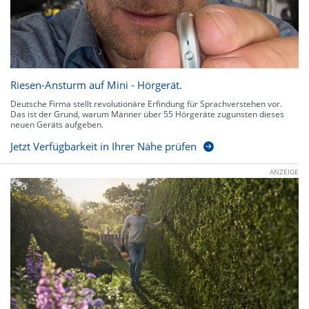
Riesen-Ansturm auf Mini - Hörgerät.
Deutsche Firma stellt revolutionäre Erfindung für Sprachverstehen vor.
Das ist der Grund, warum Männer über 55 Hörgeräte zugunsten dieses
neuen Geräts aufgeben.
Jetzt Verfügbarkeit in Ihrer Nähe prüfen
ANZEIGE