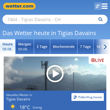
Das Wetter heute in Tigias Davains
Heute
Morgen
3 Tage
Wochenende
7 Tage
16 Tage
08.08.
09.08.
LIVE
Aktuelles Wetter in
Pollenflug heute
Tigias Davains
18°C
Sonnig