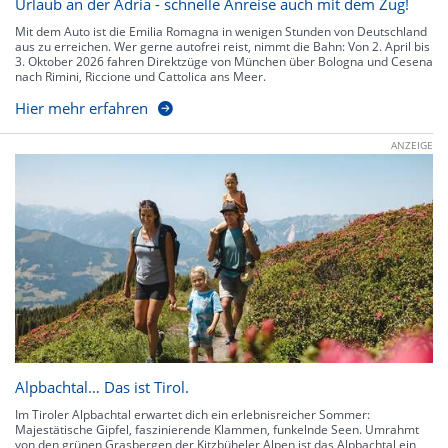
Urlaub an der Adria - schnelle Anreise auch mit dem Zug!
Mit dem Auto ist die Emilia Romagna in wenigen Stunden von Deutschland
aus zu erreichen. Wer gerne autofrei reist, nimmt die Bahn: Von 2. April bis
3. Oktober 2026 fahren Direktzüge von München über Bologna und Cesena
nach Rimini, Riccione und Cattolica ans Meer.
Hier mehr erfahren
ANZEIGE
Alpbachtal… Das ist Tirol.
Im Tiroler Alpbachtal erwartet dich ein erlebnisreicher Sommer:
Majestätische Gipfel, faszinierende Klammen, funkelnde Seen. Umrahmt
von den grünen Grasbergen der Kitzbüheler Alpen ist das Alpbachtal ein