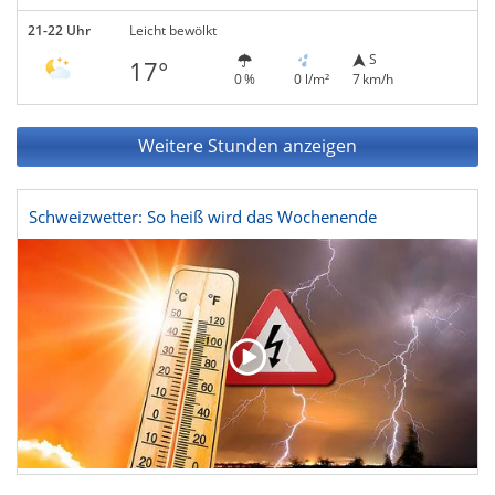
21-22 Uhr
Leicht bewölkt
S
17°
0 %
0 l/m²
7 km/h
Weitere Stunden anzeigen
Schweizwetter: So heiß wird das Wochenende