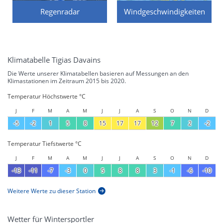
Regenradar
Windgeschwindigkeiten
Klimatabelle Tigias Davains
Die Werte unserer Klimatabellen basieren auf Messungen an den
Klimastationen im Zeitraum 2015 bis 2020.
Temperatur Höchstwerte °C
J
F
M
A
M
J
J
A
S
O
N
D
-5
-2
1
5
8
15
17
17
12
7
2
-2
Temperatur Tiefstwerte °C
J
F
M
A
M
J
J
A
S
O
N
D
-13
-11
-7
-3
0
5
8
8
3
-1
-6
-10
Weitere Werte zu dieser Station
Wetter für Wintersportler