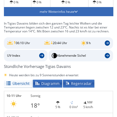
0 %
0 %
0 %
0 %
mehr Wetterinfos heute
In Tigias Davains bilden sich den ganzen Tag leichte Wolken und die
Temperaturen liegen zwischen 12 und 23°C. Nachts ist es klar bei einer
Temperatur von 14°C. Mit Böen zwischen 16 und 23 km/h ist zu rechnen.
06:10 Uhr
20:44 Uhr
9 h
UV-Index
Abnehmende Sichel
Stündliche Vorhersage Tigias Davains
Heute werden bis zu 9 Sonnenstunden erwartet
Übersicht
Diagramm
Regenradar
10-11 Uhr
Sonnig
NW
18°
5 %
0 l/m²
5 km/h