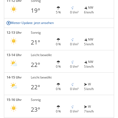
11-12 Uhr
Sonnig
NW
19°
5 %
0 l/m²
6 km/h
Wetter-Update: jetzt ansehen
12-13 Uhr
Sonnig
NW
21°
0 %
0 l/m²
5 km/h
13-14 Uhr
Leicht bewölkt
NW
22°
0 %
0 l/m²
5 km/h
14-15 Uhr
Leicht bewölkt
W
22°
0 %
0 l/m²
5 km/h
15-16 Uhr
Sonnig
W
23°
0 %
0 l/m²
7 km/h