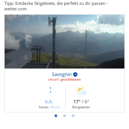
Tipp: Entdecke Skigebiete, die perfekt zu dir passen -
wetter.com
Savognin
aktuell:
geschlossen
k.A.
17°
/ 6°
heute:
+0 cm
Bergwetter